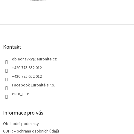
hvězdiček.
produktu
je
5
z
Z
5
á
hvězdiček.
p
a
Kontakt
t
í
objednavky
@
euronite.cz
+420 775 652 012
+420 775 652 012
Facebook Euronitě s.r.o.
euro_nite
Informace pro vás
Obchodní podmínky
GDPR – ochrana osobních údajů