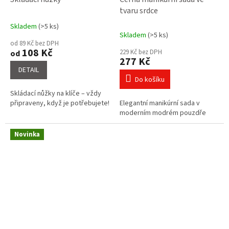
tvaru srdce
Skladem
(>5 ks)
Průměrné
Skladem
(>5 ks)
hodnocení
od 89 Kč bez DPH
produktu
108 Kč
229 Kč bez DPH
od
je
277 Kč
5,0
DETAIL
z
Do košíku
5
Skládací nůžky na klíče – vždy
hvězdiček.
připraveny, když je potřebujete!
Elegantní manikúrní sada v
moderním modrém pouzdře
Novinka