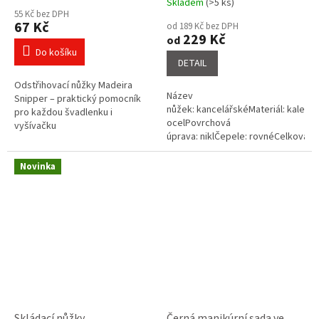
Skladem
(>5 ks)
hodnocení
55 Kč bez DPH
produktu
67 Kč
od 189 Kč bez DPH
je
229 Kč
od
5,0
Do košíku
z
DETAIL
5
Odstřihovací nůžky Madeira
hvězdiček.
Název
Snipper – praktický pomocník
nůžek: kancelářskéMateriál: kalená
pro každou švadlenku i
ocelPovrchová
vyšívačku
úprava: niklČepele: rovnéCelková
délka nůžek: 6 , 7 , 8
Novinka
Skládací nůžky
Černá manikúrní sada ve