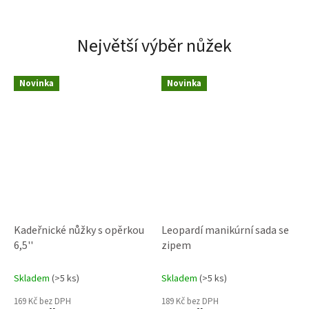
Největší výběr nůžek
Novinka
Novinka
Kadeřnické nůžky s opěrkou
Leopardí manikúrní sada se
6,5''
zipem
Skladem
(>5 ks)
Skladem
(>5 ks)
169 Kč bez DPH
189 Kč bez DPH