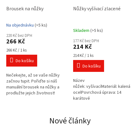
Brousek na nůžky
Nůžky vyšívací zlacené
Na objednávku
(>5 ks)
Průměrné
Skladem
(>5 ks)
hodnocení
220 Kč bez DPH
produktu
266 Kč
177 Kč bez DPH
je
214 Kč
3,0
Měrná
266 Kč / 1 ks
cena:
Měrná
z
214 Kč / 1 ks
Do košíku
cena:
5
Do košíku
hvězdiček.
Nečekejte, až se vaše nůžky
Název
začnou tupit. Pořiďte si náš
nůžek: vyšívacíMateriál: kalená
manuální brousek na nůžky a
ocelPovrchová úprava: 14
prodlužte jejich životnost!
karátové
zlatoČepele: rovnéCelková
délka nůžek: 2½
Nové články