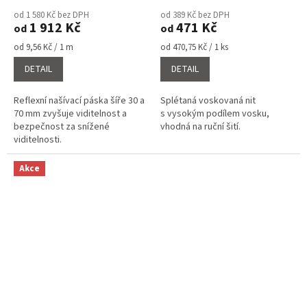
hodnocení
hodnocení
od 1 580 Kč bez DPH
od 389 Kč bez DPH
produktu
produktu
1 912 Kč
471 Kč
od
od
je
je
5,0
3,1
Měrná
Měrná
od 9,56 Kč / 1 m
od 470,75 Kč / 1 ks
cena:
cena:
z
z
DETAIL
DETAIL
5
5
hvězdiček.
hvězdiček.
Reflexní našívací páska šíře 30 a
Splétaná voskovaná nit
70 mm zvyšuje viditelnost a
s vysokým podílem vosku,
bezpečnost za snížené
vhodná na ruční šití.
viditelnosti.
Akce