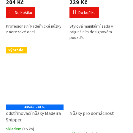
204 Kč
229 Kč
Do košíku
Do košíku
Profesionální kadeřnické nůžky
Stylová manikúrní sada v
z nerezové oceli
originálním designovém
pouzdře
Výprodej
115 Kč
–41 %
odstřihovací nůžky Madeira
Nůžky pro domácnost
Snipper
Skladem
(>5 ks)
Průměrné