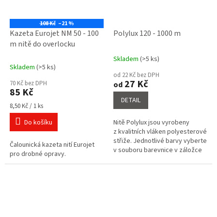
108 Kč
–21 %
Kazeta Eurojet NM 50 - 100
Polylux 120 - 1000 m
m nitě do overlocku
Skladem
(>5 ks)
Průměrné
Skladem
(>5 ks)
hodnocení
od 22 Kč bez DPH
produktu
27 Kč
70 Kč bez DPH
od
je
85 Kč
4,0
DETAIL
Měrná
z
8,50 Kč / 1 ks
cena:
5
Do košíku
Nitě Polylux jsou vyrobeny
hvězdiček.
z kvalitních vláken polyesterové
střiže. Jednotlivé barvy vyberte
Čalounická kazeta nití Eurojet
v souboru barevnice v záložce
pro drobné opravy.
související soubory a napište do
poznámky o...