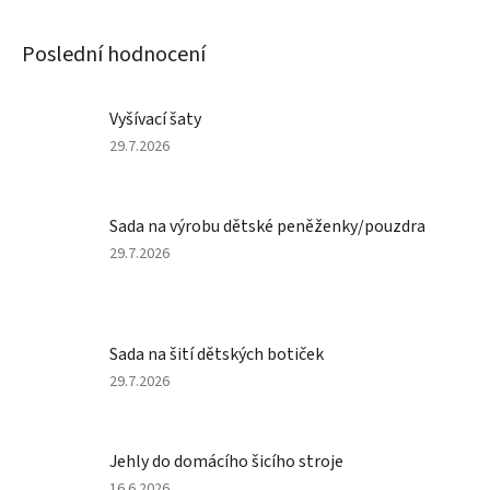
Poslední hodnocení
Vyšívací šaty
Hodnocení
29.7.2026
produktu
je
5
Sada na výrobu dětské peněženky/pouzdra
z
5
Hodnocení
29.7.2026
hvězdiček.
produktu
je
5
z
Sada na šití dětských botiček
5
hvězdiček.
Hodnocení
29.7.2026
produktu
je
5
Jehly do domácího šicího stroje
z
5
Hodnocení
16.6.2026