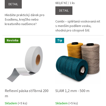
5,0
5,0
Měrná
683,67 Kč / 1 ks
DETAIL
cena:
z
z
DETAIL
5
5
Hledáte praktický dárek pro
hvězdiček.
hvězdiček.
švadlenu, krejčího nebo
Combi – splétaná voskovaná nit
kreativního nadšence?
s menším podílem vosku,
vhodná pro strojové šití.
Novinka
Tip
Reflexní páska stříbrná 200
SLAM 1,2 mm - 500 m
m
Skladem
(>5 ks)
Skladem
(>5 ks)
Průměrné
Průměrné