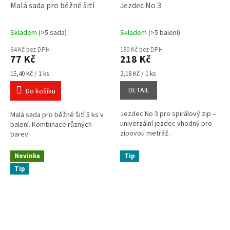
Malá sada pro běžné šití
Jezdec No 3
Skladem
(>5 sada)
Skladem
(>5 balení)
Průměrné
Průměrné
hodnocení
hodnocení
64 Kč bez DPH
180 Kč bez DPH
produktu
produktu
77 Kč
218 Kč
je
je
3,6
5,0
Měrná
Měrná
15,40 Kč / 1 ks
2,18 Kč / 1 ks
cena:
cena:
z
z
DETAIL
Do košíku
5
5
hvězdiček.
hvězdiček.
Jezdec No 3 pro spirálový zip –
Malá sada pro běžné šití 5 ks v
univerzální jezdec vhodný pro
balení. Kombinace různých
zipovou metráž.
barev.
Novinka
Tip
Tip