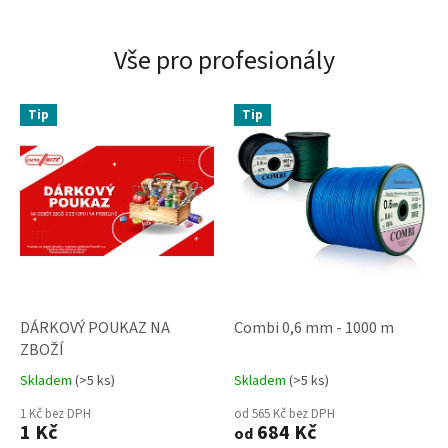
Vše pro profesionály
Tip
Tip
DÁRKOVÝ POUKAZ NA
Combi 0,6 mm - 1000 m
ZBOŽÍ
Skladem
(>5 ks)
Skladem
(>5 ks)
Průměrné
Průměrné
hodnocení
hodnocení
1 Kč bez DPH
od 565 Kč bez DPH
produktu
produktu
1 Kč
684 Kč
od
je
je