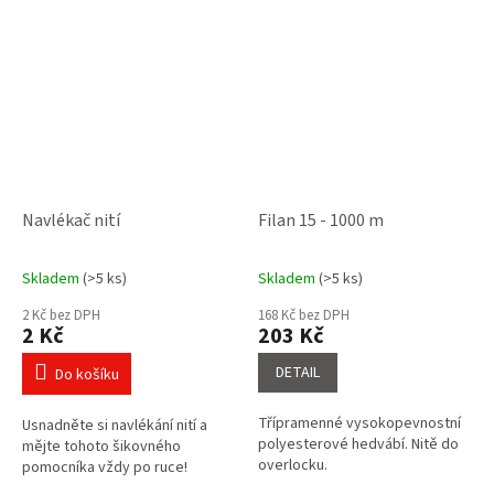
overlocku vhodné pro...
Navlékač nití
Filan 15 - 1000 m
Skladem
(>5 ks)
Skladem
(>5 ks)
Průměrné
Průměrné
hodnocení
hodnocení
2 Kč bez DPH
168 Kč bez DPH
produktu
produktu
2 Kč
203 Kč
je
je
4,3
4,6
DETAIL
Do košíku
z
z
5
5
Třípramenné vysokopevnostní
Usnadněte si navlékání nití a
hvězdiček.
hvězdiček.
polyesterové hedvábí. Nitě do
mějte tohoto šikovného
overlocku.
pomocníka vždy po ruce!