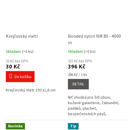
Krejčovský metr
Bonded nylon NM 80 - 4000
m
Skladem
(>5 ks)
Skladem
(>5 ks)
Průměrné
Průměrné
hodnocení
hodnocení
25 Kč bez DPH
327 Kč bez DPH
produktu
produktu
30 Kč
396 Kč
je
je
5,0
4,6
Měrná
396 Kč / 1 ks
Do košíku
cena:
z
z
DETAIL
5
5
Krejčovský metr 150 x1,6 cm
hvězdiček.
hvězdiček.
Niť vhodná pro šití obuvi,
kožené galanterie, čalounění,
padáků, plachet,
bezpečnostních pásů,
velkoobjemových vaků, člunů,
nafukovacích balonů. Nitě do
Novinka
Tip