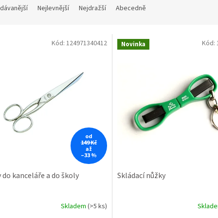
dávanější
Nejlevnější
Nejdražší
Abecedně
Kód:
124971340412
Kód:
Novinka
od
149 Kč
až
–33 %
 do kanceláře a do školy
Skládací nůžky
Skladem
(>5 ks)
Sklad
rné
Průměrné
cení
hodnocení