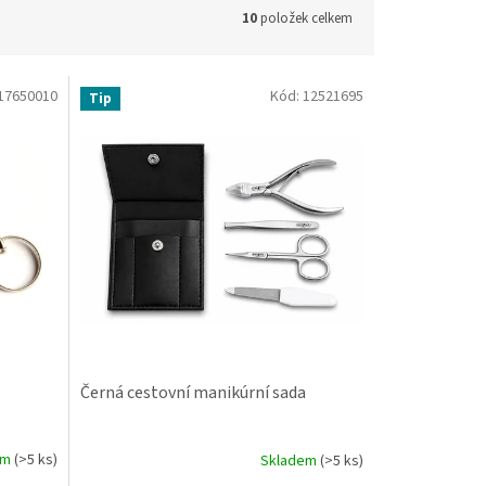
10
položek celkem
17650010
Kód:
12521695
Tip
Černá cestovní manikúrní sada
em
(>5 ks)
Skladem
(>5 ks)