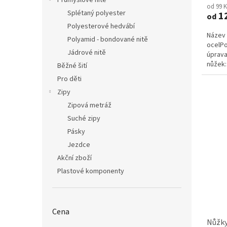
Průmyslové nitě
od 99 
produ
Splétaný polyester
1
od
je
Polyesterové hedvábí
4,0
Název 
z
Polyamid - bondované nitě
ocelP
5
Jádrové nitě
úprava
hvězdi
nůžek: 
Běžné šití
Pro děti
Zipy
Zipová metráž
Suché zipy
Pásky
Jezdce
Akční zboží
Plastové komponenty
Cena
Nůžky