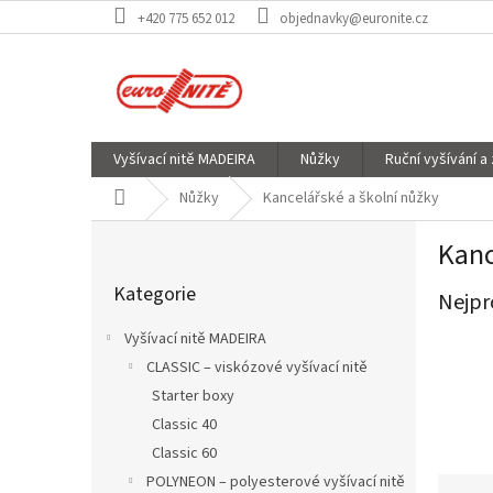
Přejít
+420 775 652 012
objednavky@euronite.cz
na
obsah
Vyšívací nitě MADEIRA
Nůžky
Ruční vyšívání a
Domů
Nůžky
Kancelářské a školní nůžky
P
Kanc
o
Přeskočit
s
Kategorie
kategorie
Nejpr
t
r
Vyšívací nitě MADEIRA
a
CLASSIC – viskózové vyšívací nitě
n
Starter boxy
n
í
Classic 40
p
Classic 60
a
Ř
POLYNEON – polyesterové vyšívací nitě