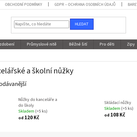
OBCHODNÍ PODMÍNKY
GDPR – OCHRANA OSOBNÍCH ÚDAJŮ
BARE
HLEDAT
 zdobení
Průmyslové nitě
Běžné šití
Pro děti
Zipy
elářské a školní nůžky
odávanější
Nůžky do kanceláře a
Skládací nůžky
do školy
Skladem
(>5 ks)
Skladem
(>5 ks)
108 Kč
od
120 Kč
od