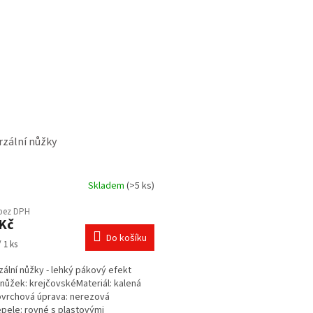
rzální nůžky
Skladem
(>5 ks)
rné
cení
 bez DPH
ktu
Kč
Do košíku
 1 ks
zální nůžky - lehký pákový efekt
ček.
nůžek: krejčovskéMateriál: kalená
vrchová úprava: nerezová
pele: rovné s plastovými