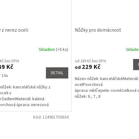
 z nerez oceli
Nůžky pro domácnost
Skladem
(>5 ks)
Sklad
rné
cení
 Kč bez DPH
od 189 Kč bez DPH
ktu
89 Kč
229 Kč
od
DETAIL
 1 ks
Název nůžek: kancelářskéMateriál:
ocelPovrchová
nůžek: kancelářské nůžky z
úprava: niklČepele: rovnéCelková 
ček.
oceli s
nůžek: 6 , 7 , 8
držadlemMateriál: kalená
vrchová úprava: nerezová
pele: rovnéCelková délka nůžek: 5 ,
Kód:
124961750634