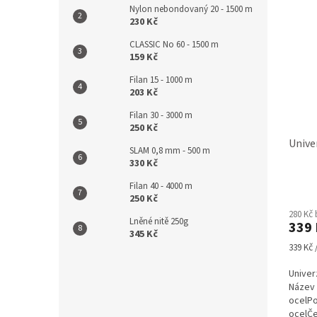
Nylon nebondovaný 20 - 1500 m
230 Kč
CLASSIC No 60 - 1500 m
159 Kč
Filan 15 - 1000 m
203 Kč
Filan 30 - 3000 m
250 Kč
Unive
SLAM 0,8 mm - 500 m
330 Kč
Filan 40 - 4000 m
Průmě
250 Kč
hodno
280 Kč
produ
Lněné nitě 250g
339 
je
345 Kč
4,0
Měrná
339 Kč /
z
cena:
5
Univer
hvězdi
Název 
ocelPo
ocelČe