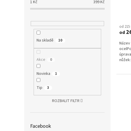
1
Kč
399
Kč
Průmě
hodno
od 215
produ
2
od
je
4,0
Na skladě
10
Název 
z
ocelP
5
úprava
hvězdi
Akce
0
nůžek: 
Novinka
1
Tip
3
ROZBALIT FILTR
Facebook