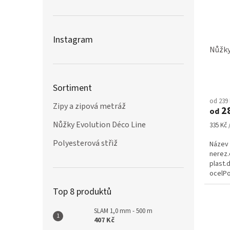
Instagram
Nůžky
Průmě
Sortiment
hodno
od 239
produ
Zipy a zipová metráž
2
od
je
5,0
Nůžky Evolution Déco Line
Měrná
335 Kč /
z
cena:
5
Polyesterová střiž
Název 
hvězdi
nerez.
plast.
ocelPo
ocelČe
Top 8 produktů
6
SLAM 1,0 mm - 500 m
407 Kč