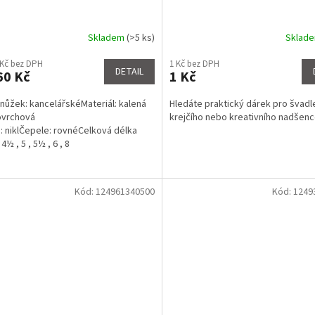
Skladem
(>5 ks)
Sklad
rné
Průměrné
cení
hodnocení
 Kč bez DPH
1 Kč bez DPH
ktu
produktu
DETAIL
60 Kč
1 Kč
je
5,0
nůžek: kancelářskéMateriál: kalená
Hledáte praktický dárek pro švadl
z
ovrchová
krejčího nebo kreativního nadšen
5
: niklČepele: rovnéCelková délka
ček.
hvězdiček.
4½ , 5 , 5½ , 6 , 8
Kód:
124961340500
Kód:
1249