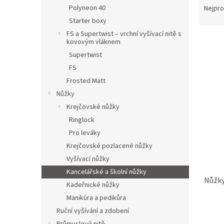
n
a
Polyneon 40
Nejpro
e
z
Starter boxy
l
e
FS a Supertwist – vrchní vyšívací nitě s
V
n
kovovým vláknem
ý
í
Supertwist
p
p
FS
i
r
Frosted Matt
s
o
p
d
Nůžky
r
u
Krejčovské nůžky
o
k
Ringlock
d
t
Pro leváky
u
ů
Krejčovské pozlacené nůžky
k
Vyšívací nůžky
t
ů
Kancelářské a školní nůžky
Nůžky
Kadeřnické nůžky
Manikúra a pedikůra
Ruční vyšívání a zdobení
Průmě
hodno