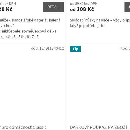
Kč bez DPH
od 89 Kč bez DPH
ktu
produktu
DETAIL
20 Kč
108 Kč
od
je
5,0
nůžek: kancelářskéMateriál: kalená
Skládací nůžky na klíče – vždy při
z
ovrchová
když je potřebujete!
5
: niklČepele: rovnéCelková délka
ček.
hvězdiček.
4 , 4½ , 5 , 5½ , 6 , 7 , 8
Kód:
124911340412
Kód:
Tip
 pro domácnost Classic
DÁRKOVÝ POUKAZ NA ZBOŽÍ