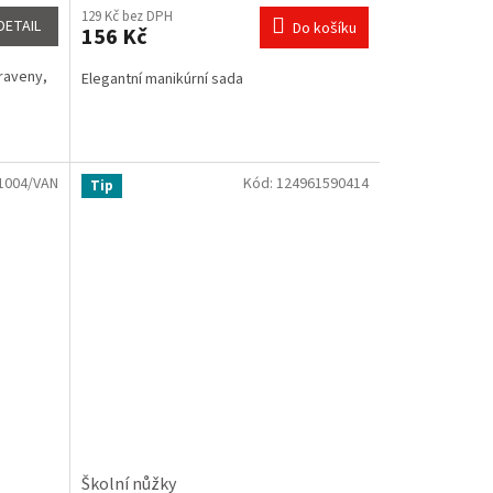
129 Kč bez DPH
DETAIL
Do košíku
156 Kč
praveny,
Elegantní manikúrní sada
1004/VAN
Kód:
124961590414
Tip
Školní nůžky