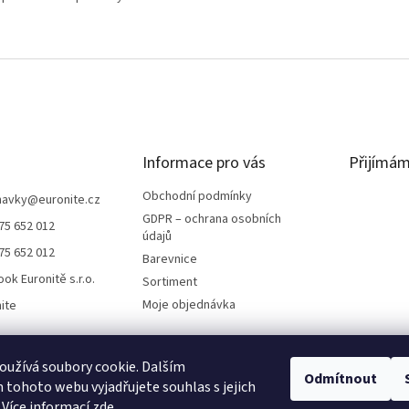
yCelková...
O
v
l
á
d
a
c
í
Informace pro vás
Přijímám
p
r
Obchodní podmínky
navky
@
euronite.cz
v
GDPR – ochrana osobních
75 652 012
k
údajů
y
75 652 012
Barevnice
v
ok Euronitě s.r.o.
ý
Sortiment
p
Moje objednávka
ite
i
s
u
užívá soubory cookie. Dalším
Odmítnout
tohoto webu vyjadřujete souhlas s jejich
 Více informací
zde
.