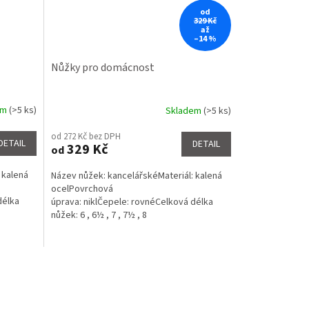
od
329 Kč
až
–14 %
Nůžky pro domácnost
em
(>5 ks)
Skladem
(>5 ks)
Průměrné
hodnocení
od 272 Kč bez DPH
produktu
DETAIL
DETAIL
329 Kč
od
je
5,0
 kalená
Název nůžek: kancelářskéMateriál: kalená
z
ocelPovrchová
5
délka
úprava: niklČepele: rovnéCelková délka
hvězdiček.
nůžek: 6 , 6½ , 7 , 7½ , 8