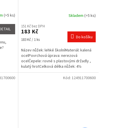
em
(>5 ks)
Skladem
(>5 ks)
Průměrné
hodnocení
151 Kč bez DPH
produktu
DETAIL
183 Kč
je
Do košíku
5,0
Měrná
183 Kč / 1 ks
enu,
z
cena:
ce?
5
Název nůžek: lehké školníMateriál: kalená
hvězdiček.
ocelPovrchová úprava: nerezová
ocelČepele: rovné s plastovými držadly ,
kulatý hrotCelková délka nůžek: 4½
31700600
Kód:
124911700600