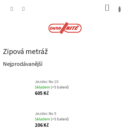
Přejít
NÁKUP
na
obsah
KOŠÍK
Zipová metráž
Nejprodávanější
Jezdec No 10
Skladem
(>5 balení)
605 Kč
Jezdec No 5
Skladem
(>5 balení)
206 Kč