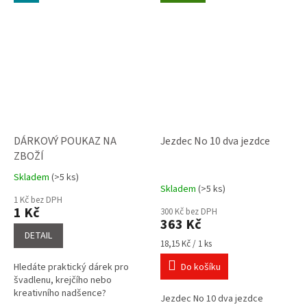
DÁRKOVÝ POUKAZ NA
Jezdec No 10 dva jezdce
ZBOŽÍ
Skladem
(>5 ks)
Průměrné
Skladem
(>5 ks)
hodnocení
1 Kč bez DPH
produktu
1 Kč
300 Kč bez DPH
je
363 Kč
5,0
DETAIL
Měrná
z
18,15 Kč / 1 ks
cena:
5
Hledáte praktický dárek pro
Do košíku
hvězdiček.
švadlenu, krejčího nebo
kreativního nadšence?
Jezdec No 10 dva jezdce