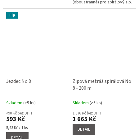
(oboustranné) pro spirálový zip.
Tip
Jezdec No 8
Zipová metráž spirálová No
8 - 200 m
Skladem
(>5 ks)
Skladem
(>5 ks)
490 Kč bez DPH
1 376 Kč bez DPH
593 Kč
1 665 Kč
Měrná
5,93 Kč / 1 ks
DETAIL
cena:
DETAIL