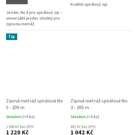
Kvalitní spirálový zip.
Jezdec No 8 pro spirálový zip –
univerzální jezdec vhodný pro
zipovou metráž.
Tip
Zipová metráž spirálová No
Zipová metráž spirálová No
5 - 200 m
3 - 200 m
Skladem
(>5 ks)
Skladem
(>5 ks)
Průměrné
Průměrné
hodnocení
hodnocení
1 008 Kč bez DPH
861 Kč bez DPH
produktu
produktu
1 220 Kč
1 042 Kč
je
je