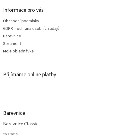
i
s
Informace pro vás
u
Obchodní podmínky
GDPR – ochrana osobních údajů
Barevnice
Sortiment
Moje objednávka
Přijímáme online platby
Barevnice
Barevnice Classic
20.3.2025