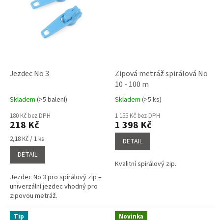
Jezdec No 3
Zipová metráž spirálová No
10 - 100 m
Skladem
(>5 balení)
Skladem
(>5 ks)
Průměrné
Průměrné
hodnocení
hodnocení
180 Kč bez DPH
1 155 Kč bez DPH
produktu
produktu
218 Kč
1 398 Kč
je
je
5,0
4,0
Měrná
2,18 Kč / 1 ks
DETAIL
cena:
z
z
DETAIL
5
5
Kvalitní spirálový zip.
hvězdiček.
hvězdiček.
Jezdec No 3 pro spirálový zip –
univerzální jezdec vhodný pro
zipovou metráž.
Tip
Novinka