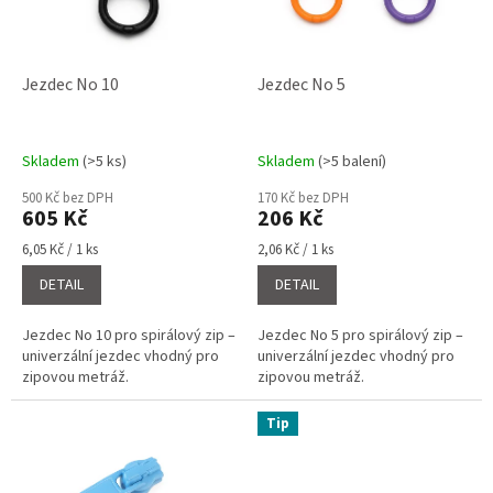
o
d
u
k
Jezdec No 10
Jezdec No 5
t
ů
Skladem
(>5 ks)
Skladem
(>5 balení)
500 Kč bez DPH
170 Kč bez DPH
605 Kč
206 Kč
Měrná
Měrná
6,05 Kč / 1 ks
2,06 Kč / 1 ks
cena:
cena:
DETAIL
DETAIL
Jezdec No 10 pro spirálový zip –
Jezdec No 5 pro spirálový zip –
univerzální jezdec vhodný pro
univerzální jezdec vhodný pro
zipovou metráž.
zipovou metráž.
Tip