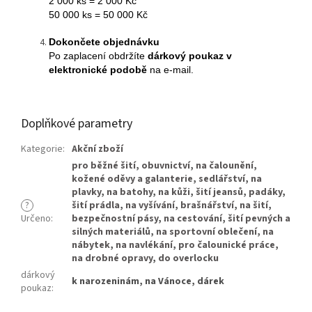
2 000 ks = 2 000 Kč
50 000 ks = 50 000 Kč
Dokončete objednávku
Po zaplacení obdržíte
dárkový poukaz v
elektronické podobě
na e-mail.
Doplňkové parametry
Kategorie
:
Akční zboží
pro běžné šití
,
obuvnictví
,
na čalounění
,
kožené oděvy a galanterie
,
sedlářství
,
na
plavky
,
na batohy
,
na kůži
,
šití jeansů
,
padáky
,
?
šití prádla
,
na vyšívání
,
brašnářství
,
na šití
,
Určeno
:
bezpečnostní pásy
,
na cestování
,
šití pevných a
silných materiálů
,
na sportovní oblečení
,
na
nábytek
,
na navlékání
,
pro čalounické práce
,
na drobné opravy
,
do overlocku
dárkový
k narozeninám, na Vánoce, dárek
poukaz
: