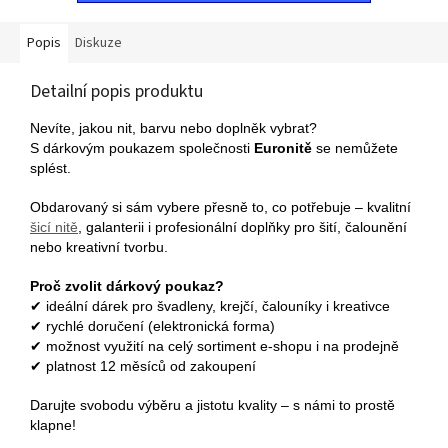
Popis
Diskuze
Detailní popis produktu
Nevíte, jakou nit, barvu nebo doplněk vybrat?
S dárkovým poukazem společnosti
Euronitě
se nemůžete
splést.
Obdarovaný si sám vybere přesně to, co potřebuje – kvalitní
šicí nitě
, galanterii i profesionální doplňky pro šití, čalounění
nebo kreativní tvorbu.
Proč zvolit dárkový poukaz?
✔ ideální dárek pro švadleny, krejčí, čalouníky i kreativce
✔ rychlé doručení (elektronická forma)
✔ možnost využití na celý sortiment e-shopu i na prodejně
✔ platnost 12 měsíců od zakoupení
Darujte svobodu výběru a jistotu kvality – s námi to prostě
klapne!