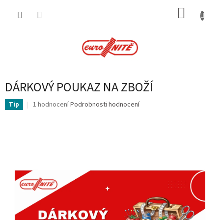
Přejít
NÁKUP
na
obsah
KOŠÍK
DÁRKOVÝ POUKAZ NA ZBOŽÍ
Průměrné
1 hodnocení
Podrobnosti hodnocení
Tip
hodnocení
produktu
je
5,0
z
5
hvězdiček.