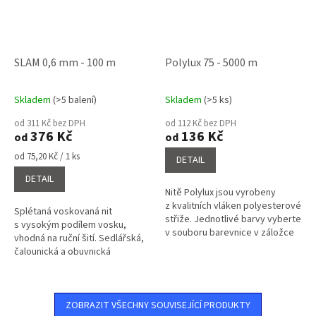
SLAM 0,6 mm - 100 m
Polylux 75 - 5000 m
Skladem
(>5 balení)
Skladem
(>5 ks)
Průměrné
Průměrné
hodnocení
hodnocení
od 311 Kč bez DPH
od 112 Kč bez DPH
produktu
produktu
376 Kč
136 Kč
od
od
je
je
4,1
5,0
Měrná
od 75,20 Kč / 1 ks
DETAIL
cena:
z
z
DETAIL
5
5
Nitě Polylux jsou vyrobeny
hvězdiček.
hvězdiček.
z kvalitních vláken polyesterové
Splétaná voskovaná nit
střiže. Jednotlivé barvy vyberte
s vysokým podílem vosku,
v souboru barevnice v záložce
vhodná na ruční šití. Sedlářská,
související soubory a napište do
čalounická a obuvnická
poznámky o...
voskovaná nit.
ZOBRAZIT VŠECHNY SOUVISEJÍCÍ PRODUKTY