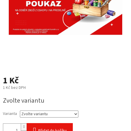
1 Kč
1 Kč bez DPH
Měrná
Zvolte variantu
cena:
Varianta
Přidat do košíku