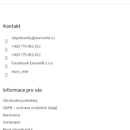
Z
á
p
a
Kontakt
t
í
objednavky
@
euronite.cz
+420 775 652 012
+420 775 652 012
Facebook Euronitě s.r.o.
euro_nite
Informace pro vás
Obchodní podmínky
GDPR – ochrana osobních údajů
Barevnice
Sortiment
Moje objednávka