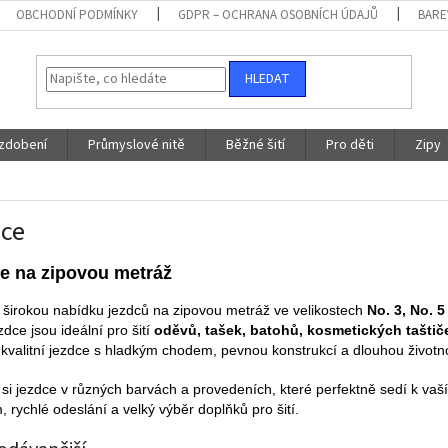
OBCHODNÍ PODMÍNKY
GDPR – OCHRANA OSOBNÍCH ÚDAJŮ
BARE
HLEDAT
 zdobení
Průmyslové nitě
Běžné šití
Pro děti
Zipy
ce
e na zipovou metráž
 širokou nabídku jezdců na zipovou metráž ve velikostech
No. 3, No. 5
zdce jsou ideální pro šití
oděvů, tašek, batohů, kosmetických taštič
 kvalitní jezdce s hladkým chodem, pevnou konstrukcí a dlouhou životno
 si jezdce v různých barvách a provedeních, které perfektně sedí k vaš
 rychlé odeslání a velký výběr doplňků pro šití.