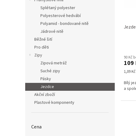
Průmyslové nitě
u
ů
k
Splétaný polyester
t
Polyesterové hedvábí
ů
Polyamid - bondované nitě
Jezde
Jádrové nitě
Běžné šití
Průmě
Pro děti
hodno
Zipy
90 Kč 
produ
109 
Zipová metráž
je
5,0
Suché zipy
Měrná
1,09 Kč 
z
cena:
Pásky
5
Bílý j
Jezdce
hvězdi
a spol
Akční zboží
Plastové komponenty
Cena