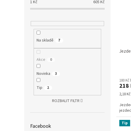
1
Kč
605
Kč
Na skladě
7
Jezde
Akce
0
Průmě
Novinka
3
hodno
180 Kč
produ
218 
je
Tip
2
5,0
Měrná
2,18 Kč 
z
cena:
ROZBALIT FILTR
5
Jezdec
hvězdi
jezdec
Tip
Facebook