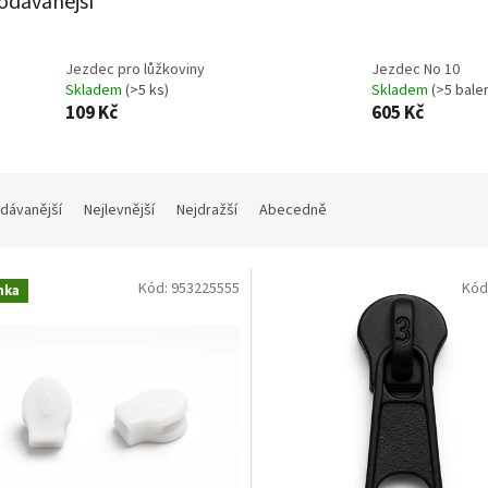
odávanější
Jezdec pro lůžkoviny
Jezdec No 10
Skladem
(>5 ks)
Skladem
(>5 balen
109 Kč
605 Kč
dávanější
Nejlevnější
Nejdražší
Abecedně
Kód:
953225555
Kód
nka