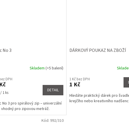
c No 3
DÁRKOVÝ POUKAZ NA ZBOŽÍ
Skladem
(>5 balení)
Sklad
rné
Průměrné
cení
hodnocení
 bez DPH
1 Kč bez DPH
ktu
produktu
Kč
1 Kč
je
DETAIL
5,0
/ 1 ks
Hledáte praktický dárek pro švadl
z
krejčího nebo kreativního nadšen
5
 No 3 pro spirálový zip – univerzální
ček.
hvězdiček.
 vhodný pro zipovou metráž.
Kód:
992/310