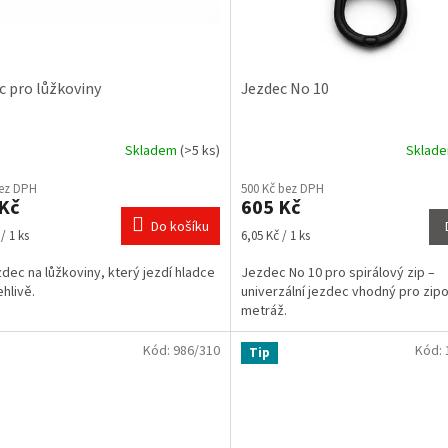
c pro lůžkoviny
Jezdec No 10
Skladem
(>5 ks)
Sklad
rné
cení
bez DPH
500 Kč bez DPH
ktu
Kč
605 Kč
Do košíku
Měrná
/ 1 ks
6,05 Kč / 1 ks
cena:
ezdec na lůžkoviny, který jezdí hladce
Jezdec No 10 pro spirálový zip –
ček.
ehlivě.
univerzální jezdec vhodný pro zip
metráž.
Kód:
986/310
Kód:
Tip