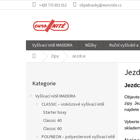
Přejít
+420 775 652 012
objednavky@euronite.cz
na
obsah
Vyšívací nitě MADEIRA
Nůžky
Ruční vyšívání a
Domů
Zipy
Jezdce
P
Jezd
o
Přeskočit
s
Kategorie
kategorie
t
Jezdc
r
Vyšívací nitě MADEIRA
Objevte
a
zipy. Je
CLASSIC – viskózové vyšívací nitě
n
najdete
Starter boxy
n
í
Classic 40
Vyberte
p
skladem,
Classic 60
a
POLYNEON – polyesterové vyšívací nitě