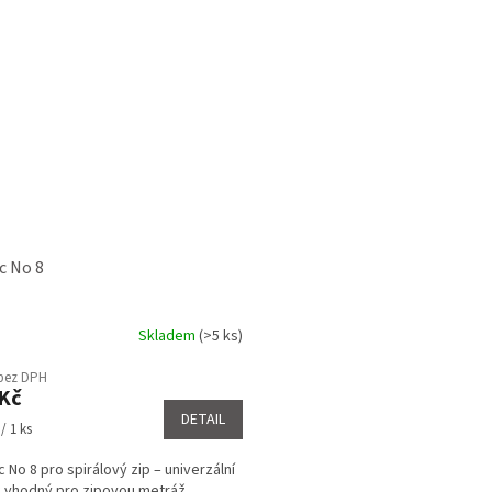
c No 8
Skladem
(>5 ks)
 bez DPH
Kč
DETAIL
/ 1 ks
 No 8 pro spirálový zip – univerzální
 vhodný pro zipovou metráž.