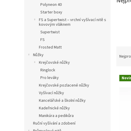
Nejpr
n
Polyneon 40
e
Starter boxy
l
FS a Supertwist – vrchní vyšívací nitě s
kovovým vláknem
Supertwist
FS
Frosted Matt
Ř
a
Nůžky
Nejpro
z
Krejčovské nůžky
e
Ringlock
V
n
Pro leváky
Novi
ý
í
Krejčovské pozlacené nůžky
p
p
Vyšívací nůžky
i
r
s
o
Kancelářské a školní nůžky
p
d
Kadeřnické nůžky
r
u
Manikúra a pedikůra
o
k
Ruční vyšívání a zdobení
d
t