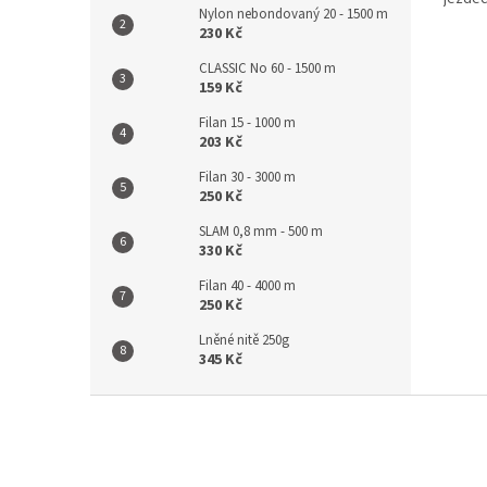
Nylon nebondovaný 20 - 1500 m
230 Kč
CLASSIC No 60 - 1500 m
159 Kč
Filan 15 - 1000 m
203 Kč
Filan 30 - 3000 m
250 Kč
SLAM 0,8 mm - 500 m
330 Kč
Filan 40 - 4000 m
250 Kč
Lněné nitě 250g
345 Kč
Z
á
p
a