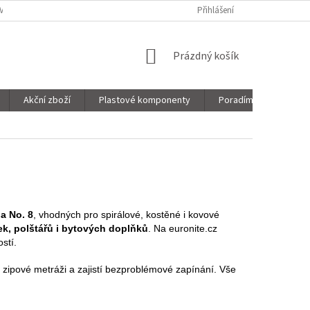
VNICE
SORTIMENT
MOJE OBJEDNÁVKA
Přihlášení
NÁKUPNÍ
Prázdný košík
KOŠÍK
Akční zboží
Plastové komponenty
Poradíme Vám!
 a No. 8
, vhodných pro spirálové, kostěné i kovové
ek, polštářů i bytových doplňků
. Na euronite.cz
stí.
í zipové metráži a zajistí bezproblémové zapínání. Vše