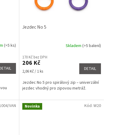
Jezdec No 5
em
(>5 ks)
Skladem
(>5 balení)
170 Kč bez DPH
206 Kč
DETAIL
DETAIL
Měrná
2,06 Kč / 1 ks
cena:
Jezdec No 5 pro spirálový zip – univerzální
ovou
jezdec vhodný pro zipovou metráž.
1004/VAN
Kód:
W20
Novinka