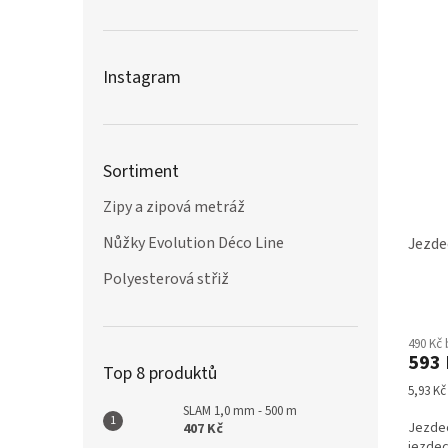
Instagram
Sortiment
Zipy a zipová metráž
Nůžky Evolution Déco Line
Jezde
Polyesterová střiž
490 Kč
593 
Top 8 produktů
Měrná
5,93 Kč 
cena:
SLAM 1,0 mm - 500 m
Jezdec
407 Kč
jezdec