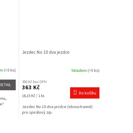
Jezdec No 10 dva jezdce
em
(>5 ks)
Skladem
(>5 ks)
300 Kč bez DPH
DETAIL
363 Kč
Do košíku
Měrná
18,15 Kč / 1 ks
enu,
cena:
ce?
Jezdec No 10 dva jezdce (oboustranné)
pro spirálový zip.