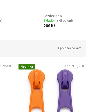
Jezdec No 5
í)
Skladem
(>5 balení)
206 Kč
7
položek celkem
:
995/310
Kód:
989/310
Novinka