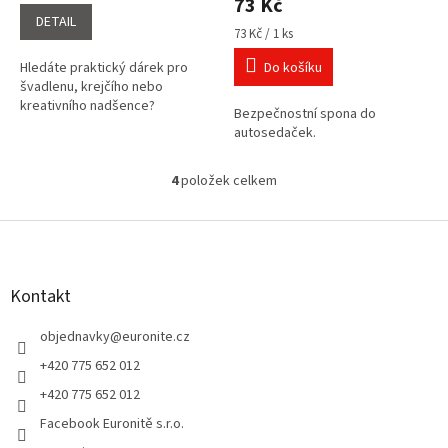
73 Kč
5,0
DETAIL
Měrná
z
73 Kč / 1 ks
cena:
5
Hledáte praktický dárek pro
Do košíku
hvězdiček.
švadlenu, krejčího nebo
kreativního nadšence?
Bezpečnostní spona do
autosedaček.
4
položek celkem
O
v
l
Z
á
á
d
p
a
a
Kontakt
c
t
í
í
objednavky
@
euronite.cz
p
r
+420 775 652 012
v
+420 775 652 012
k
y
Facebook Euronitě s.r.o.
v