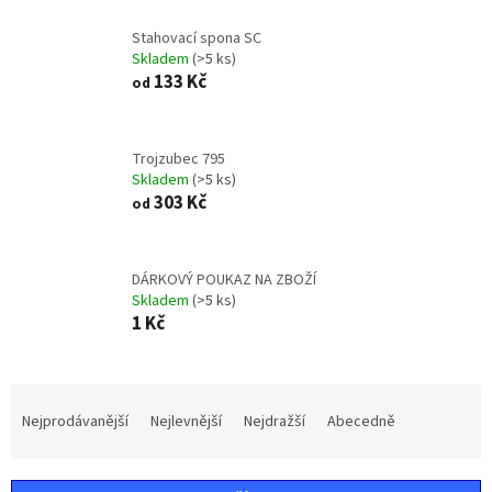
Stahovací spona SC
Skladem
(>5 ks)
133 Kč
od
Trojzubec 795
Skladem
(>5 ks)
303 Kč
od
DÁRKOVÝ POUKAZ NA ZBOŽÍ
Skladem
(>5 ks)
1 Kč
Ř
a
Nejprodávanější
Nejlevnější
Nejdražší
Abecedně
z
e