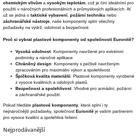
chemickým vlivům
a
vysokým teplotám
, což je činí ideálními pro
použití v náročných profesionálních a průmyslových aplikacích. Ať
už se jedná o
taktické vybavení
,
požární techniku
nebo
záchranářské nástroje
, naše komponenty splní všechny
požadavky na výdrž, odolnost a bezpečnost.
Proč si vybrat plastové komponenty od společnosti Euronitě?
Vysoká odolnost
: Komponenty navržené pro extrémní
podmínky a náročné aplikace.
Chráněný design
: Komponenty s pečlivě navrženým
zpracováním pro maximální výkon a spolehlivost.
Špičková kvalita materiálů
: Plastové komponenty vyrobené
z vysoce kvalitních a odolných plastů.
Bezpečnost a spolehlivost
: Vhodné pro armádní, požární
a záchranářské použití.
Pokud hledáte
plastové komponenty
, které splní i ty
nejnáročnější požadavky, společnost
Euronitě
je vaším partnerem
pro vysoce kvalitní a spolehlivá řešení.
Nejprodávanější