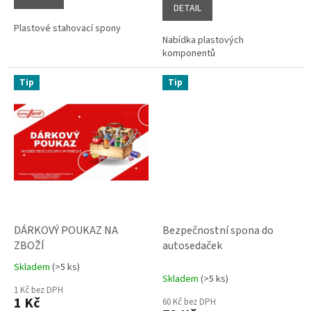
DETAIL
hvězdiček.
Plastové stahovací spony
Nabídka plastových
komponentů
Tip
Tip
DÁRKOVÝ POUKAZ NA
Bezpečnostní spona do
ZBOŽÍ
autosedaček
Skladem
(>5 ks)
Průměrné
Skladem
(>5 ks)
hodnocení
1 Kč bez DPH
produktu
1 Kč
60 Kč bez DPH
je