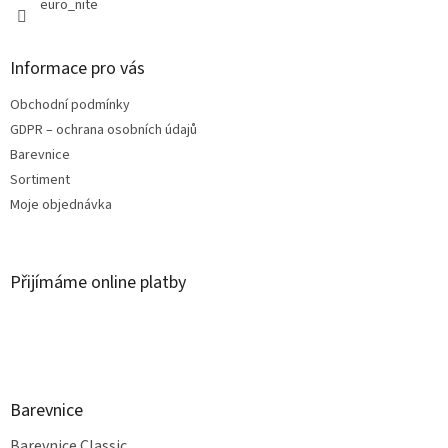
euro_nite
ý
p
i
s
Informace pro vás
u
Obchodní podmínky
GDPR – ochrana osobních údajů
Barevnice
Sortiment
Moje objednávka
Přijímáme online platby
Barevnice
Barevnice Classic