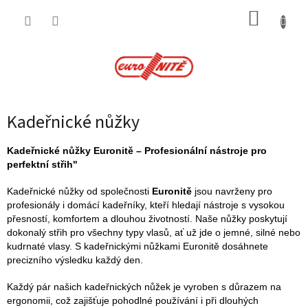
Přejít
NÁKUP
na
obsah
KOŠÍK
Kadeřnické nůžky
Kadeřnické nůžky Euronitě – Profesionální nástroje pro
perfektní střih"
Kadeřnické nůžky od společnosti
Euronitě
jsou navrženy pro
profesionály i domácí kadeřníky, kteří hledají nástroje s vysokou
přesností, komfortem a dlouhou životností. Naše nůžky poskytují
dokonalý střih pro všechny typy vlasů, ať už jde o jemné, silné nebo
kudrnaté vlasy. S kadeřnickými nůžkami Euronitě dosáhnete
precizního výsledku každý den.
Každý pár našich kadeřnických nůžek je vyroben s důrazem na
ergonomii, což zajišťuje pohodlné používání i při dlouhých