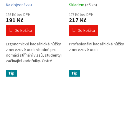
Na objednávku
Skladem
(>5 ks)
158 Kč bez DPH
179 Kč bez DPH
191 Kč
217 Kč
Do košíku
Do košíku
Ergonomické kadeřnické nůžky
Profesionální kadeřnické nůžky
z nerezové oceli vhodné pro
z nerezové oceli
domácí stříhání vlasů, studenty i
začínající kadeřníky. Ostré
čepele, lehká konstrukce a
pohodlné držení zajistí přesný...
Tip
Tip