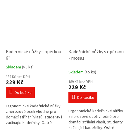
Kadeřnické nůžky s opěrkou
Kadeřnické nůžky s opěrkou
6"
- mosaz
Skladem
(>5 ks)
Průměrné
Skladem
(>5 ks)
hodnocení
189 Kč bez DPH
produktu
229 Kč
189 Kč bez DPH
je
229 Kč
5,0
Do košíku
z
Do košíku
5
Ergonomické kadeřnické nůžky
hvězdiček.
Ergonomické kadeřnické nůžky
z nerezové oceli vhodné pro
z nerezové oceli vhodné pro
domácí stříhání vlasů, studenty i
domácí stříhání vlasů, studenty i
začínající kadeřníky. Ostré
začínající kadeřníky. Ostré
čepele, lehká konstrukce a