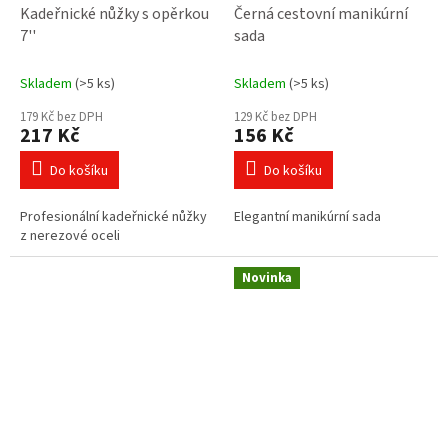
Kadeřnické nůžky s opěrkou
Černá cestovní manikúrní
7''
sada
Skladem
(>5 ks)
Skladem
(>5 ks)
179 Kč bez DPH
129 Kč bez DPH
217 Kč
156 Kč
Do košíku
Do košíku
Profesionální kadeřnické nůžky
Elegantní manikúrní sada
z nerezové oceli
Novinka