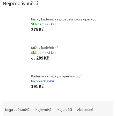
Nejprodávanější
Nůžky kadeřnické prostřihávací s opěrkou
Skladem
(>5 ks)
275 Kč
Nůžky kadeřnické
Skladem
(>5 ks)
289 Kč
od
Kadeřnické nůžky s opěrkou 5,5''
Na objednávku
191 Kč
Ř
a
Nejprodávanější
Nejlevnější
Nejdražší
Abecedně
z