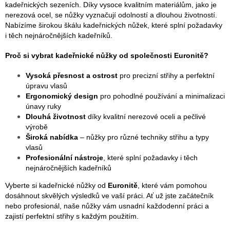
kadeřnických sezeních. Díky vysoce kvalitním materiálům, jako je
nerezová ocel, se nůžky vyznačují odolností a dlouhou životností.
Nabízíme širokou škálu kadeřnických nůžek, které splní požadavky
i těch nejnáročnějších kadeřníků.
Proč si vybrat kadeřnické nůžky od společnosti Euronitě?
Vysoká přesnost a ostrost
pro precizní střihy a perfektní
úpravu vlasů
Ergonomický design
pro pohodlné používání a minimalizaci
únavy ruky
Dlouhá životnost
díky kvalitní nerezové oceli a pečlivé
výrobě
Široká nabídka
– nůžky pro různé techniky střihu a typy
vlasů
Profesionální nástroje
, které splní požadavky i těch
nejnáročnějších kadeřníků
Vyberte si kadeřnické nůžky od
Euronitě
, které vám pomohou
dosáhnout skvělých výsledků ve vaší práci. Ať už jste začátečník
nebo profesionál, naše nůžky vám usnadní každodenní práci a
zajistí perfektní střihy s každým použitím.