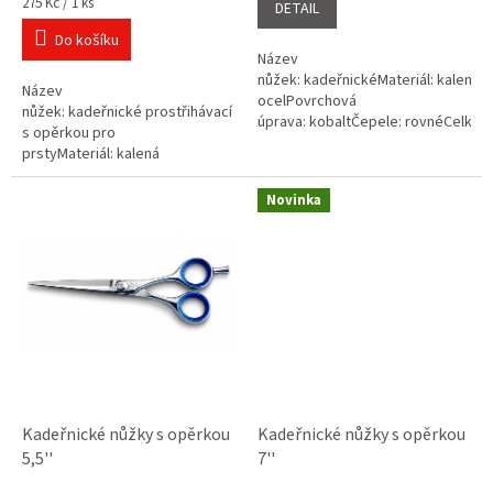
3,9
3,8
Měrná
275 Kč / 1 ks
DETAIL
cena:
z
z
Do košíku
5
5
Název
hvězdiček.
hvězdiček.
nůžek: kadeřnickéMateriál: kalená
Název
ocelPovrchová
nůžek: kadeřnické prostřihávací
úprava: kobaltČepele: rovnéCelkov
s opěrkou pro
délka nůžek: 5½
prstyMateriál: kalená
ocelPovrchová
úprava: nerezová
Novinka
ocelČepele: rovné s
opěrkouCelková délka...
Kadeřnické nůžky s opěrkou
Kadeřnické nůžky s opěrkou
5,5''
7''