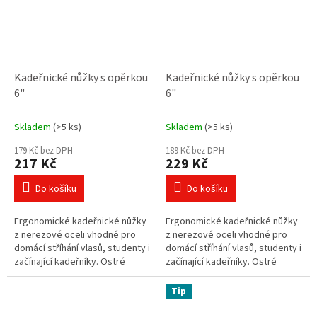
Kadeřnické nůžky s opěrkou
Kadeřnické nůžky s opěrkou
6"
6"
Skladem
(>5 ks)
Skladem
(>5 ks)
179 Kč bez DPH
189 Kč bez DPH
217 Kč
229 Kč
Do košíku
Do košíku
Ergonomické kadeřnické nůžky
Ergonomické kadeřnické nůžky
z nerezové oceli vhodné pro
z nerezové oceli vhodné pro
domácí stříhání vlasů, studenty i
domácí stříhání vlasů, studenty i
začínající kadeřníky. Ostré
začínající kadeřníky. Ostré
čepele, lehká konstrukce a
čepele, lehká konstrukce a
pohodlné držení zajistí přesný...
pohodlné držení zajistí přesný...
Tip