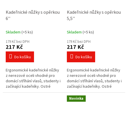
Kadeřnické nůžky s opěrkou
Kadeřnické nůžky s opěrkou
6''
5,5''
Skladem
(>5 ks)
Skladem
(>5 ks)
179 Kč bez DPH
179 Kč bez DPH
217 Kč
217 Kč
Do košíku
Do košíku
Ergonomické kadeřnické nůžky
Ergonomické kadeřnické nůžky
z nerezové oceli vhodné pro
z nerezové oceli vhodné pro
domácí stříhání vlasů, studenty i
domácí stříhání vlasů, studenty i
začínající kadeřníky. Ostré
začínající kadeřníky. Ostré
čepele, lehká konstrukce a
čepele, lehká konstrukce a
pohodlné držení zajistí přesný...
pohodlné držení zajistí přesný...
Novinka