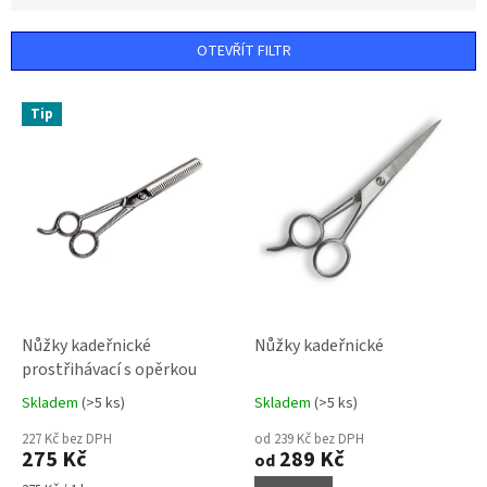
e
n
OTEVŘÍT FILTR
í
p
V
r
Tip
ý
o
p
d
i
u
s
k
p
t
r
ů
o
d
u
k
Nůžky kadeřnické
Nůžky kadeřnické
t
prostřihávací s opěrkou
ů
Skladem
(>5 ks)
Skladem
(>5 ks)
Průměrné
Průměrné
hodnocení
hodnocení
227 Kč bez DPH
od 239 Kč bez DPH
produktu
produktu
275 Kč
289 Kč
od
je
je