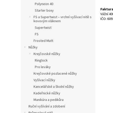
n
Polyneon 40
e
Faktura
Starter boxy
l
Vážní 40
FS a Supertwist – vrchní vyšívací nitě s
IČO: 60
kovovým vláknem
Supertwist
FS
Frosted Matt
Nůžky
Krejčovské nůžky
Ringlock
Pro leváky
Krejčovské pozlacené nůžky
Vyšívací nůžky
Kancelářské a školní nůžky
Kadeřnické nůžky
Manikúra a pedikůra
Ruční vyšívání a zdobení