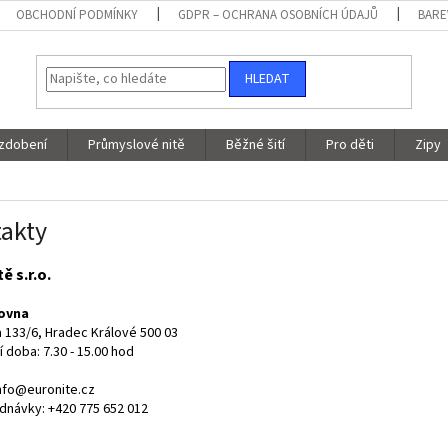
OBCHODNÍ PODMÍNKY
GDPR – OCHRANA OSOBNÍCH ÚDAJŮ
BARE
HLEDAT
 zdobení
Průmyslové nitě
Běžné šití
Pro děti
Zipy
akty
ě s.r.o.
ovna
 133/6, Hradec Králové 500 03
í doba: 7.30 - 15.00 hod
info@euronite.cz
ednávky: +420 775 652 012