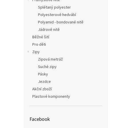
Průmyslové nitě
Splétaný polyester
Polyesterové hedvábí
Polyamid - bondované nitě
Jádrové nitě
Běžné šití
Pro děti
Zipy
Zipová metráž
Suché zipy
Pásky
Jezdce
Akční zboží
Plastové komponenty
Facebook