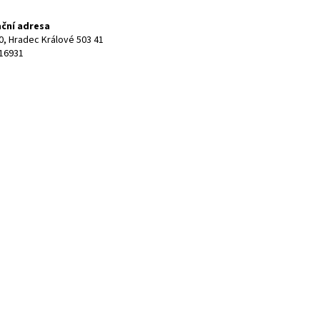
ční adresa
0, Hradec Králové 503 41
916931