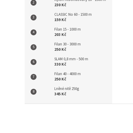
230 Kč
CLASSIC No 60 - 1500 m
159 Kč
Filan 15 - 1000 m
203 Kč
Filan 30 - 3000 m
250 Kč
SLAM 0,8 mm - 500 m
330 Kč
Filan 40 - 4000 m
250 Kč
Lněné nitě 250g
345 Kč
Z
á
p
a
t