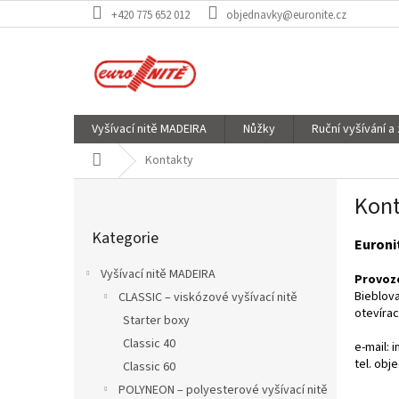
Přejít
+420 775 652 012
objednavky@euronite.cz
na
obsah
Vyšívací nitě MADEIRA
Nůžky
Ruční vyšívání a
Domů
Kontakty
P
Kont
o
Přeskočit
s
Kategorie
kategorie
t
Euronit
r
Vyšívací nitě MADEIRA
Provoz
a
Bieblova
CLASSIC – viskózové vyšívací nitě
n
otevírac
Starter boxy
n
í
Classic 40
e-mail: 
p
tel. obj
Classic 60
a
POLYNEON – polyesterové vyšívací nitě