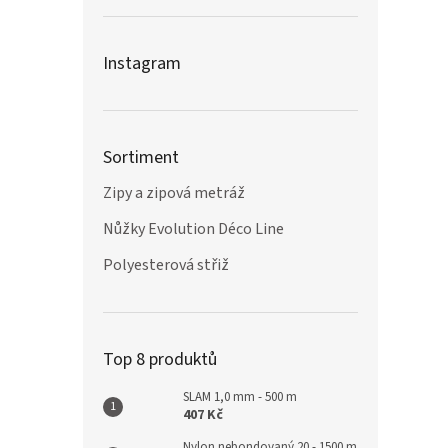
Instagram
Sortiment
Zipy a zipová metráž
Nůžky Evolution Déco Line
Polyesterová střiž
Top 8 produktů
SLAM 1,0 mm - 500 m
407 Kč
Nylon nebondovaný 20 - 1500 m