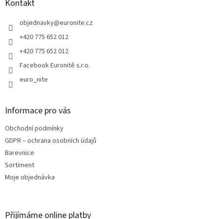
a
Kontakt
p
t
r
í
objednavky
@
euronite.cz
v
k
+420 775 652 012
y
+420 775 652 012
v
ý
Facebook Euronitě s.r.o.
p
euro_nite
i
s
u
Informace pro vás
Obchodní podmínky
GDPR – ochrana osobních údajů
Barevnice
Sortiment
Moje objednávka
Přijímáme online platby