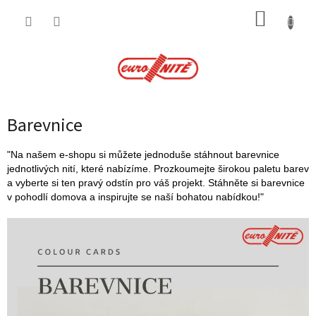
Přejít
NÁKUP
na
obsah
KOŠÍK
Barevnice
"Na našem e-shopu si můžete jednoduše stáhnout barevnice
jednotlivých nití, které nabízíme. Prozkoumejte širokou paletu barev
a vyberte si ten pravý odstín pro váš projekt. Stáhněte si barevnice
v pohodlí domova a inspirujte se naší bohatou nabídkou!"
V
ý
p
i
s
č