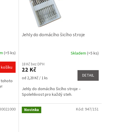
Jehly do domácího šicího stroje
em
(>5 ks)
Skladem
(>5 ks)
Průměrné
hodnocení
18 Kč bez DPH
produktu
 košíku
22 Kč
je
DETAIL
4,5
Měrná
od 2,20 Kč / 1 ks
e tohoto
z
cena:
e!
5
Jehly do domácího šicího stroje –
hvězdiček.
Spolehlivost pro každý steh.
80021000
Kód:
947/151
Novinka