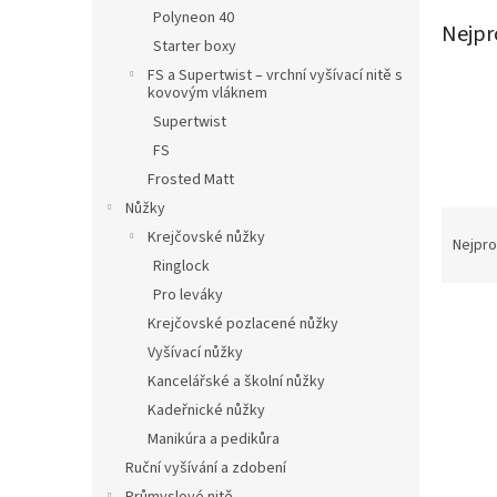
n
Polyneon 40
e
Nejpr
Starter boxy
l
FS a Supertwist – vrchní vyšívací nitě s
kovovým vláknem
Supertwist
FS
Frosted Matt
Nůžky
Ř
Krejčovské nůžky
a
Nejpro
z
Ringlock
e
Pro leváky
V
n
Krejčovské pozlacené nůžky
ý
í
Vyšívací nůžky
p
p
Kancelářské a školní nůžky
i
r
s
o
Kadeřnické nůžky
p
d
Manikúra a pedikůra
r
u
Ruční vyšívání a zdobení
o
k