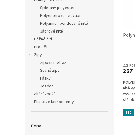
Průmyslové nitě
d
t
Splétaný polyester
u
ů
Polyesterové hedvábí
k
t
Polyamid - bondované nitě
ů
Jádrové nitě
Polyn
Běžné šití
Pro děti
Zipy
Průmě
hodno
Zipová metráž
221 Kč
produ
267 
Suché zipy
je
4,1
Pásky
POLYNE
z
Jezdce
nitě V
5
Akční zboží
vysoce
hvězdi
stálob
Plastové komponenty
speciál
Tip
Cena