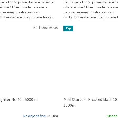
5
se o 100 % polyesterové barevné
Jedná se o 100 % polyesterové b
ček.
hvězdiček.
 návinu 110 m. V sadě naleznete
nitě v návinu 110 m. V sadě nalezn
u barevných nití a vyšívací
většinu barevných nití a vyšívací
 Polyesterové nitě pro overlocky i
nůžky. Polyesterové nitě pro overl
é šití.
klasické šití.
Kód:
950196255
Tip
Fighter No 40 - 5000 m
Mini Starter - Frosted Matt 10 
1000m
Na objednávku
(>5 ks)
Sklad
rné
Průměrné