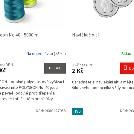
eon No 40 - 5000 m
Navlékač nití
Na objednávku
(>5 ks)
Sklad
rné
Průměrné
cení
hodnocení
 bez DPH
2 Kč bez DPH
ktu
produktu
DETAIL
Do
Kč
2 Kč
je
4,3
ON – odolné polyesterové vyšívací
Usnadněte si navlékání nití a mějt
z
yšívací nitě POLYNEON No. 40 jsou
šikovného pomocníka vždy po ruc
5
 pevné, odolné proti třepení a
ček.
hvězdiček.
arevné i při častém praní. Díky
nímu stáčení v...
Kód:
2080127058
Kód:
20
Tip