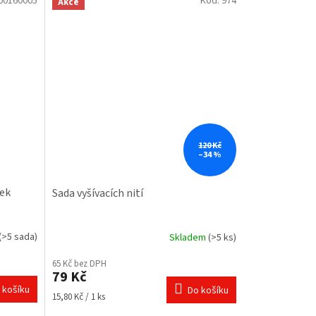
00160005
Kód:
974
Akce
120 Kč
–34 %
žek
Sada vyšívacích nití
(>5 sada)
Skladem
(>5 ks)
Průměrné
hodnocení
65 Kč bez DPH
produktu
79 Kč
je
 košíku
Do košíku
5,0
Měrná
15,80 Kč / 1 ks
z
cena: