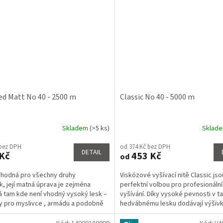
ed Matt No 40 - 2500 m
Classic No 40 - 5000 m
Skladem
(>5 ks)
Sklad
rné
Průměrné
cení
hodnocení
 bez DPH
od 374 Kč bez DPH
ktu
produktu
DETAIL
Kč
453 Kč
od
je
3,4
 vhodná pro všechny druhy
Viskózové vyšívací nitě Classic jso
z
k, její matná úprava je zejména
perfektní volbou pro profesionální
5
 tam kde není vhodný vysoký lesk –
vyšívání. Díky vysoké pevnosti v t
ček.
hvězdiček.
y pro myslivce , armádu a podobně
hedvábnému lesku dodávají výšiv
luxusní vzhled a...