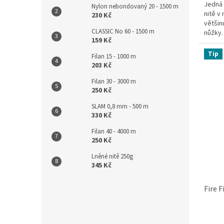
5
Jedná 
Nylon nebondovaný 20 - 1500 m
hvězdi
nitě v
230 Kč
většin
CLASSIC No 60 - 1500 m
nůžky.
159 Kč
klasick
Tip
Filan 15 - 1000 m
203 Kč
Filan 30 - 3000 m
250 Kč
SLAM 0,8 mm - 500 m
330 Kč
Filan 40 - 4000 m
250 Kč
Lněné nitě 250g
345 Kč
Fire 
Průmě