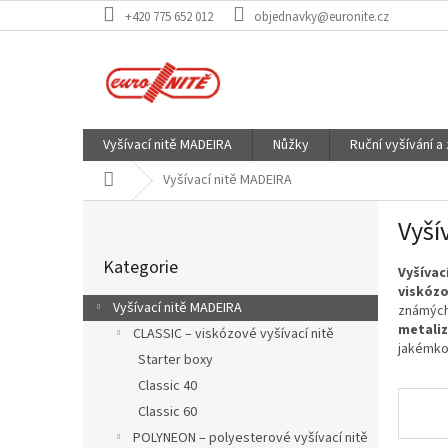
Přejít
+420 775 652 012
objednavky@euronite.cz
na
obsah
Vyšívací nitě MADEIRA
Nůžky
Ruční vyšívání a
Domů
Vyšívací nitě MADEIRA
P
Vyší
o
Přeskočit
s
Kategorie
kategorie
Vyšívac
t
viskózo
r
Vyšívací nitě MADEIRA
známých 
a
metaliz
CLASSIC – viskózové vyšívací nitě
n
jakémkol
Starter boxy
n
í
Classic 40
p
Classic 60
a
POLYNEON – polyesterové vyšívací nitě