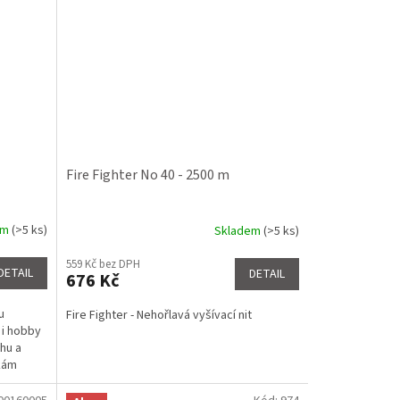
Fire Fighter No 40 - 2500 m
em
(>5 ks)
Skladem
(>5 ks)
Průměrné
hodnocení
559 Kč bez DPH
produktu
DETAIL
DETAIL
676 Kč
je
5,0
u
Fire Fighter - Nehořlavá vyšívací nit
z
 i hobby
5
ahu a
hvězdiček.
kám