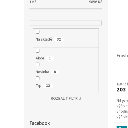
1
Kč
9856
Kč
Na skladě
32
Frost
Akce
1
Novinka
8
Průmě
hodno
168 Kč
produ
Tip
12
203 
je
5,0
ROZBALIT FILTR
Niť je
z
výšive
5
vhodná
hvězdi
výšivk
Facebook