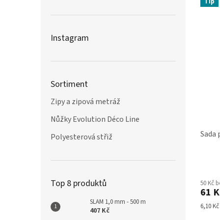
Tip
Instagram
Sortiment
Zipy a zipová metráž
Nůžky Evolution Déco Line
Sada 
Polyesterová střiž
Průmě
hodno
Top 8 produktů
50 Kč 
produ
61 K
je
SLAM 1,0 mm - 500 m
3,8
Měrná
6,10 Kč 
407 Kč
z
cena: