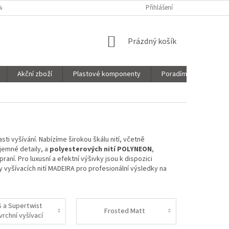
VNICE
SORTIMENT
MOJE OBJEDNÁVKA
Přihlášení
NÁKUPNÍ
Prázdný košík
KOŠÍK
Akční zboží
Plastové komponenty
Poradíme Vám!
ti vyšívání. Nabízíme širokou škálu nití, včetně
jemné detaily, a
polyesterových nití POLYNEON
,
ní. Pro luxusní a efektní výšivky jsou k dispozici
 vyšívacích nití MADEIRA pro profesionální výsledky na
S a Supertwist
Frosted Matt
vrchní vyšívací
itě s kovovým