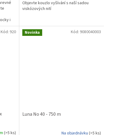
5
arevné
Objevte kouzlo vyšívání s naší sadou
hvězdiček.
ete
viskózových nití
ocky i
Kód:
920
Kód:
9080040003
Novinka
x
Luna No 40 - 750 m
em
(>5 ks)
Na objednávku
(>5 ks)
Průměrné