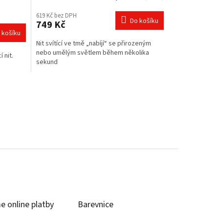
hodnocení
619 Kč bez DPH
produktu
Do košíku
749 Kč
je
 košíku
5,0
Nit svítící ve tmě „nabíjí“ se přirozeným
z
nebo umělým světlem během několika
5
 nit.
sekund
hvězdiček.
e online platby
Barevnice