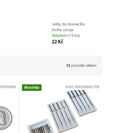
láknem
Jehly do domácího
šicího stroje
Skladem
(>5 ks)
22 Kč
33
položek celkem
70030000
Kód:
086200082705
Novinka