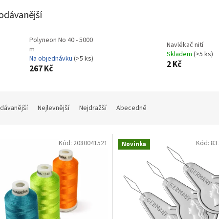
v
odávanější
Polyneon No 40 - 5000
Navlékač nití
m
Skladem
(>5 ks)
Na objednávku
(>5 ks)
2 Kč
267 Kč
dávanější
Nejlevnější
Nejdražší
Abecedně
Kód:
2080041521
Kód:
83
Novinka