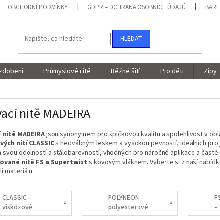
OBCHODNÍ PODMÍNKY
GDPR – OCHRANA OSOBNÍCH ÚDAJŮ
BARE
HLEDAT
 zdobení
Průmyslové nitě
Běžné šití
Pro děti
Zipy
vací nitě MADEIRA
í nitě MADEIRA
jsou synonymem pro špičkovou kvalitu a spolehlivost v oblas
vých nití CLASSIC
s hedvábným leskem a vysokou pevností, ideálních pro 
svou odolností a stálobarevností, vhodných pro náročné aplikace a časté pra
ované nitě FS a Supertwist
s kovovým vláknem. Vyberte si z naší nabídky
i materiálu.
CLASSIC –
POLYNEON –
F
viskózové
polyesterové
– 
vyšívací nitě
vyšívací nitě
n