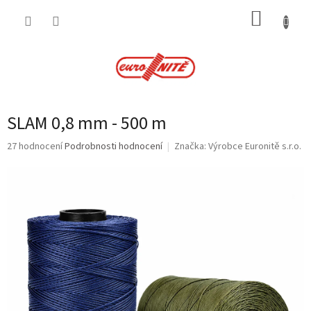
Přejít
NÁKUP
na
obsah
KOŠÍK
SLAM 0,8 mm - 500 m
Průměrné
27 hodnocení
Podrobnosti hodnocení
Značka:
Výrobce Euronitě s.r.o.
hodnocení
produktu
je
3,6
z
5
hvězdiček.