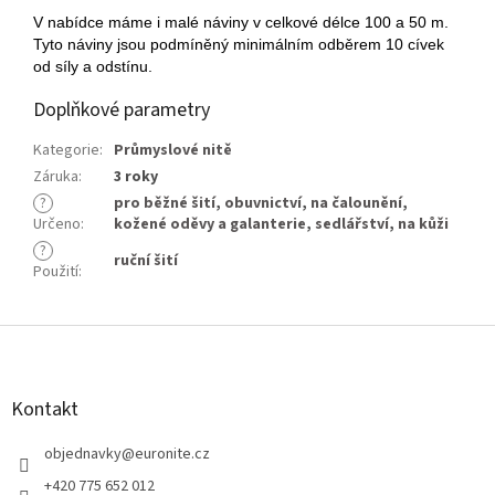
V nabídce máme i malé náviny v celkové délce 100 a 50 m.
Tyto náviny jsou podmíněný minimálním odběrem 10 cívek
od síly a odstínu.
Doplňkové parametry
Kategorie
:
Průmyslové nitě
Záruka
:
3 roky
?
pro běžné šití
,
obuvnictví
,
na čalounění
,
Určeno
:
kožené oděvy a galanterie
,
sedlářství
,
na kůži
?
ruční šití
Použití
:
Z
á
p
a
Kontakt
t
í
objednavky
@
euronite.cz
+420 775 652 012