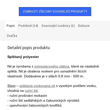
ZOBRAZIT VŠECHNY SOUVISEJÍCÍ PRODUKTY
Popis
Podobné (14)
Související soubory (1)
Diskuze
Značka
Detailní popis produktu
Splétaný polyester
Nit je vyrobena z
polyesterového vlákna
, které se následně
splétá. Nit je obalena voskem pro usnadnění šicích
vlastností. Dodáváme je v silách 0,8 mm - 500 m.
Slam
–
splétaná voskovaná nit
s vysokým podílem vosku,
vhodná na
ruční šití
.
- ruční prošívání mokasín
- ruční šití sedlářských a čalounických výrobků
- upevňování čalounických knoflíků