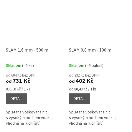
SLAM 1,6 mm - 500 m
SLAM 0,8 mm - 100 m
Skladem
(>5 ks)
Skladem
(>5 balení)
Průměrné
Průměrné
hodnocení
hodnocení
od 604 Kč bez DPH
od 332 Kč bez DPH
produktu
produktu
731 Kč
402 Kč
od
od
je
je
4,7
5,0
Měrná
Měrná
809,50 Kč / 1 ks
od 80,40 Kč / 1 ks
cena:
cena:
z
z
DETAIL
DETAIL
5
5
hvězdiček.
hvězdiček.
Splétaná voskovaná nit
Splétaná voskovaná nit
s vysokým podílem vosku,
s vysokým podílem vosku,
vhodná na ruční šití.
vhodná na ruční šití.