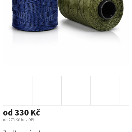
od
330 Kč
od
273 Kč
bez DPH
Měrná