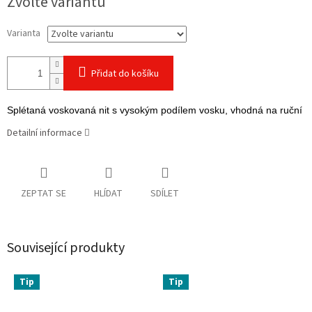
Zvolte variantu
cena:
Varianta
Přidat do košíku
Splétaná voskovaná nit s vysokým podílem vosku, vhodná na ruční šit
Detailní informace
ZEPTAT SE
HLÍDAT
SDÍLET
Související produkty
Tip
Tip