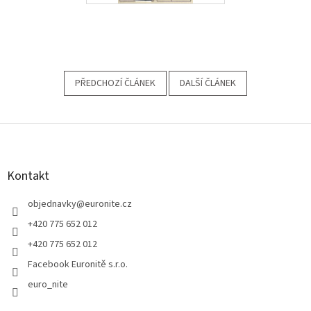
PŘEDCHOZÍ ČLÁNEK
DALŠÍ ČLÁNEK
Z
á
p
a
Kontakt
t
í
objednavky
@
euronite.cz
+420 775 652 012
+420 775 652 012
Facebook Euronitě s.r.o.
euro_nite