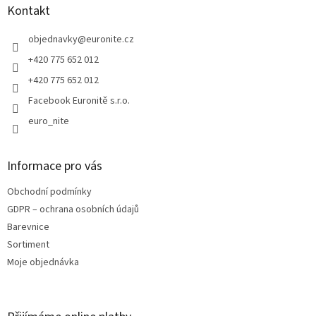
a
Kontakt
t
í
objednavky
@
euronite.cz
+420 775 652 012
+420 775 652 012
Facebook Euronitě s.r.o.
euro_nite
Informace pro vás
Obchodní podmínky
GDPR – ochrana osobních údajů
Barevnice
Sortiment
Moje objednávka