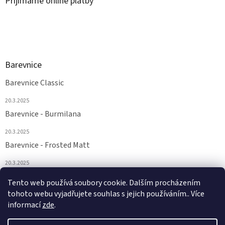
Přijímáme online platby
Barevnice
Barevnice Classic
20.3.2025
Barevnice - Burmilana
20.3.2025
Barevnice - Frosted Matt
20.3.2025
Barevnice - FS a Supertwist
Tento web používá soubory cookie. Dalším procházením
tohoto webu vyjadřujete souhlas s jejich používáním.. Více
20.3.2025
informací
zde
.