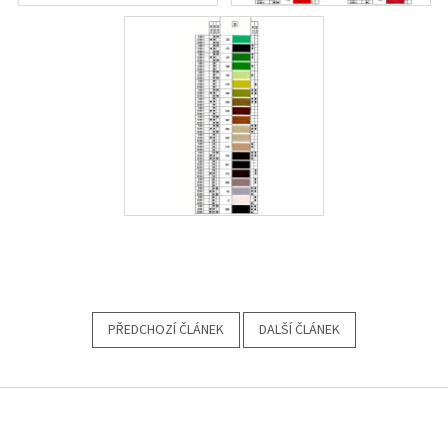
PŘEDCHOZÍ ČLÁNEK
DALŠÍ ČLÁNEK
Z
á
p