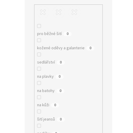
pro běžné šití
0
kožené oděvy a galanterie
0
sedlářství
0
na plavky
0
na batohy
0
na kůži
0
šití jeansů
0