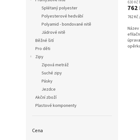
Průmyslové nitě
630 Kč
762 
Splétaný polyester
Polyesterové hedvábí
Měrná
762 Kč /
cena:
Polyamid - bondované nitě
Název 
Jádrové nitě
efilač
úprava
Běžné šití
opěrko
Pro děti
Zipy
Zipová metráž
Suché zipy
Pásky
Jezdce
Akční zboží
Plastové komponenty
Cena