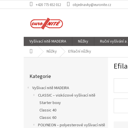
Přejít
+420 775 652 012
objednavky@euronite.cz
na
obsah
Vyšívací nitě MADEIRA
Nůžky
Ruční vyšívání a
Domů
Nůžky
Efilační nůžky
P
Efil
o
Přeskočit
s
Kategorie
kategorie
t
r
Vyšívací nitě MADEIRA
a
CLASSIC – viskózové vyšívací nitě
n
Starter boxy
n
í
Classic 40
p
Classic 60
a
Ř
POLYNEON – polyesterové vyšívací nitě