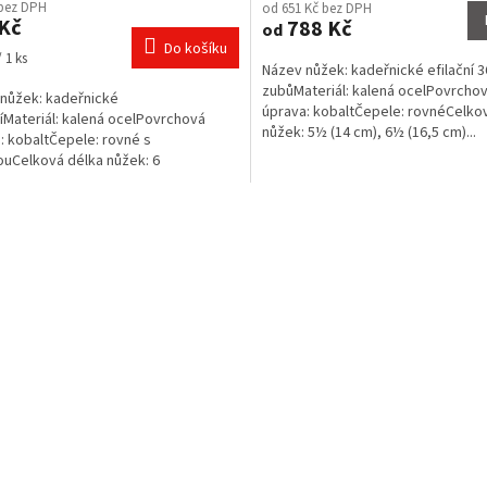
 bez DPH
od 651 Kč bez DPH
Kč
788 Kč
od
Do košíku
 1 ks
Název nůžek: kadeřnické efilační 3
zubůMateriál: kalená ocelPovrcho
nůžek: kadeřnické
úprava: kobaltČepele: rovnéCelko
níMateriál: kalená ocelPovrchová
nůžek: 5½ (14 cm), 6½ (16,5 cm)...
: kobaltČepele: rovné s
uCelková délka nůžek: 6
O
v
l
á
d
a
c
í
p
r
v
k
y
v