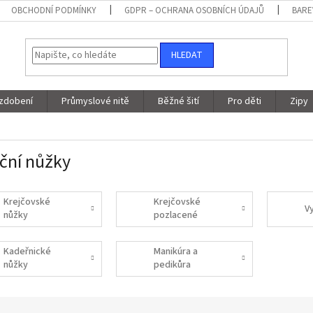
OBCHODNÍ PODMÍNKY
GDPR – OCHRANA OSOBNÍCH ÚDAJŮ
BARE
HLEDAT
 zdobení
Průmyslové nitě
Běžné šití
Pro děti
Zipy
ační nůžky
Krejčovské
Krejčovské
V
nůžky
pozlacené
nůžky
Kadeřnické
Manikúra a
nůžky
pedikůra