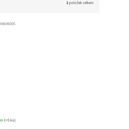
2
položek celkem
2680600S
em
(>5 ks)