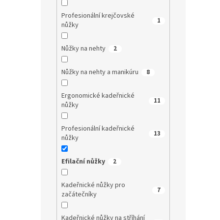
Profesionální krejčovské
1
nůžky
Nůžky na nehty
2
Nůžky na nehty a manikúru
8
Ergonomické kadeřnické
11
nůžky
Profesionální kadeřnické
13
nůžky
Efilační nůžky
2
Kadeřnické nůžky pro
7
začátečníky
Kadeřnické nůžky na stříhání