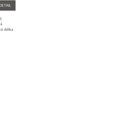
DETAIL
6
vá
vá délka