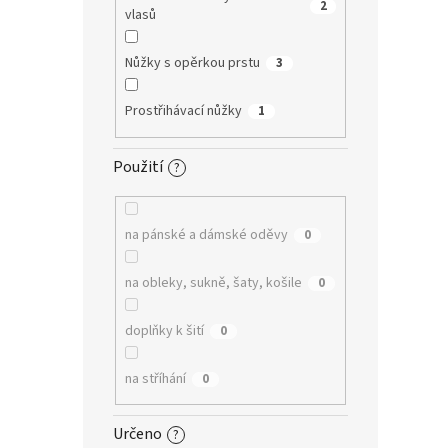
2
vlasů
Nůžky s opěrkou prstu
3
Prostřihávací nůžky
1
Použití
?
na pánské a dámské oděvy
0
na obleky, sukně, šaty, košile
0
doplňky k šití
0
na stříhání
0
Určeno
?