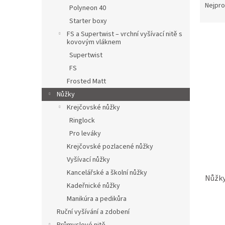
n
a
Nejpro
Polyneon 40
e
z
Starter boxy
l
e
FS a Supertwist – vrchní vyšívací nitě s
V
n
kovovým vláknem
ý
í
Supertwist
p
p
i
FS
r
s
o
Frosted Matt
p
d
Nůžky
r
u
Krejčovské nůžky
o
k
Ringlock
d
t
Pro leváky
u
ů
k
Krejčovské pozlacené nůžky
t
Vyšívací nůžky
ů
Kancelářské a školní nůžky
Nůžky
Kadeřnické nůžky
Manikúra a pedikůra
Ruční vyšívání a zdobení