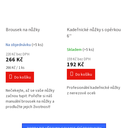
Brousek na nůžky
Kadeřnické nůžky s opěrkou
6''
Na objednávku
(>5 ks)
Průměrné
Skladem
(>5 ks)
hodnocení
220 Kč bez DPH
produktu
266 Kč
159 Kč bez DPH
je
192 Kč
3,0
Měrná
266 Kč / 1 ks
cena:
z
Do košíku
Do košíku
5
hvězdiček.
Profesionální kadeřnické nůžky
Nečekejte, až se vaše nůžky
z nerezové oceli
začnou tupit. Pořiďte si náš
manuální brousek na nůžky a
prodlužte jejich životnost!