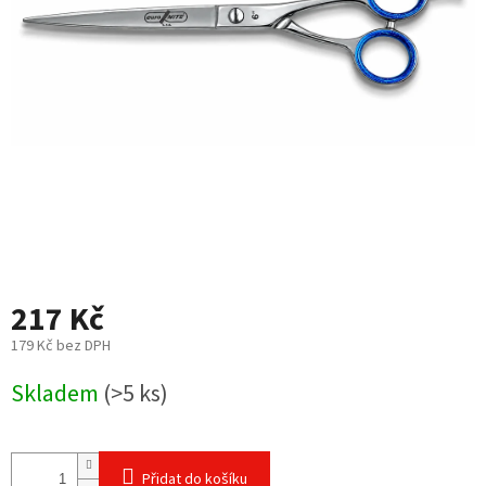
217 Kč
179 Kč bez DPH
Měrná
Skladem
(>5 ks)
cena:
Přidat do košíku