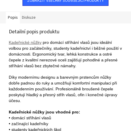
ZOBRAZIT VŠECHNY SOUVISEJÍCÍ PRODUKTY
Popis
Diskuze
Detailní popis produktu
Kadeřnické nůžky
pro domácí stříhání vlasů jsou ideální
volbou pro začátečníky, studenty kadeřnictví i běžné použití v
domácnosti. Ergonomický tvar, lehká konstrukce a ostré
čepele z kvalitní nerezové oceli zajišťují pohodlné a přesné
stříhání vlasů bez zbytečné námahy.
Díky modernímu designu a barevným prstencům nůžky
dobře padnou do ruky a umožňují komfortní manipulaci při
každodenním používání. Profesionálně broušené čepele
poskytují hladký a přesný střih vlasů, ofin i konečné úpravy
účesu.
Kadeřnické nůžky jsou vhodné pro:
• domácí stříhání vlasů
• začínající kadeřníky
• studenty kadeřnických škol