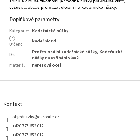
střihu a dlouhé životnosti je vhodné nůžky pravidelně čistit,
vysušit a občas promazat olejem na kadeřnické nůžky.
Doplňkové parametry
Kategorie
:
Kadeřnické nůžky
?
kadeřnictví
Určeno
:
Profesionální kadeřnické nůžky
,
Kadeřnické
Druh
:
nůžky na stříhání vlasů
materiál
:
nerezová ocel
Z
á
p
a
Kontakt
t
í
objednavky
@
euronite.cz
+420 775 652 012
+420 775 652 012