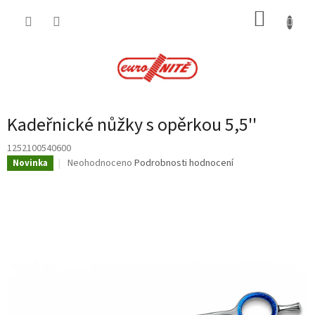
Přejít
NÁKUP
na
obsah
KOŠÍK
Kadeřnické nůžky s opěrkou 5,5''
1252100540600
Průměrné
Neohodnoceno
Podrobnosti hodnocení
Novinka
hodnocení
produktu
je
0,0
z
5
hvězdiček.