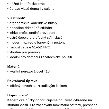
• běžné kadeřnické práce
• úpravu vlasů doma i v salonu
Vlastnosti:
• ergonomické kadeřnické nůžky
• pohodlné držení při stříhání
• lehké profesionální provedení
• ostré čepele pro přesný střih vlasů
• moderní vzhled s barevnými prstenci
• tvrdost čepele 51–52 HRC
• vhodné pro praváky
• ideální pro domácí i začátečnické použití
Materiál:
• kvalitní nerezová ocel 410
Povrchová úprava:
• leštěný povrch se zrcadlovým leskem
Doporučení:
Kadeřnické nůžky doporučujeme používat výhradně na
stříhání vlasů. Pro zachování maximální ostrosti, přesného