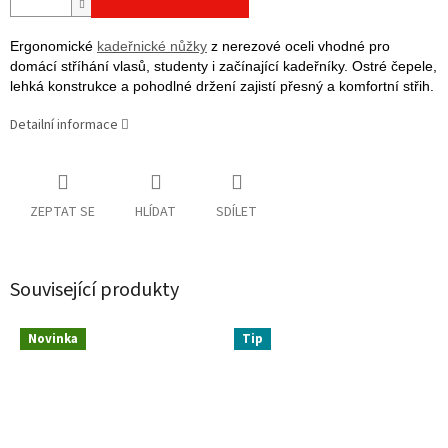
Ergonomické
kadeřnické nůžky
z nerezové oceli vhodné pro
domácí stříhání vlasů, studenty i začínající kadeřníky. Ostré čepele,
lehká konstrukce a pohodlné držení zajistí přesný a komfortní střih.
Detailní informace
ZEPTAT SE
HLÍDAT
SDÍLET
Související produkty
Novinka
Tip