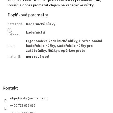
vysušit a občas promazat olejem na kadeřnické nůžky.
Doplňkové parametry
Kategorie
:
Kadeřnické nůžky
?
kadeřnictví
Určeno
:
Ergonomické kadeřnické nůžky
,
Profesionální
Druh
:
kadeřnické nůžky
,
Kadeřnické nůžky pro
začátečníky
,
Nůžky s opěrkou prstu
materiál
:
nerezová ocel
Z
á
p
a
Kontakt
t
í
objednavky
@
euronite.cz
+420 775 652 012
+420 775 652 012