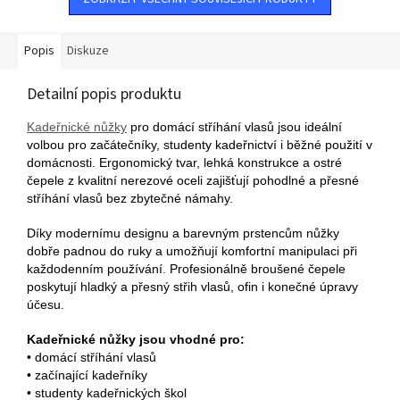
Popis
Diskuze
Detailní popis produktu
Kadeřnické nůžky
pro domácí stříhání vlasů jsou ideální
volbou pro začátečníky, studenty kadeřnictví i běžné použití v
domácnosti. Ergonomický tvar, lehká konstrukce a ostré
čepele z kvalitní nerezové oceli zajišťují pohodlné a přesné
stříhání vlasů bez zbytečné námahy.
Díky modernímu designu a barevným prstencům nůžky
dobře padnou do ruky a umožňují komfortní manipulaci při
každodenním používání. Profesionálně broušené čepele
poskytují hladký a přesný střih vlasů, ofin i konečné úpravy
účesu.
Kadeřnické nůžky jsou vhodné pro:
• domácí stříhání vlasů
• začínající kadeřníky
• studenty kadeřnických škol