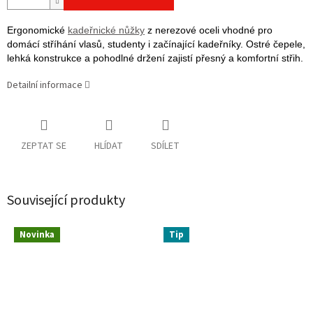
Ergonomické
kadeřnické nůžky
z nerezové oceli vhodné pro
domácí stříhání vlasů, studenty i začínající kadeřníky. Ostré čepele,
lehká konstrukce a pohodlné držení zajistí přesný a komfortní střih.
Detailní informace
ZEPTAT SE
HLÍDAT
SDÍLET
Související produkty
Novinka
Tip