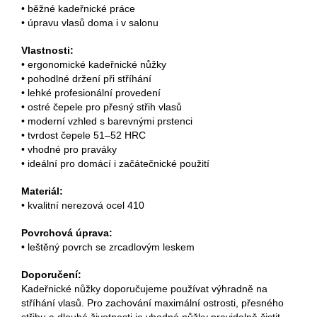
• běžné kadeřnické práce
• úpravu vlasů doma i v salonu
Vlastnosti:
• ergonomické kadeřnické nůžky
• pohodlné držení při stříhání
• lehké profesionální provedení
• ostré čepele pro přesný střih vlasů
• moderní vzhled s barevnými prstenci
• tvrdost čepele 51–52 HRC
• vhodné pro praváky
• ideální pro domácí i začátečnické použití
Materiál:
• kvalitní nerezová ocel 410
Povrchová úprava:
• leštěný povrch se zrcadlovým leskem
Doporučení:
Kadeřnické nůžky doporučujeme používat výhradně na
stříhání vlasů. Pro zachování maximální ostrosti, přesného
střihu a dlouhé životnosti je vhodné nůžky pravidelně čistit,