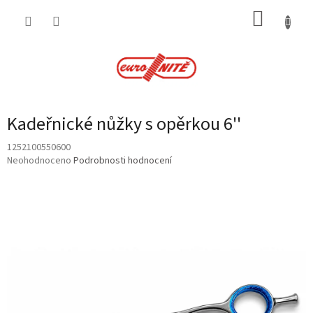
Přejít
NÁKUP
na
obsah
KOŠÍK
Kadeřnické nůžky s opěrkou 6''
1252100550600
Průměrné
Neohodnoceno
Podrobnosti hodnocení
hodnocení
produktu
je
0,0
z
5
hvězdiček.