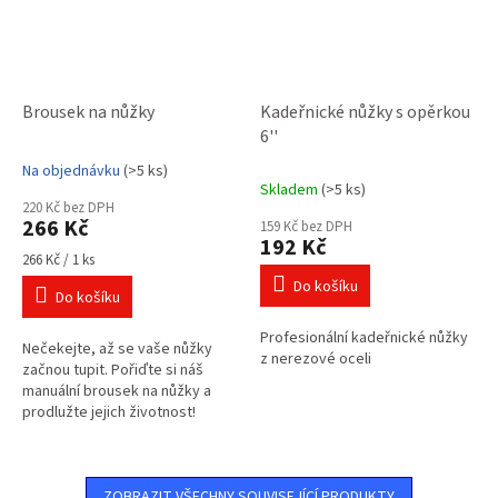
Brousek na nůžky
Kadeřnické nůžky s opěrkou
6''
Na objednávku
(>5 ks)
Průměrné
Skladem
(>5 ks)
hodnocení
220 Kč bez DPH
produktu
266 Kč
159 Kč bez DPH
je
192 Kč
3,0
Měrná
266 Kč / 1 ks
cena:
z
Do košíku
Do košíku
5
hvězdiček.
Profesionální kadeřnické nůžky
Nečekejte, až se vaše nůžky
z nerezové oceli
začnou tupit. Pořiďte si náš
manuální brousek na nůžky a
prodlužte jejich životnost!
ZOBRAZIT VŠECHNY SOUVISEJÍCÍ PRODUKTY