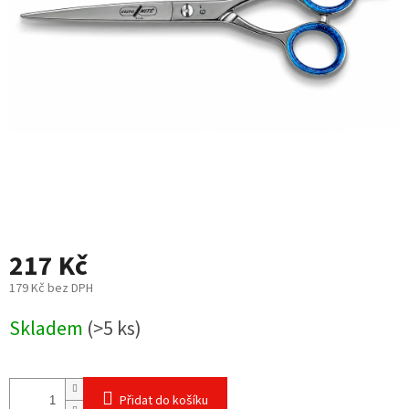
217 Kč
179 Kč bez DPH
Měrná
Skladem
(>5 ks)
cena:
Přidat do košíku