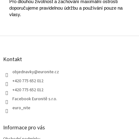
Pro dlouhou životnost a zachování maximální ostrosti
doporučujeme pravidelnou údržbu a používání pouze na
vlasy.
Z
á
p
a
Kontakt
t
í
objednavky
@
euronite.cz
+420 775 652 012
+420 775 652 012
Facebook Euronitě s.r.o.
euro_nite
Informace pro vás
Obchodní podmínky