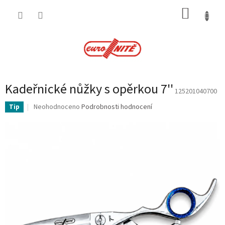
Přejít
NÁKUP
na
obsah
KOŠÍK
Kadeřnické nůžky s opěrkou 7''
125201040700
Průměrné
Neohodnoceno
Podrobnosti hodnocení
Tip
hodnocení
produktu
je
0,0
z
5
hvězdiček.