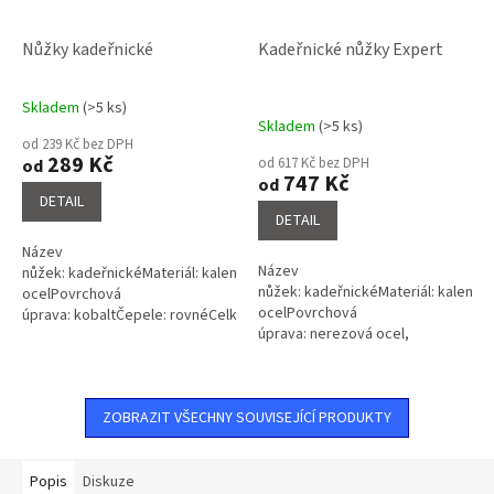
Nůžky kadeřnické
Kadeřnické nůžky Expert
Skladem
(>5 ks)
Průměrné
Skladem
(>5 ks)
hodnocení
od 239 Kč bez DPH
produktu
289 Kč
od 617 Kč bez DPH
od
je
747 Kč
od
3,8
DETAIL
z
DETAIL
5
Název
hvězdiček.
Název
nůžek: kadeřnickéMateriál: kalená
nůžek: kadeřnickéMateriál: kalená
ocelPovrchová
ocelPovrchová
úprava: kobaltČepele: rovnéCelková
úprava: nerezová ocel,
délka nůžek: 5½
chromovanáČepele: rovné s
opěrkou a pryžovou
výstelkouCelková délka...
ZOBRAZIT VŠECHNY SOUVISEJÍCÍ PRODUKTY
Popis
Diskuze