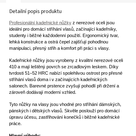
Detailní popis produktu
Profesionální kadeřnické nůžky
z nerezové oceli jsou
ideální pro domácí stříhání vlasů, začínající kadeřníky,
studenty i běžné každodenní použití. Ergonomický tvar,
lehká konstrukce a ostrá čepel zajišťují pohodlnou
manipulaci, přesný střih a komfort při práci s vlasy.
Kadeřnické nůžky jsou vyrobeny z kvalitní nerezové oceli
410 a mají leštěný povrch se zrcadlovým leskem. Díky
tvrdosti 51–52 HRC nabízí spolehlivou ostrost pro přesné
stříhání vlasů doma i v začínajících kadeřnických
salonech. Barevné prstence zvyšují pohodlí při držení a
zároveň dodávají moderní vzhled.
Tyto nůžky na vlasy jsou vhodné pro stříhání dámských,
pánských i dětských vlasů. Skvěle poslouží pro domácí
úpravu účesu, zastřihování konečků i běžné kadeřnické
práce.
Hlavní výhody: