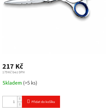
217 Kč
179 Kč bez DPH
Měrná
Skladem
(>5 ks)
cena:
Přidat do košíku