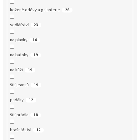
kožené oděvy a galanterie
26
sedlářství
23
na plavky
14
na batohy
19
na kůži
19
šití jeansů
19
padáky
12
šití prádla
18
brašnářství
12