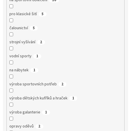
na sportovní oblečení
10
pro klasické šití
5
čalounictví
5
strojní vyšívání
2
vodní sporty
1
na nábytek
1
výroba sportovních potřeb
2
výroba dětských kufříků a hraček
1
výroba galanterie
1
opravy oděvů
2