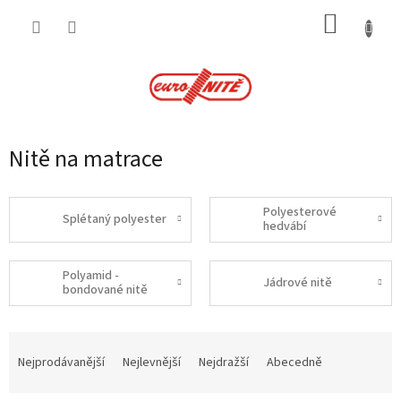
Přejít
NÁKUP
na
obsah
KOŠÍK
Nitě na matrace
Polyesterové
Splétaný polyester
hedvábí
Polyamid -
Jádrové nitě
bondované nitě
Ř
a
Nejprodávanější
Nejlevnější
Nejdražší
Abecedně
z
e