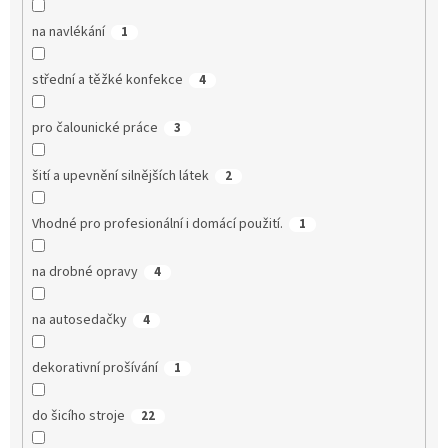
na navlékání
1
střední a těžké konfekce
4
pro čalounické práce
3
šití a upevnění silnějších látek
2
Vhodné pro profesionální i domácí použití.
1
na drobné opravy
4
na autosedačky
4
dekorativní prošívání
1
do šicího stroje
22