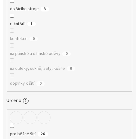
do šicího stroje
3
ruční šití
1
konfekce
0
na pánské a dámské oděvy
0
na obleky, sukně, šaty, košile
0
doplňky k šití
0
Určeno
?
pro běžné šití
26