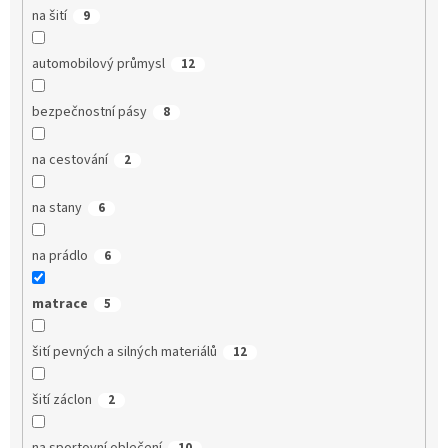
na šití
9
automobilový průmysl
12
bezpečnostní pásy
8
na cestování
2
na stany
6
na prádlo
6
matrace
5
šití pevných a silných materiálů
12
šití záclon
2