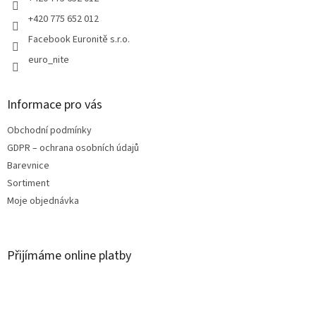
v
+420 775 652 012
k
y
Facebook Euronitě s.r.o.
v
euro_nite
ý
p
i
s
Informace pro vás
u
Obchodní podmínky
GDPR – ochrana osobních údajů
Barevnice
Sortiment
Moje objednávka
Přijímáme online platby