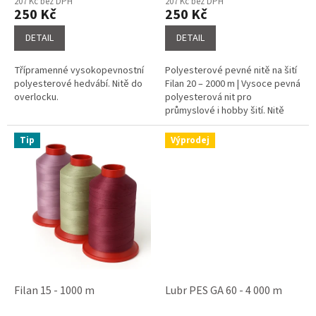
207 Kč bez DPH
207 Kč bez DPH
produktu
produktu
250 Kč
250 Kč
je
je
4,5
5,0
DETAIL
DETAIL
z
z
5
5
Třípramenné vysokopevnostní
Polyesterové pevné nitě na šití
hvězdiček.
hvězdiček.
polyesterové hedvábí. Nitě do
Filan 20 – 2000 m | Vysoce pevná
overlocku.
polyesterová nit pro
průmyslové i hobby šití. Nitě
vhodné do overlocku.
Tip
Výprodej
Filan 15 - 1000 m
Lubr PES GA 60 - 4 000 m