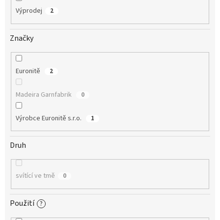
Výprodej
2
Značky
Euronitě
2
Madeira Garnfabrik
0
Výrobce Euronitě s.r.o.
1
Druh
svítící ve tmě
0
Použití
?