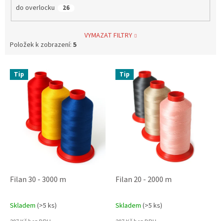
do overlocku
26
VYMAZAT FILTRY
Položek k zobrazení:
5
V
Tip
Tip
ý
p
i
s
p
r
o
d
u
k
Filan 30 - 3000 m
Filan 20 - 2000 m
t
ů
Skladem
(>5 ks)
Skladem
(>5 ks)
Průměrné
Průměrné
hodnocení
hodnocení