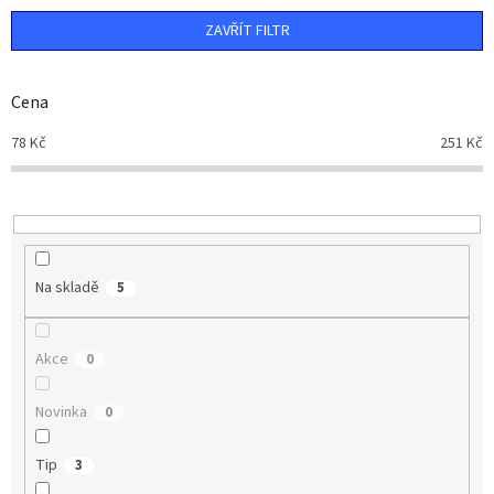
n
ZAVŘÍT FILTR
í
p
r
Cena
o
d
78
Kč
251
Kč
u
k
t
ů
Na skladě
5
Akce
0
Novinka
0
Tip
3