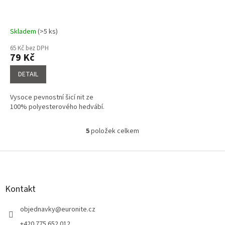
Skladem
(>5 ks)
65 Kč bez DPH
79 Kč
DETAIL
Vysoce pevnostní šicí nit ze
100% polyesterového hedvábí.
5
položek celkem
O
v
l
Z
á
á
d
p
a
a
Kontakt
c
t
í
í
objednavky
@
euronite.cz
p
r
+420 775 652 012