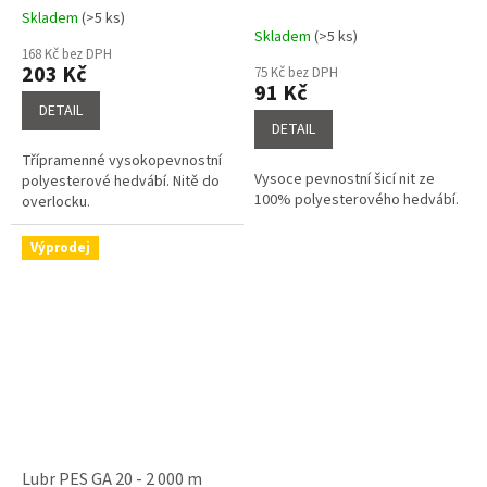
Skladem
(>5 ks)
Průměrné
Skladem
(>5 ks)
hodnocení
168 Kč bez DPH
produktu
203 Kč
75 Kč bez DPH
je
91 Kč
4,6
DETAIL
z
DETAIL
5
Třípramenné vysokopevnostní
hvězdiček.
Vysoce pevnostní šicí nit ze
polyesterové hedvábí. Nitě do
100% polyesterového hedvábí.
overlocku.
Výprodej
Lubr PES GA 20 - 2 000 m