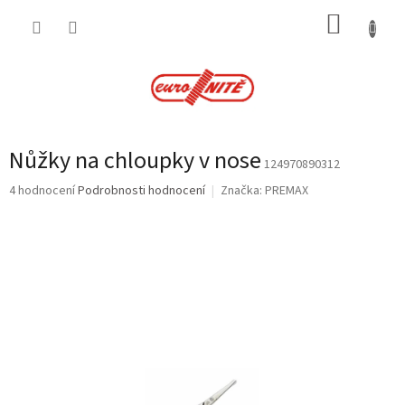
Přejít
NÁKUP
na
obsah
KOŠÍK
Nůžky na chloupky v nose
124970890312
Průměrné
4 hodnocení
Podrobnosti hodnocení
Značka:
PREMAX
hodnocení
produktu
je
4,3
z
5
hvězdiček.