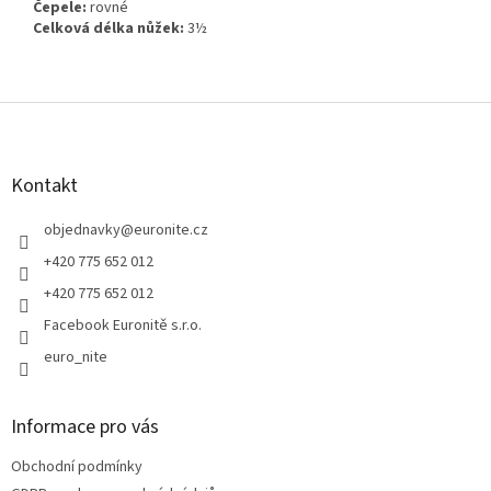
Čepele:
rovné
Celková délka nůžek:
3½
Z
á
p
a
Kontakt
t
í
objednavky
@
euronite.cz
+420 775 652 012
+420 775 652 012
Facebook Euronitě s.r.o.
euro_nite
Informace pro vás
Obchodní podmínky