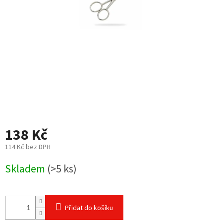
138 Kč
114 Kč bez DPH
Měrná
Skladem
(>5 ks)
cena:
Přidat do košíku