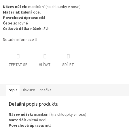
Název nůžek:
manikúrní (na chloupky v nose)
Materiál:
kalená ocel
Povrchová úprava:
nikl
Čepele:
rovné
Celková délka nůžek:
3½
Detailní informace
ZEPTAT SE
HLÍDAT
SDÍLET
Popis
Diskuze
Značka
Detailní popis produktu
Název nůžek:
manikúrní (na chloupky v nose)
Materiál:
kalená ocel
Povrchová úprava:
nikl