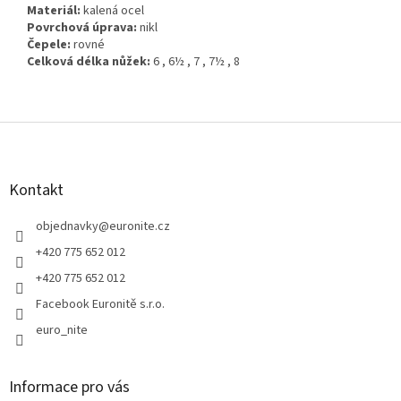
Materiál:
kalená ocel
Povrchová úprava:
nikl
Čepele:
rovné
Celková délka nůžek:
6 , 6½ , 7 , 7½ , 8
Z
á
p
a
Kontakt
t
í
objednavky
@
euronite.cz
+420 775 652 012
+420 775 652 012
Facebook Euronitě s.r.o.
euro_nite
Informace pro vás