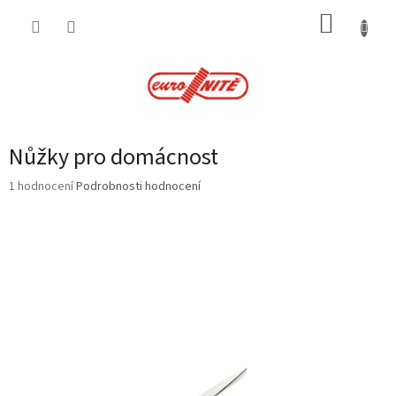
Přejít
NÁKUP
na
obsah
KOŠÍK
Nůžky pro domácnost
Průměrné
1 hodnocení
Podrobnosti hodnocení
hodnocení
produktu
je
5,0
z
5
hvězdiček.