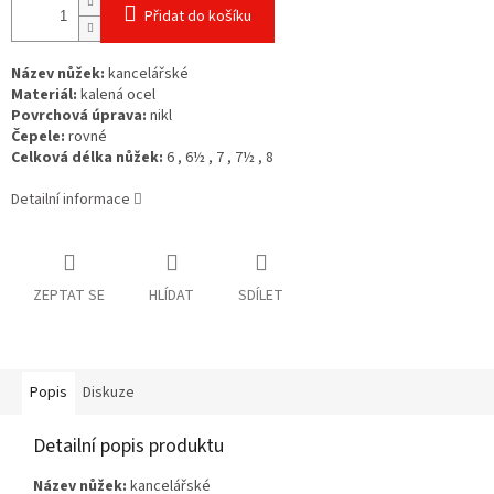
Přidat do košíku
Název nůžek:
kancelářské
Materiál:
kalená ocel
Povrchová úprava:
nikl
Čepele:
rovné
Celková délka nůžek:
6 , 6½ , 7 , 7½ , 8
Detailní informace
ZEPTAT SE
HLÍDAT
SDÍLET
Popis
Diskuze
Detailní popis produktu
Název nůžek:
kancelářské