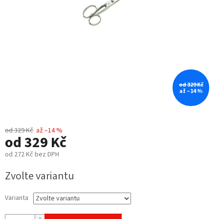
od 329 Kč
až –14 %
od 329 Kč
až –14 %
od
329 Kč
od
272 Kč
bez DPH
Měrná
Zvolte variantu
cena:
Varianta