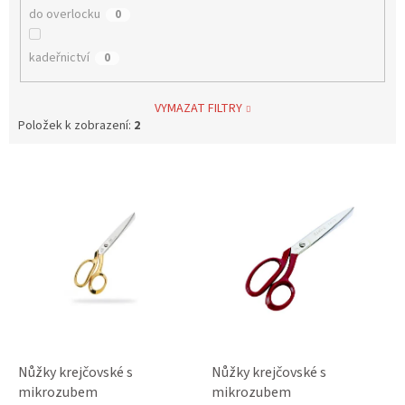
do overlocku
0
kadeřnictví
0
VYMAZAT FILTRY
Položek k zobrazení:
2
V
ý
p
i
s
p
r
o
d
u
k
Nůžky krejčovské s
Nůžky krejčovské s
t
mikrozubem
mikrozubem