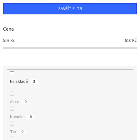
n
ZAVŘÍT FILTR
í
p
r
Cena
o
d
508
Kč
610
Kč
u
k
t
ů
Na skladě
2
Akce
0
Novinka
0
Tip
0