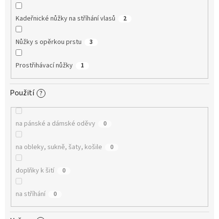
Kadeřnické nůžky na stříhání vlasů
2
Nůžky s opěrkou prstu
3
Prostřihávací nůžky
1
Použití
?
na pánské a dámské oděvy
0
na obleky, sukně, šaty, košile
0
doplňky k šití
0
na stříhání
0