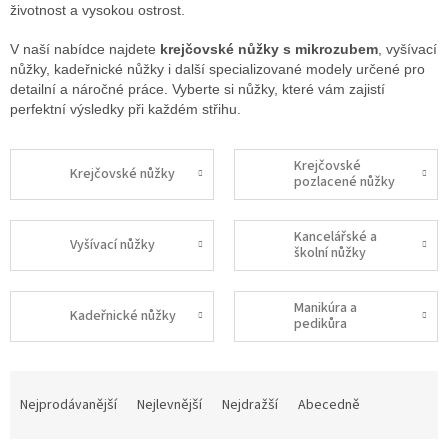
životnost a vysokou ostrost.
V naší nabídce najdete
krejčovské nůžky s mikrozubem
, vyšívací
nůžky, kadeřnické nůžky i další specializované modely určené pro
detailní a náročné práce. Vyberte si nůžky, které vám zajistí
perfektní výsledky při každém střihu.
Krejčovské
Krejčovské nůžky
pozlacené nůžky
Kancelářské a
Vyšívací nůžky
školní nůžky
Manikúra a
Kadeřnické nůžky
pedikůra
Ř
a
Nejprodávanější
Nejlevnější
Nejdražší
Abecedně
z
e