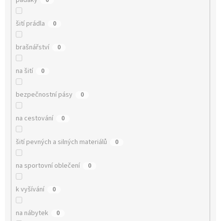
padáky
0
šití prádla
0
brašnářství
0
na šití
0
bezpečnostní pásy
0
na cestování
0
šití pevných a silných materiálů
0
na sportovní oblečení
0
k vyšívání
0
na nábytek
0