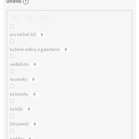
Určeno
?
pro běžné šití
0
kožené oděvy a galanterie
0
sedlářství
0
na plavky
0
na batohy
0
na kůži
0
šití jeansů
0