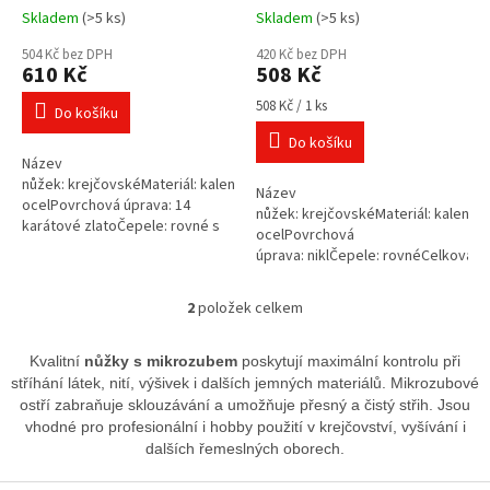
ů
Skladem
(>5 ks)
Skladem
(>5 ks)
Průměrné
Průměrné
hodnocení
hodnocení
504 Kč bez DPH
420 Kč bez DPH
produktu
produktu
610 Kč
508 Kč
je
je
4,5
3,3
Měrná
508 Kč / 1 ks
Do košíku
cena:
z
z
Do košíku
5
5
Název
hvězdiček.
hvězdiček.
nůžek: krejčovskéMateriál: kalená
Název
ocelPovrchová úprava: 14
nůžek: krejčovskéMateriál: kalená
karátové zlatoČepele: rovné s
ocelPovrchová
mikrozubemCelková délka
úprava: niklČepele: rovnéCelková
nůžek: 8
délka nůžek: 8
2
položek celkem
O
v
l
Kvalitní
nůžky s mikrozubem
poskytují maximální kontrolu při
á
stříhání látek, nití, výšivek i dalších jemných materiálů. Mikrozubové
d
ostří zabraňuje sklouzávání a umožňuje přesný a čistý střih. Jsou
a
vhodné pro profesionální i hobby použití v krejčovství, vyšívání i
c
dalších řemeslných oborech.
í
p