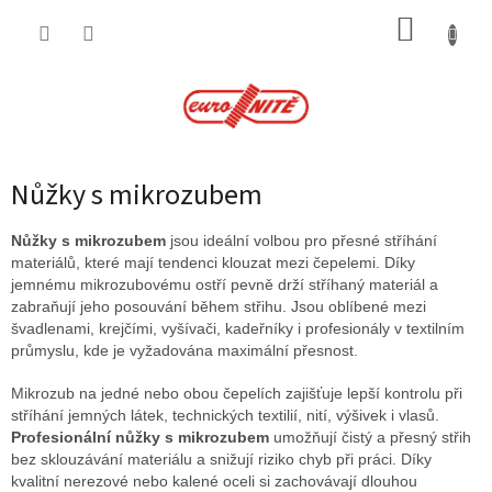
Přejít
NÁKUP
na
obsah
KOŠÍK
Nůžky s mikrozubem
Nůžky s mikrozubem
jsou ideální volbou pro přesné stříhání
materiálů, které mají tendenci klouzat mezi čepelemi. Díky
jemnému mikrozubovému ostří pevně drží stříhaný materiál a
zabraňují jeho posouvání během střihu. Jsou oblíbené mezi
švadlenami, krejčími, vyšívači, kadeřníky i profesionály v textilním
průmyslu, kde je vyžadována maximální přesnost.
Mikrozub na jedné nebo obou čepelích zajišťuje lepší kontrolu při
stříhání jemných látek, technických textilií, nití, výšivek i vlasů.
Profesionální nůžky s mikrozubem
umožňují čistý a přesný střih
bez sklouzávání materiálu a snižují riziko chyb při práci. Díky
kvalitní nerezové nebo kalené oceli si zachovávají dlouhou