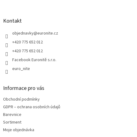
Z
r
á
v
p
k
a
Kontakt
y
t
v
ý
í
objednavky
@
euronite.cz
p
+420 775 652 012
i
s
+420 775 652 012
u
Facebook Euronitě s.r.o.
euro_nite
Informace pro vás
Obchodní podmínky
GDPR – ochrana osobních údajů
Barevnice
Sortiment
Moje objednávka