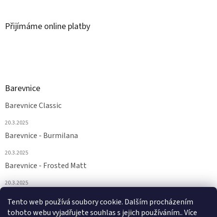
Přijímáme online platby
Barevnice
Barevnice Classic
20.3.2025
Barevnice - Burmilana
20.3.2025
Barevnice - Frosted Matt
20.3.2025
Barevnice - FS a Supertwist
Tento web používá soubory cookie. Dalším procházením
tohoto webu vyjadřujete souhlas s jejich používáním.. Více
20.3.2025