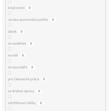
krejčovství
0
výroba sportovních potřeb
0
dárek
0
na navlékání
0
na nitě
0
do kanceláře
0
pro čalounické práce
0
na drobné opravy
0
odstřihovací nůžky
0