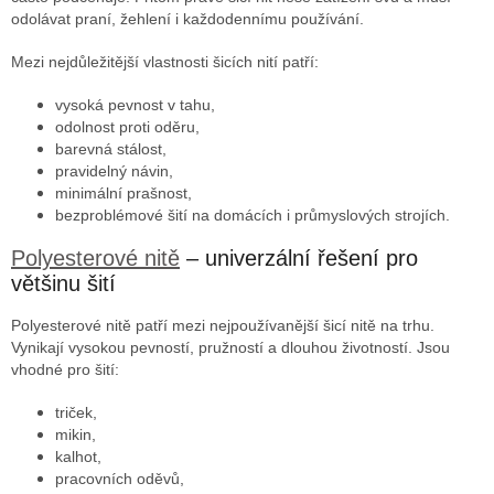
odolávat praní, žehlení i každodennímu používání.
Mezi nejdůležitější vlastnosti šicích nití patří:
vysoká pevnost v tahu,
odolnost proti oděru,
barevná stálost,
pravidelný návin,
minimální prašnost,
bezproblémové šití na domácích i průmyslových strojích.
Polyesterové nitě
– univerzální řešení pro
většinu šití
Polyesterové nitě patří mezi nejpoužívanější šicí nitě na trhu.
Vynikají vysokou pevností, pružností a dlouhou životností. Jsou
vhodné pro šití:
triček,
mikin,
kalhot,
pracovních oděvů,