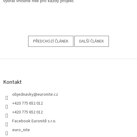
vybrat vhodné nitě pro každý projekt.
PŘEDCHOZÍ ČLÁNEK
DALŠÍ ČLÁNEK
Z
á
p
a
Kontakt
t
í
objednavky
@
euronite.cz
+420 775 652 012
+420 775 652 012
Facebook Euronitě s.r.o.
euro_nite