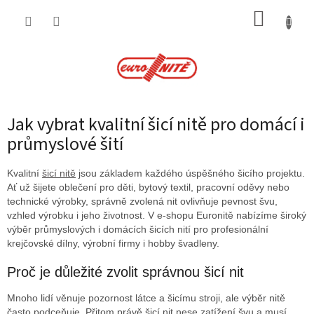
Přejít
NÁKUP
na
obsah
KOŠÍK
Jak vybrat kvalitní šicí nitě pro domácí i
průmyslové šití
Kvalitní
šicí nitě
jsou základem každého úspěšného šicího projektu.
Ať už šijete oblečení pro děti, bytový textil, pracovní oděvy nebo
technické výrobky, správně zvolená nit ovlivňuje pevnost švu,
vzhled výrobku i jeho životnost. V e-shopu Euronitě nabízíme široký
výběr průmyslových i domácích šicích nití pro profesionální
krejčovské dílny, výrobní firmy i hobby švadleny.
Proč je důležité zvolit správnou šicí nit
Mnoho lidí věnuje pozornost látce a šicímu stroji, ale výběr nitě
často podceňuje. Přitom právě šicí nit nese zatížení švu a musí