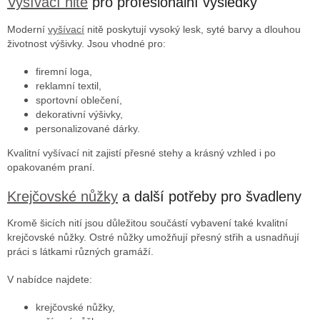
Vyšívací nitě
pro profesionální výsledky
Moderní
vyšívací
nitě poskytují vysoký lesk, syté barvy a dlouhou
životnost výšivky. Jsou vhodné pro:
firemní loga,
reklamní textil,
sportovní oblečení,
dekorativní výšivky,
personalizované dárky.
Kvalitní vyšívací nit zajistí přesné stehy a krásný vzhled i po
opakovaném praní.
Krejčovské nůžky
a další potřeby pro švadleny
Kromě šicích nití jsou důležitou součástí vybavení také kvalitní
krejčovské nůžky. Ostré nůžky umožňují přesný střih a usnadňují
práci s látkami různých gramáží.
V nabídce najdete:
krejčovské nůžky,