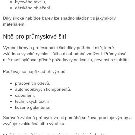
bytového textilu,
dětského oblečení.
Díky široké nabídce barev lze snadno sladit nit s jakýmkoliv
materiálem.
Nitě pro průmyslové šití
Výrobní firmy a profesionální šicí dílny potřebují nitě, které
zvládnou vysoké rychlosti šití a dlouhodobé zatížení. Průmyslové
nitě musí splňovat přísné požadavky na kvalitu, pevnost a stabilitu.
Používají se například při výrobě:
pracovních oděvů,
automobilových komponentů,
čalounění,
technických textilií,
kožené galanterie.
Správně zvolená průmyslová nit pomáhá snižovat prostoje výroby a
zvyšuje kvalitu finálního výrobku.