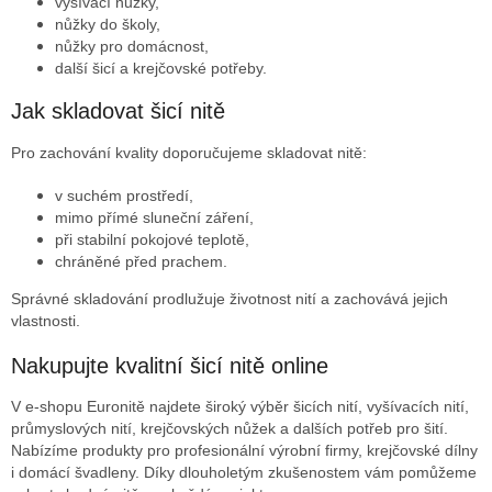
vyšívací nůžky,
nůžky do školy,
nůžky pro domácnost,
další šicí a krejčovské potřeby.
Jak skladovat šicí nitě
Pro zachování kvality doporučujeme skladovat nitě:
v suchém prostředí,
mimo přímé sluneční záření,
při stabilní pokojové teplotě,
chráněné před prachem.
Správné skladování prodlužuje životnost nití a zachovává jejich
vlastnosti.
Nakupujte kvalitní šicí nitě online
V e-shopu Euronitě najdete široký výběr šicích nití, vyšívacích nití,
průmyslových nití, krejčovských nůžek a dalších potřeb pro šití.
Nabízíme produkty pro profesionální výrobní firmy, krejčovské dílny
i domácí švadleny. Díky dlouholetým zkušenostem vám pomůžeme