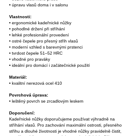
• úpravu vlasů doma i v salonu
Vlastnosti:
• ergonomické kadeřnické nůžky
• pohodlné držení při stříhání
• lehké profesionální provedení
• ostré čepele pro přesný střih vlasů
• moderní vzhled s barevnými prstenci
• tvrdost čepele 51–52 HRC
• vhodné pro praváky
• ideální pro domácí i začátečnické použití
Materiál:
• kvalitní nerezová ocel 410
Povrchová úprava:
• leštěný povrch se zrcadlovým leskem
Doporučení:
Kadeřnické nůžky doporučujeme používat výhradně na
stříhání vlasů. Pro zachování maximální ostrosti, přesného
střihu a dlouhé životnosti je vhodné nůžky pravidelně čistit,