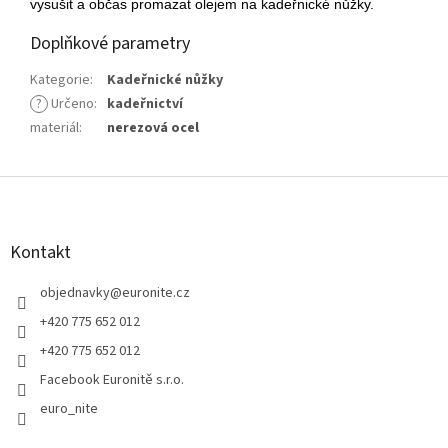
vysušit a občas promazat olejem na kadeřnické nůžky.
Doplňkové parametry
Kategorie
:
Kadeřnické nůžky
?
Určeno
:
kadeřnictví
materiál
:
nerezová ocel
Z
á
p
a
Kontakt
t
í
objednavky
@
euronite.cz
+420 775 652 012
+420 775 652 012
Facebook Euronitě s.r.o.
euro_nite