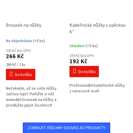
Brousek na nůžky
Kadeřnické nůžky s opěrkou
6''
Na objednávku
(>5 ks)
Průměrné
Skladem
(>5 ks)
hodnocení
220 Kč bez DPH
produktu
266 Kč
159 Kč bez DPH
je
192 Kč
3,0
Měrná
266 Kč / 1 ks
cena:
z
Do košíku
Do košíku
5
hvězdiček.
Profesionální kadeřnické nůžky
Nečekejte, až se vaše nůžky
z nerezové oceli
začnou tupit. Pořiďte si náš
manuální brousek na nůžky a
prodlužte jejich životnost!
ZOBRAZIT VŠECHNY SOUVISEJÍCÍ PRODUKTY