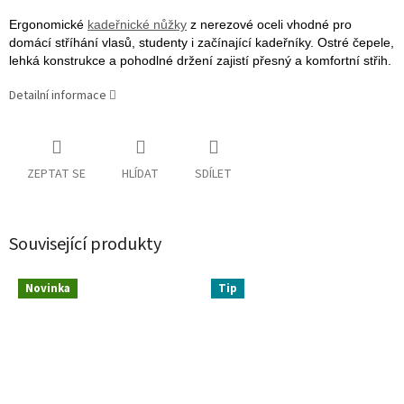
Ergonomické
kadeřnické nůžky
z nerezové oceli vhodné pro
domácí stříhání vlasů, studenty i začínající kadeřníky. Ostré čepele,
lehká konstrukce a pohodlné držení zajistí přesný a komfortní střih.
Detailní informace
ZEPTAT SE
HLÍDAT
SDÍLET
Související produkty
Novinka
Tip