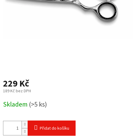
229 Kč
189 Kč bez DPH
Měrná
Skladem
(>5 ks)
cena:
Přidat do košíku