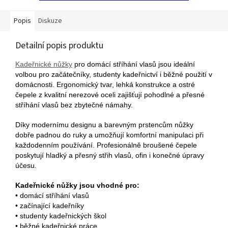
Popis
Diskuze
Detailní popis produktu
Kadeřnické nůžky
pro domácí stříhání vlasů jsou ideální
volbou pro začátečníky, studenty kadeřnictví i běžné použití v
domácnosti. Ergonomický tvar, lehká konstrukce a ostré
čepele z kvalitní nerezové oceli zajišťují pohodlné a přesné
stříhání vlasů bez zbytečné námahy.
Díky modernímu designu a barevným prstencům nůžky
dobře padnou do ruky a umožňují komfortní manipulaci při
každodenním používání. Profesionálně broušené čepele
poskytují hladký a přesný střih vlasů, ofin i konečné úpravy
účesu.
Kadeřnické nůžky jsou vhodné pro:
• domácí stříhání vlasů
• začínající kadeřníky
• studenty kadeřnických škol
• běžné kadeřnické práce