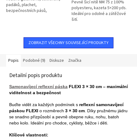
Pevné šicí nitě NM 75 z 100%
padáků, plachet,
polyesteru, kazeta 5×200 yds.
bezpečnostních pásů,
Ideální pro odolné a zátěžové
velkoobjemových vaků, člunů,
šití.
nafukovacích balonů.
ZOBRAZIT VŠECHNY SOUVISEJÍCÍ PRODUKTY
Popis
Podobné (9)
Diskuze
Značka
Detailní popis produktu
Samonavíjecí reflexní páska
FLEXI 3 × 30 cm – maximální
viditelnost a bezpečnost
Buďte vidět za každých podmínek s
reflexní samonavíjecí
páskou FLEXI
o rozměrech
3 × 30 cm
. Díky pružnému jádru
se snadno přizpůsobí a pevně obepne ruku, nohu, batoh
nebo kolo. Ideální pro chodce, cyklisty, běžce i děti.
Klíčové vlastnosti: