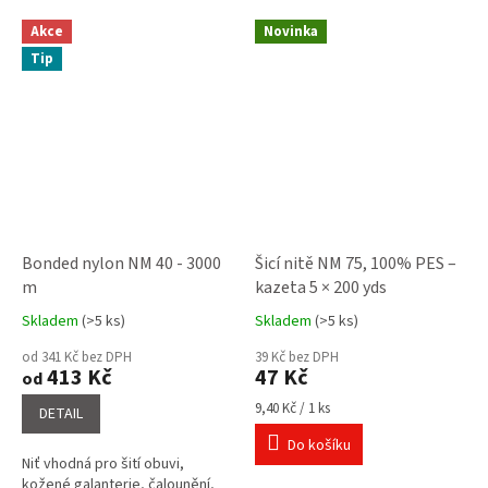
Akce
Novinka
Tip
Bonded nylon NM 40 - 3000
Šicí nitě NM 75, 100% PES –
m
kazeta 5 × 200 yds
Skladem
(>5 ks)
Skladem
(>5 ks)
Průměrné
Průměrné
hodnocení
hodnocení
od 341 Kč bez DPH
39 Kč bez DPH
produktu
produktu
413 Kč
47 Kč
od
je
je
4,7
5,0
Měrná
9,40 Kč / 1 ks
DETAIL
cena:
z
z
Do košíku
5
5
Niť vhodná pro šití obuvi,
hvězdiček.
hvězdiček.
kožené galanterie, čalounění,