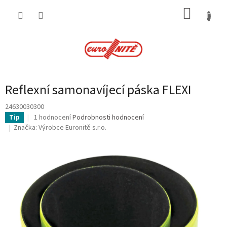
Přejít
NÁKUP
na
obsah
KOŠÍK
Reflexní samonavíjecí páska FLEXI
24630030300
Průměrné
1 hodnocení
Podrobnosti hodnocení
Tip
hodnocení
Značka:
Výrobce Euronitě s.r.o.
produktu
je
5,0
z
5
hvězdiček.