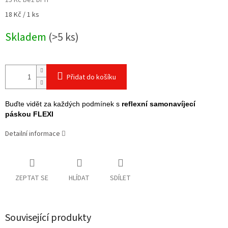
15 Kč bez DPH
Měrná
18 Kč / 1 ks
cena:
Skladem
(>5 ks)
Přidat do košíku
Buďte vidět za každých podmínek s
reflexní samonavíjecí
páskou FLEXI
Detailní informace
ZEPTAT SE
HLÍDAT
SDÍLET
Související produkty