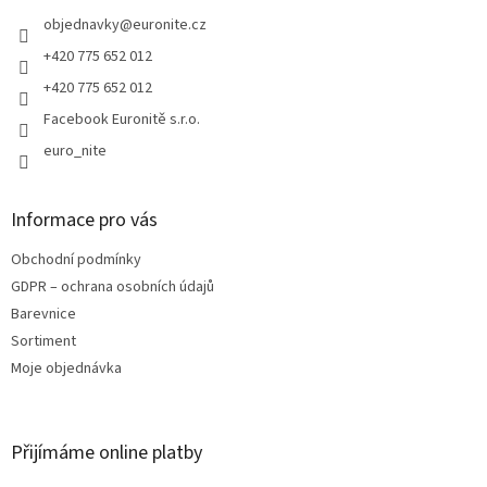
t
í
objednavky
@
euronite.cz
+420 775 652 012
+420 775 652 012
Facebook Euronitě s.r.o.
euro_nite
Informace pro vás
Obchodní podmínky
GDPR – ochrana osobních údajů
Barevnice
Sortiment
Moje objednávka
Přijímáme online platby