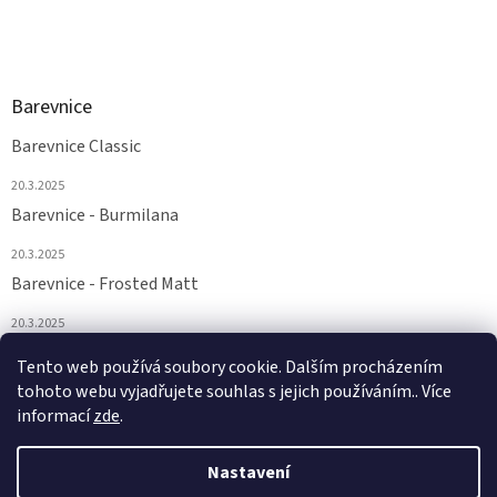
Barevnice
Barevnice Classic
20.3.2025
Barevnice - Burmilana
20.3.2025
Barevnice - Frosted Matt
20.3.2025
Barevnice - FS a Supertwist
Tento web používá soubory cookie. Dalším procházením
tohoto webu vyjadřujete souhlas s jejich používáním.. Více
20.3.2025
informací
zde
.
Nastavení
Vytvořil Shoptet