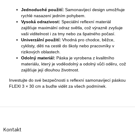
Jednoduché použití:
Samonavíjecí design umožňuje
rychlé nasazení jedním pohybem.
Vysoká odrazivost:
Speciální reflexní materiál
zajišťuje maximální odraz světla, což výrazně zvyšuje
vaši viditelnost i za tmy nebo za špatného počasí.
Univerzální použití:
Vhodná pro chodce, běžce,
cyklisty, děti na cestě do školy nebo pracovníky v
rizikových oblastech.
Odolný materiál:
Páska je vyrobena z kvalitního
materiálu, který je voděodolný a odolný vůči oděru, což
zajišťuje její dlouhou životnost.
Investujte do své bezpečnosti s reflexní samonavíjecí páskou
FLEXI 3 × 30 cm a buďte vidět za všech podmínek.
Z
á
p
a
Kontakt