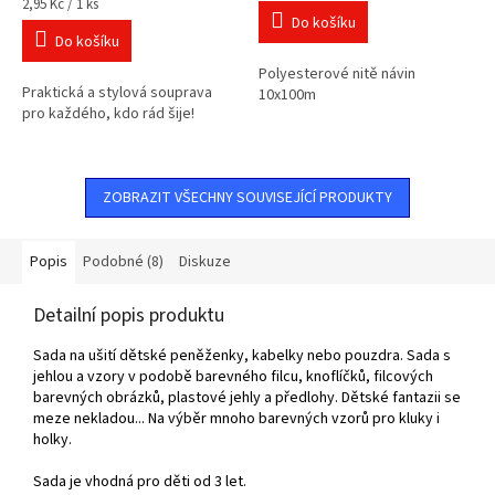
Měrná
cena:
z
2,95 Kč / 1 ks
cena:
Do košíku
5
Do košíku
hvězdiček.
Polyesterové nitě návin
Praktická a stylová souprava
10x100m
pro každého, kdo rád šije!
ZOBRAZIT VŠECHNY SOUVISEJÍCÍ PRODUKTY
Popis
Podobné (8)
Diskuze
Detailní popis produktu
Sada na ušití dětské peněženky, kabelky nebo pouzdra. Sada
s
jehlou a vzory v podobě barevného filcu, knoflíčků, filcových
barevných obrázků, plastové jehly a předlohy. Dětské fantazii se
meze nekladou... Na výběr mnoho barevných vzorů pro kluky i
holky.
Sada je vhodná pro děti od 3 let.