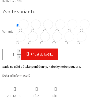
84 Kč bez DPH
Měrná
Zvolte variantu
cena:
Varianta
Přidat do košíku
Sada na ušití dětské peněženky, kabelky nebo pouzdra.
Detailní informace
ZEPTAT SE
HLÍDAT
SDÍLET