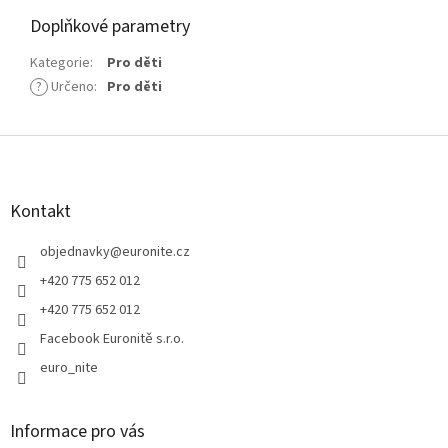
Doplňkové parametry
Kategorie
:
Pro děti
?
Určeno
:
Pro děti
Z
á
p
a
Kontakt
t
í
objednavky
@
euronite.cz
+420 775 652 012
+420 775 652 012
Facebook Euronitě s.r.o.
euro_nite
Informace pro vás