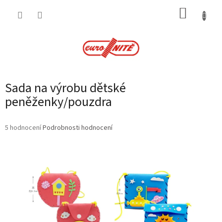
Přejít
NÁKUP
na
obsah
KOŠÍK
Sada na výrobu dětské
peněženky/pouzdra
Průměrné
5 hodnocení
Podrobnosti hodnocení
hodnocení
produktu
je
3,0
z
5
hvězdiček.