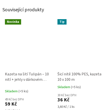
Související produkty
Novinka
Tip
Kazeta na šití Tulipán – 10
Šicí nitě 100% PES, kazeta
nití + jehly v dárkovém
10 x 100 m
balení
Skladem
(>5 ks)
Průměrné
Skladem
(>5 ks)
hodnocení
30 Kč bez DPH
produktu
36 Kč
49 Kč bez DPH
je
59 Kč
5,0
Měrná
3,60 Kč / 1 ks