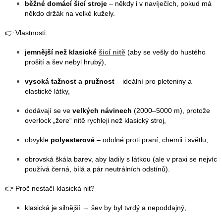
běžné domácí šicí stroje
– někdy i v navíječích, pokud má
někdo držák na velké kužely.
👉 Vlastnosti:
jemnější než klasické
šicí nitě
(aby se vešly do hustého
prošití a šev nebyl hrubý),
vysoká tažnost a pružnost
– ideální pro pleteniny a
elastické látky,
dodávají se ve
velkých návinech
(2000–5000 m), protože
overlock „žere“ nitě rychleji než klasický stroj,
obvykle
polyesterové
– odolné proti praní, chemii i světlu,
obrovská škála barev, aby ladily s látkou (ale v praxi se nejvíc
používá černá, bílá a pár neutrálních odstínů).
👉 Proč nestačí klasická nit?
klasická je silnější → šev by byl tvrdý a nepoddajný,