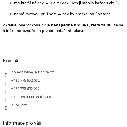
má kratší náviny → u overlocku bys ji měnila každou chvíli,
nemá takovou pružnost → šev by praskal na úpletech.
Zkrátka: overlocková nit je
nenápadná hrdinka
, která zajistí, že se
ti tričko nerozpáře po prvním natažení rukávu.
Z
á
p
a
Kontakt
t
í
objednavky
@
euronite.cz
+420 775 652 012
+420 775 652 012
Facebook Euronitě s.r.o.
euro_nite
Informace pro vás