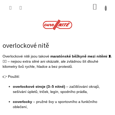
Přejít
NÁKUP
na
obsah
KOŠÍK
overlockové nitě
Overlockové nitě jsou takové
maratónské běžkyně mezi nitěmi
🧵
🏃‍♀️ – nejsou extra silné ani okázalé, ale zvládnou šít dlouhé
kilometry švů rychle, hladce a bez protestů.
👉 Použití:
overlockové stroje (3–5 nitné)
– začišťování okrajů,
sešívání úpletů, triček, legín, spodního prádla,
coverlocky
– pružné švy u sportovního a funkčního
oblečení,