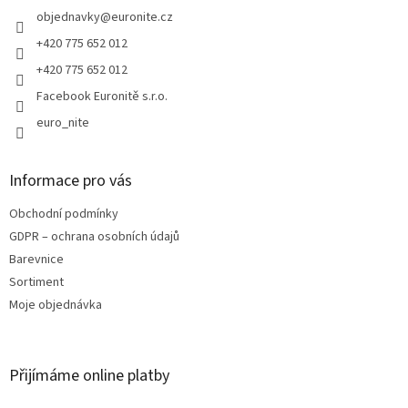
t
í
objednavky
@
euronite.cz
+420 775 652 012
+420 775 652 012
Facebook Euronitě s.r.o.
euro_nite
Informace pro vás
Obchodní podmínky
GDPR – ochrana osobních údajů
Barevnice
Sortiment
Moje objednávka
Přijímáme online platby