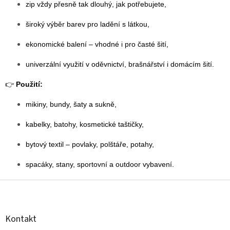
zip vždy přesně tak dlouhý, jak potřebujete,
široký výběr barev pro ladění s látkou,
ekonomické balení – vhodné i pro časté šití,
univerzální využití v oděvnictví, brašnářství i domácím šití.
👉
Použití:
mikiny, bundy, šaty a sukně,
kabelky, batohy, kosmetické taštičky,
bytový textil – povlaky, polštáře, potahy,
spacáky, stany, sportovní a outdoor vybavení.
Z
á
p
a
Kontakt