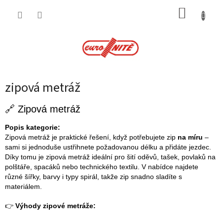
Přejít
NÁKUP
na
obsah
KOŠÍK
zipová metráž
🔗 Zipová metráž
Popis kategorie:
Zipová metráž je praktické řešení, když potřebujete zip
na míru
–
sami si jednoduše ustřihnete požadovanou délku a přidáte jezdec.
Díky tomu je zipová metráž ideální pro šití oděvů, tašek, povlaků na
polštáře, spacáků nebo technického textilu. V nabídce najdete
různé šířky, barvy i typy spirál, takže zip snadno sladíte s
materiálem.
👉
Výhody zipové metráže: