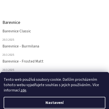
Barevnice
Barevnice Classic
20.3.2025
Barevnice - Burmilana
20.3.2025
Barevnice - Frosted Matt
20.3.2025
Barevnice - FS a Supertwist
Tento web používá soubory cookie. Dalším procházením
tohoto webu vyjadřujete souhlas s jejich používáním.. Více
20.3.2025
informací
zde
.
Nastavení
Vytvořil Shoptet