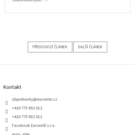
PŘEDCHOZÍ ČLÁNEK
DALŠÍ ČLÁNEK
Z
á
p
a
Kontakt
t
í
objednavky
@
euronite.cz
+420 775 652 012
+420 775 652 012
Facebook Euronitě s.r.o.
euro_nite