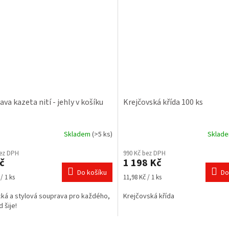
va kazeta nití - jehly v košíku
Krejčovská křída 100 ks
Skladem
(>5 ks)
Sklad
bez DPH
990 Kč bez DPH
č
1 198 Kč
Do košíku
Do
Měrná
/ 1 ks
11,98 Kč / 1 ks
cena:
cká a stylová souprava pro každého,
Krejčovská křída
 šije!