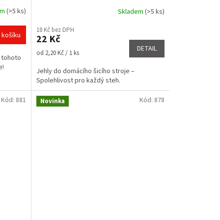
em
(>5 ks)
Skladem
(>5 ks)
Průměrné
hodnocení
18 Kč bez DPH
produktu
 košíku
22 Kč
je
DETAIL
4,5
Měrná
od 2,20 Kč / 1 ks
e tohoto
z
cena:
e!
5
Jehly do domácího šicího stroje –
hvězdiček.
Spolehlivost pro každý steh.
Kód:
881
Kód:
878
Novinka