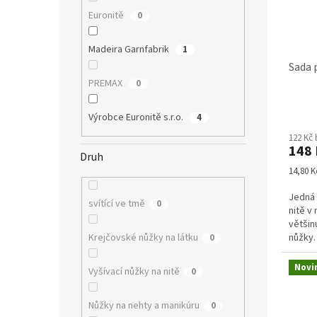
Euronitě
0
Madeira Garnfabrik
1
Sada 
PREMAX
0
Průmě
Výrobce Euronitě s.r.o.
4
hodno
122 Kč
produ
148 
je
Druh
5,0
Měrná
14,80 Kč
z
cena:
5
Jedná 
svítící ve tmě
0
hvězdi
nitě v
většin
nůžky.
Krejčovské nůžky na látku
0
klasick
Novi
Vyšívací nůžky na nitě
0
Nůžky na nehty a manikúru
0