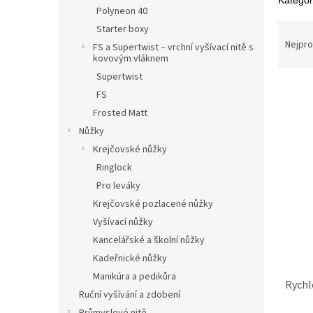
n
Kategor
Polyneon 40
e
Ř
Starter boxy
l
a
Nejpro
FS a Supertwist – vrchní vyšívací nitě s
z
kovovým vláknem
e
Supertwist
V
n
FS
ý
í
Frosted Matt
p
p
Nůžky
i
r
s
o
Krejčovské nůžky
p
d
Ringlock
r
u
Pro leváky
o
k
Krejčovské pozlacené nůžky
d
t
Vyšívací nůžky
u
ů
k
Kancelářské a školní nůžky
t
Kadeřnické nůžky
ů
Manikúra a pedikůra
Rychl
Ruční vyšívání a zdobení