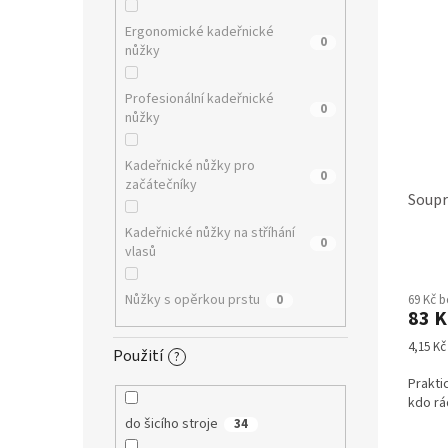
Ergonomické kadeřnické
0
nůžky
Profesionální kadeřnické
0
nůžky
Kadeřnické nůžky pro
0
začátečníky
Soupra
Kadeřnické nůžky na stříhání
0
vlasů
Nůžky s opěrkou prstu
69 Kč 
0
83 K
Měrná
4,15 Kč 
Použití
?
cena:
Prakti
kdo rád
do šicího stroje
34