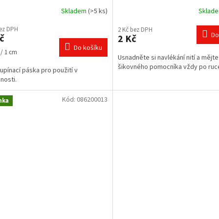
Skladem
(>5 ks)
Sklad
rné
Průměrné
cení
hodnocení
bez DPH
2 Kč bez DPH
ktu
produktu
Do
č
2 Kč
je
Do košíku
4,3
 / 1 cm
Usnadněte si navlékání nití a mějt
z
šikovného pomocníka vždy po ruc
5
upínací páska pro použití v
ček.
hvězdiček.
nosti.
Kód:
086200013
nka