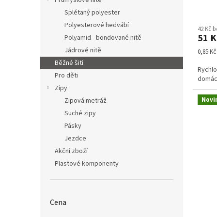
Průmyslové nitě
Průmě
Splétaný polyester
hodno
Polyesterové hedvábí
42 Kč 
produ
51 K
Polyamid - bondované nitě
je
5,0
Jádrové nitě
Měrná
0,85 Kč
z
cena:
Běžné šití
5
Rychlo
Pro děti
hvězdi
domác
Zipy
Novi
Zipová metráž
Suché zipy
Pásky
Jezdce
Akční zboží
Plastové komponenty
Cena