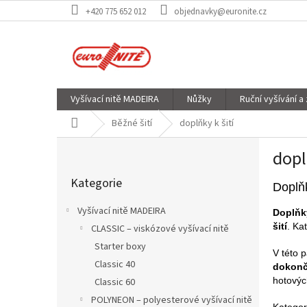
Přejít
+420 775 652 012
objednavky@euronite.cz
na
obsah
Vyšívací nitě MADEIRA
Nůžky
Ruční vyšívání a
Domů
Běžné šití
doplňky k šití
P
dopl
o
Přeskočit
s
Kategorie
kategorie
t
Doplňk
r
Vyšívací nitě MADEIRA
Doplňky
a
šití
. Ka
CLASSIC – viskózové vyšívací nitě
n
Starter boxy
n
V této 
í
Classic 40
dokonč
p
hotovýc
Classic 60
a
POLYNEON – polyesterové vyšívací nitě