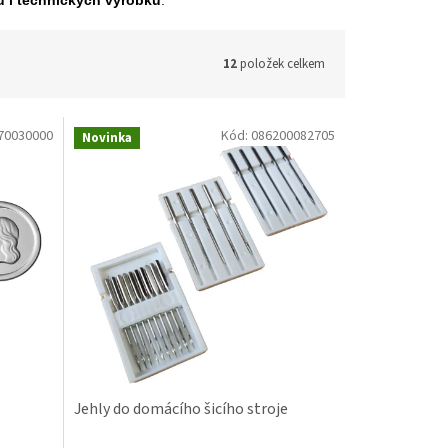
ů i technických výrobků
.
12
položek celkem
70030000
Kód:
086200082705
Novinka
Jehly do domácího šicího stroje