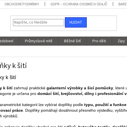
OBCHODNÍ PODMÍNKY
GDPR – OCHRANA OSOBNÍCH ÚDAJŮ
BARE
HLEDAT
 zdobení
Průmyslové nitě
Běžné šití
Pro děti
Zipy
ňky k šití
y k šití
 k šití
zahrnují praktické
galanterní výrobky a šicí pomůcky
, které
tegorie je určena pro
domácí šití, krejčovství, dílny i profesionální 
parametrické kategorii lze vybírat doplňky podle
typu, použití a funkce
ovací práce
. Doplňky pomáhají dosáhnout přesného výsledku, vyššího 
h výrobků.