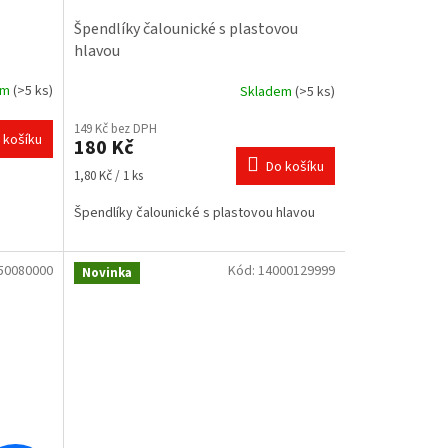
Špendlíky čalounické s plastovou
hlavou
em
(>5 ks)
Skladem
(>5 ks)
Průměrné
hodnocení
149 Kč bez DPH
produktu
 košíku
180 Kč
je
Do košíku
5,0
Měrná
1,80 Kč / 1 ks
z
cena:
5
Špendlíky čalounické s plastovou hlavou
hvězdiček.
50080000
Kód:
14000129999
Novinka