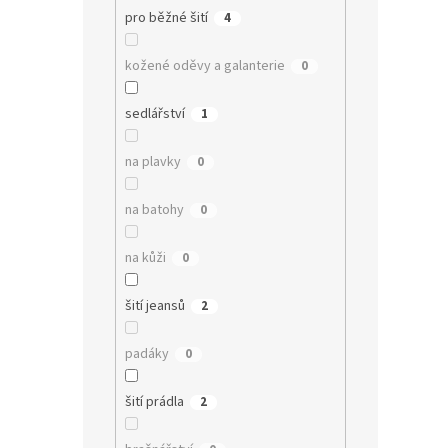
pro běžné šití
4
kožené oděvy a galanterie
0
sedlářství
1
na plavky
0
na batohy
0
na kůži
0
šití jeansů
2
padáky
0
šití prádla
2