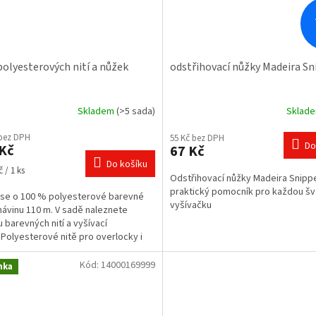
polyesterových nití a nůžek
odstřihovací nůžky Madeira Sn
Skladem
(>5 sada)
Sklad
rné
Průměrné
cení
hodnocení
 bez DPH
55 Kč bez DPH
ktu
produktu
Do
Kč
67 Kč
je
Do košíku
5,0
 / 1 ks
Odstřihovací nůžky Madeira Snipp
z
praktický pomocník pro každou šv
5
se o 100 % polyesterové barevné
vyšívačku
ček.
hvězdiček.
 návinu 110 m. V sadě naleznete
u barevných nití a vyšívací
 Polyesterové nitě pro overlocky i
é šití.
Kód:
14000169999
nka