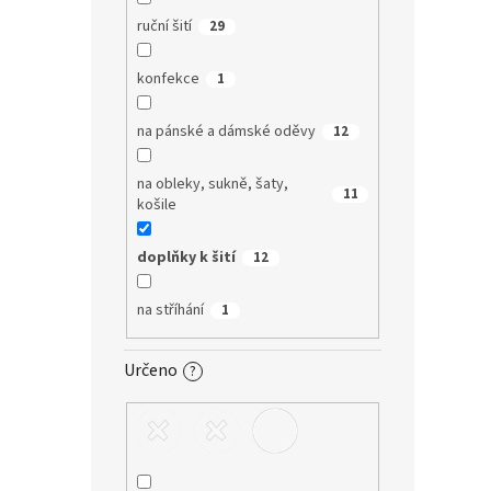
ruční šití
29
konfekce
1
na pánské a dámské oděvy
12
na obleky, sukně, šaty,
11
košile
doplňky k šití
12
na stříhání
1
Určeno
?