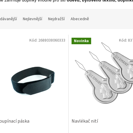
ie zahrnuje doplňky vhodné pro šití
oděvů, bytového textilu, doplňk
dávanější
Nejlevnější
Nejdražší
Abecedně
Kód:
2688038060333
Kód:
83
Novinka
oupínací páska
Navlékač nití