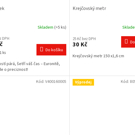
ek
Krejčovský metr
Skladem
(>5 ks)
Sklad
rné
Průměrné
cení
hodnocení
ez DPH
25 Kč bez DPH
ktu
produktu
Do
č
30 Kč
je
Do košíku
5,0
1 ks
Krejčovský metr 150 x1,6 cm
z
5
stí párá, šetří váš čas – Euronitě,
ček.
hvězdiček.
de o preciznost!
Kód:
V400160005
Kód:
80
Výprodej