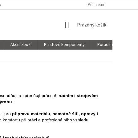
VNICE
SORTIMENT
MOJE OBJEDNÁVKA
Přihlášení
NÁKUPNÍ
Prázdný košík
KOŠÍK
Akční zboží
Plastové komponenty
Poradíme Vám!
 usnadňují a zpřesňují práci při
ručním i strojovém
výrobu
.
– pro
přípravu materiálu, samotné šití, opravy i
komfortu při práci a profesionálního vzhledu