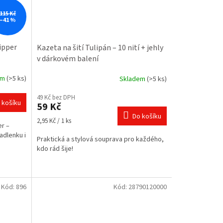
115 Kč
–41 %
ipper
Kazeta na šití Tulipán – 10 nití + jehly
v dárkovém balení
em
(>5 ks)
Skladem
(>5 ks)
49 Kč bez DPH
 košíku
59 Kč
Do košíku
Měrná
2,95 Kč / 1 ks
er –
cena:
adlenku i
Praktická a stylová souprava pro každého,
kdo rád šije!
Kód:
896
Kód:
28790120000