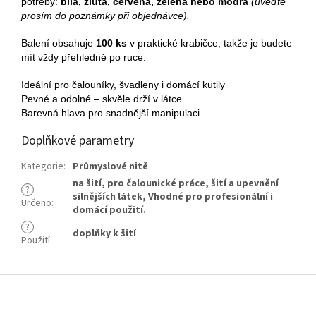
potřeby:
bílá, žlutá, červená, zelená nebo modrá
(uveďte
prosím do poznámky při objednávce).
Balení obsahuje
100 ks
v praktické krabičce, takže je budete
mít vždy přehledně po ruce.
Ideální pro čalouníky, švadleny i domácí kutily
Pevné a odolné – skvěle drží v látce
Barevná hlava pro snadnější manipulaci
Doplňkové parametry
Kategorie
:
Průmyslové nitě
na šití
,
pro čalounické práce
,
šití a upevnění
?
silnějších látek
,
Vhodné pro profesionální i
Určeno
:
domácí použití.
?
doplňky k šití
Použití
:
Z
á
p