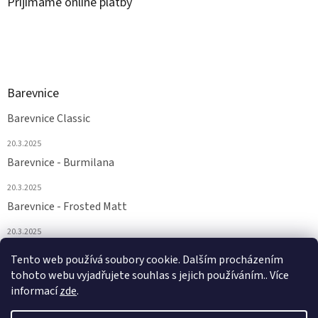
Přijímáme online platby
Barevnice
Barevnice Classic
20.3.2025
Barevnice - Burmilana
20.3.2025
Barevnice - Frosted Matt
20.3.2025
Barevnice - FS a Supertwist
Tento web používá soubory cookie. Dalším procházením
tohoto webu vyjadřujete souhlas s jejich používáním.. Více
20.3.2025
informací
zde
.