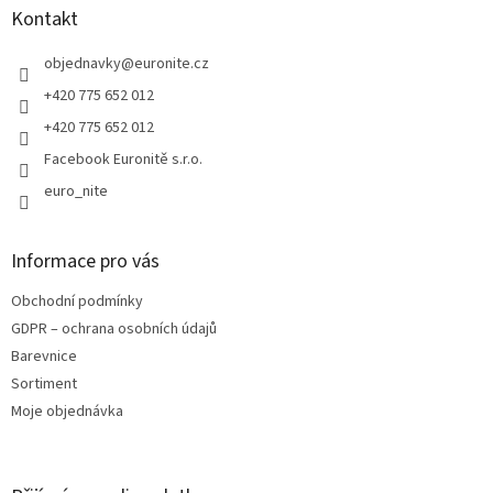
a
Kontakt
t
í
objednavky
@
euronite.cz
+420 775 652 012
+420 775 652 012
Facebook Euronitě s.r.o.
euro_nite
Informace pro vás
Obchodní podmínky
GDPR – ochrana osobních údajů
Barevnice
Sortiment
Moje objednávka