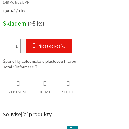
149 Kč bez DPH
Měrná
1,80 Kč / 1 ks
cena:
Skladem
(>5 ks)
Přidat do košíku
Špendlíky čalounické s plastovou hlavou
Detailní informace
ZEPTAT SE
HLÍDAT
SDÍLET
Související produkty
Tip