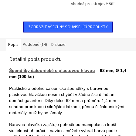
vhodná pro strojové šití.
ZOBRAZIT VŠECHNY SOUVISEJÍCÍ PRODUKTY
Popis
Podobné (14)
Diskuze
Detailní popis produktu
Špendlíky čalounické s plastovou hlavou
– 62 mm, Ø 1,4
mm (100 ks)
Praktické a odolné čalounické špendlíky s barevnou
plastovou hlavičkou nesmí chybět v žádné šicí dílně ani
domácí galanterii. Díky délce 62 mm a průměru 1,4 mm
snadno proniknou i silnějšími látkami, pěnou či čalounickými
materiály, aniž by se lámaly.
Barevná hlavička zajišťuje pohodlnou manipulaci a lepší
viditelnost při práci – navíc si můžete vybrat barvu podle