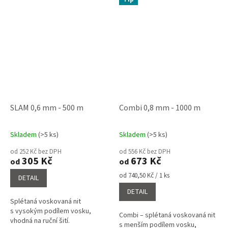
SLAM 0,6 mm - 500 m
Combi 0,8 mm - 1000 m
Skladem
(>5 ks)
Skladem
(>5 ks)
Průměrné
Průměrné
hodnocení
hodnocení
od 252 Kč bez DPH
od 556 Kč bez DPH
produktu
produktu
305 Kč
673 Kč
od
od
je
je
4,0
4,7
Měrná
od 740,50 Kč / 1 ks
DETAIL
cena:
z
z
DETAIL
5
5
Splétaná voskovaná nit
hvězdiček.
hvězdiček.
s vysokým podílem vosku,
Combi – splétaná voskovaná nit
vhodná na ruční šití.
s menším podílem vosku,