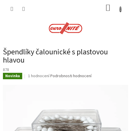
Přejít
NÁKUP
na
obsah
KOŠÍK
Špendlíky čalounické s plastovou
hlavou
878
Průměrné
1 hodnocení
Podrobnosti hodnocení
Novinka
hodnocení
produktu
je
5,0
z
5
hvězdiček.