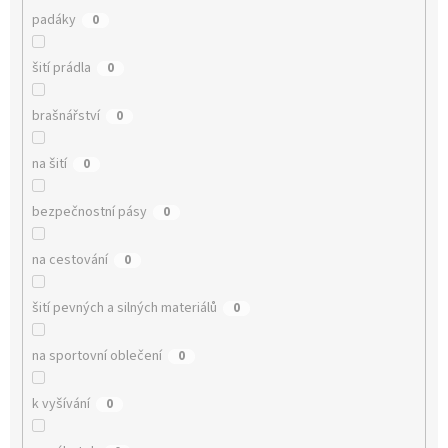
padáky
0
šití prádla
0
brašnářství
0
na šití
0
bezpečnostní pásy
0
na cestování
0
šití pevných a silných materiálů
0
na sportovní oblečení
0
k vyšívání
0