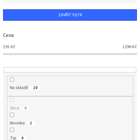
e
n
ZAVŘÍT FILTR
í
p
r
Cena
o
d
191
Kč
1296
Kč
u
k
t
ů
Na skladě
10
Akce
0
Novinka
2
Tip
4