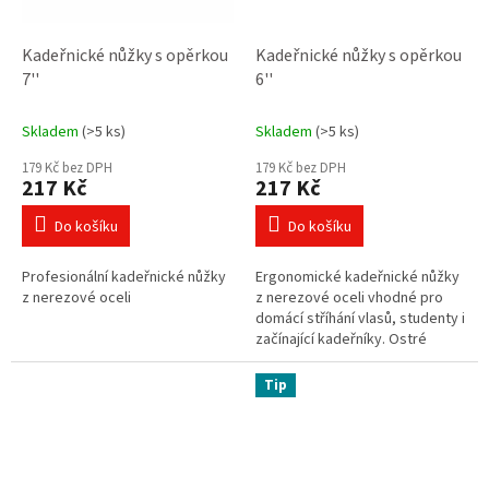
Kadeřnické nůžky s opěrkou
Kadeřnické nůžky s opěrkou
7''
6''
Skladem
(>5 ks)
Skladem
(>5 ks)
179 Kč bez DPH
179 Kč bez DPH
217 Kč
217 Kč
Do košíku
Do košíku
Profesionální kadeřnické nůžky
Ergonomické kadeřnické nůžky
z nerezové oceli
z nerezové oceli vhodné pro
domácí stříhání vlasů, studenty i
začínající kadeřníky. Ostré
čepele, lehká konstrukce a
pohodlné držení zajistí přesný...
Tip