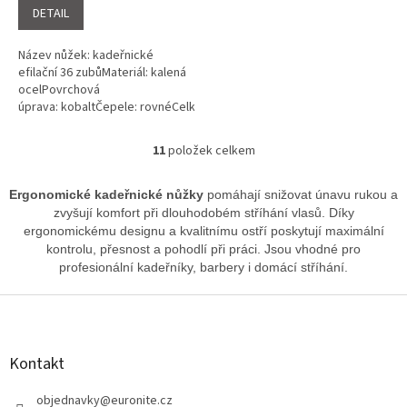
DETAIL
Název nůžek: kadeřnické
efilační 36 zubůMateriál: kalená
ocelPovrchová
úprava: kobaltČepele: rovnéCelková
délka nůžek: 5½ (14 cm), 6½
(16,5 cm)...
11
položek celkem
O
v
l
Ergonomické kadeřnické nůžky
pomáhají snižovat únavu rukou a
á
zvyšují komfort při dlouhodobém stříhání vlasů. Díky
d
ergonomickému designu a kvalitnímu ostří poskytují maximální
a
kontrolu, přesnost a pohodlí při práci. Jsou vhodné pro
c
profesionální kadeřníky, barbery i domácí stříhání.
í
p
Z
r
á
v
p
k
a
Kontakt
y
t
v
ý
í
objednavky
@
euronite.cz