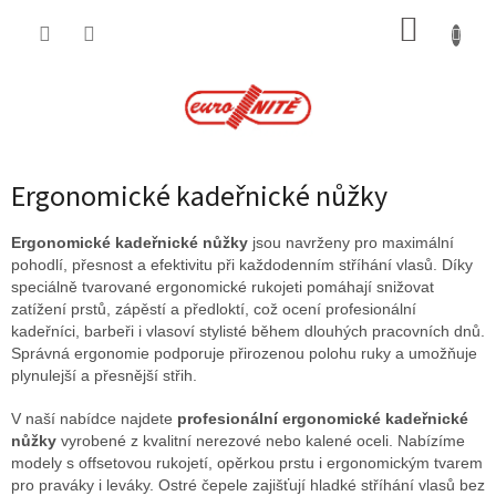
Přejít
NÁKUP
na
obsah
KOŠÍK
Ergonomické kadeřnické nůžky
Ergonomické kadeřnické nůžky
jsou navrženy pro maximální
pohodlí, přesnost a efektivitu při každodenním stříhání vlasů. Díky
speciálně tvarované ergonomické rukojeti pomáhají snižovat
zatížení prstů, zápěstí a předloktí, což ocení profesionální
kadeřníci, barbeři i vlasoví stylisté během dlouhých pracovních dnů.
Správná ergonomie podporuje přirozenou polohu ruky a umožňuje
plynulejší a přesnější střih.
V naší nabídce najdete
profesionální ergonomické kadeřnické
nůžky
vyrobené z kvalitní nerezové nebo kalené oceli. Nabízíme
modely s offsetovou rukojetí, opěrkou prstu i ergonomickým tvarem
pro praváky i leváky. Ostré čepele zajišťují hladké stříhání vlasů bez