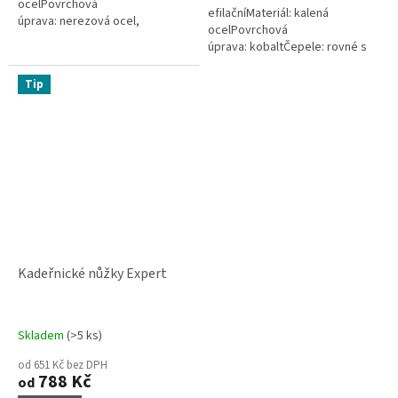
ocelPovrchová
efilačníMateriál: kalená
úprava: nerezová ocel,
ocelPovrchová
chromovanáČepele: rovné s
úprava: kobaltČepele: rovné s
opěrkou a pryžovou
opěrkouCelková délka nůžek: 6
výstelkouCelková délka...
Tip
Kadeřnické nůžky Expert
Skladem
(>5 ks)
od 651 Kč bez DPH
788 Kč
od