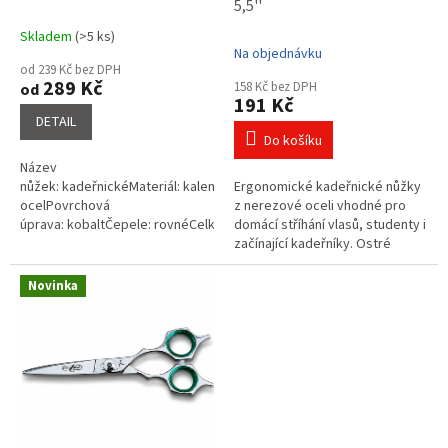
t
5,5''
ů
Skladem
(>5 ks)
Průměrné
Na objednávku
hodnocení
od 239 Kč bez DPH
produktu
289 Kč
158 Kč bez DPH
od
je
191 Kč
3,8
DETAIL
z
Do košíku
5
Název
hvězdiček.
nůžek: kadeřnickéMateriál: kalená
Ergonomické kadeřnické nůžky
ocelPovrchová
z nerezové oceli vhodné pro
úprava: kobaltČepele: rovnéCelková
domácí stříhání vlasů, studenty i
délka nůžek: 5½
začínající kadeřníky. Ostré
čepele, lehká konstrukce a
pohodlné držení zajistí přesný...
Novinka