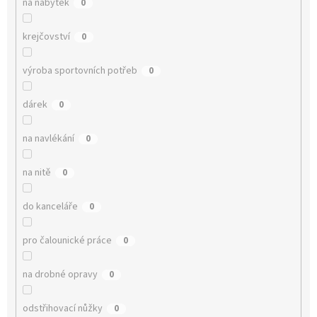
na nábytek
0
krejčovství
0
výroba sportovních potřeb
0
dárek
0
na navlékání
0
na nitě
0
do kanceláře
0
pro čalounické práce
0
na drobné opravy
0
odstřihovací nůžky
0