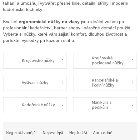
tahání a umožňují vytvářet přesné linie, detailní střihy i moderní
kadeřnické techniky.
Kvalitní
ergonomické nůžky na vlasy
jsou ideální volbou pro
profesionální kadeřnictví, barber shopy i náročné domácí použití.
Vyberte si nůžky, které vám zajistí komfort, dlouhou životnost a
perfektní výsledky při každém střihu.
Krejčovské
Krejčovské nůžky
pozlacené nůžky
Kancelářské a
Vyšívací nůžky
školní nůžky
Manikúra a
Kadeřnické nůžky
pedikůra
Ř
a
Nejprodávanější
Nejlevnější
Nejdražší
Abecedně
z