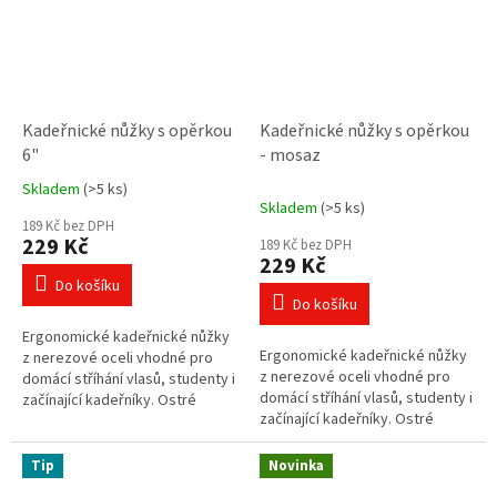
Kadeřnické nůžky s opěrkou
Kadeřnické nůžky s opěrkou
6"
- mosaz
Skladem
(>5 ks)
Průměrné
Skladem
(>5 ks)
hodnocení
189 Kč bez DPH
produktu
229 Kč
189 Kč bez DPH
je
229 Kč
5,0
Do košíku
z
Do košíku
5
Ergonomické kadeřnické nůžky
hvězdiček.
Ergonomické kadeřnické nůžky
z nerezové oceli vhodné pro
z nerezové oceli vhodné pro
domácí stříhání vlasů, studenty i
domácí stříhání vlasů, studenty i
začínající kadeřníky. Ostré
začínající kadeřníky. Ostré
čepele, lehká konstrukce a
čepele, lehká konstrukce a
pohodlné držení zajistí přesný...
pohodlné držení zajistí přesný...
Tip
Novinka