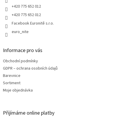
p
+420 775 652 012
i
s
+420 775 652 012
u
Facebook Euronitě s.r.o.
euro_nite
Informace pro vás
Obchodní podmínky
GDPR – ochrana osobních údajů
Barevnice
Sortiment
Moje objednávka
Přijímáme online platby