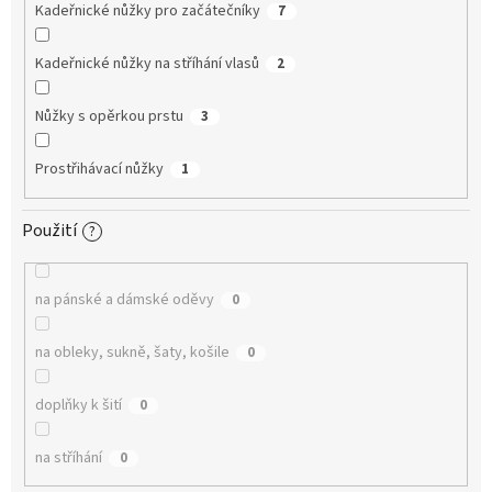
Kadeřnické nůžky pro začátečníky
7
Kadeřnické nůžky na stříhání vlasů
2
Nůžky s opěrkou prstu
3
Prostřihávací nůžky
1
Použití
?
na pánské a dámské oděvy
0
na obleky, sukně, šaty, košile
0
doplňky k šití
0
na stříhání
0