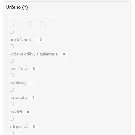
Určeno
?
pro běžné šití
0
kožené oděvy a galanterie
0
sedlářství
0
na plavky
0
na batohy
0
na kůži
0
šití jeansů
0