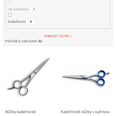
do overlocku
0
kadeřnictví
4
VYMAZAT FILTRY
Položek k zobrazení:
11
V
ý
p
i
s
p
r
o
d
u
k
Nůžky kadeřnické
Kadeřnické nůžky s opěrkou