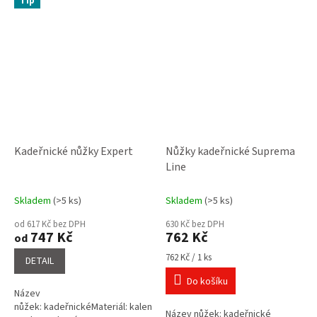
Tip
Kadeřnické nůžky Expert
Nůžky kadeřnické Suprema
Line
Skladem
(>5 ks)
Skladem
(>5 ks)
od 617 Kč bez DPH
630 Kč bez DPH
747 Kč
762 Kč
od
Měrná
762 Kč / 1 ks
DETAIL
cena:
Do košíku
Název
nůžek: kadeřnickéMateriál: kalená
Název nůžek: kadeřnické