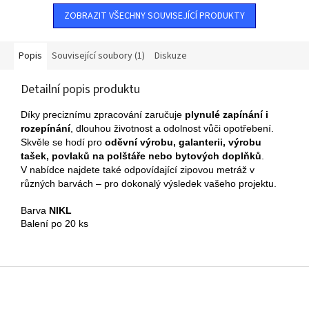
ZOBRAZIT VŠECHNY SOUVISEJÍCÍ PRODUKTY
Popis
Související soubory (1)
Diskuze
Detailní popis produktu
Díky preciznímu zpracování zaručuje
plynulé zapínání i
rozepínání
, dlouhou životnost a odolnost vůči opotřebení.
Skvěle se hodí pro
oděvní výrobu, galanterii, výrobu
tašek, povlaků na polštáře nebo bytových doplňků
.
V nabídce najdete také odpovídající zipovou metráž v
různých barvách – pro dokonalý výsledek vašeho projektu.
Barva 
NIKL
Balení po 20 ks
Z
á
p