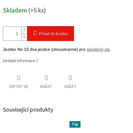
cena:
Skladem
(>5 ks)
Přidat do košíku
Jezdec No 10 dva jezdce (oboustranné) pro
spirálový zip
.
Detailní informace
ZEPTAT SE
HLÍDAT
SDÍLET
Související produkty
Tip