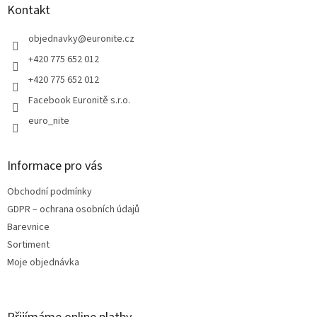
a
Kontakt
t
í
objednavky
@
euronite.cz
+420 775 652 012
+420 775 652 012
Facebook Euronitě s.r.o.
euro_nite
Informace pro vás
Obchodní podmínky
GDPR – ochrana osobních údajů
Barevnice
Sortiment
Moje objednávka