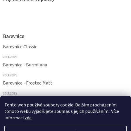
Barevnice
Barevnice Classic
20.3.2025
Barevnice - Burmilana
20.3.2025
Barevnice - Frosted Matt
20.3.2025
Barevnice - FS a Supertwist
Tento web používá soubory cookie. Dalším procházením
tohoto webu vyjadřujete souhlas s jejich používáním.. Více
20.3.2025
informací
zde
.