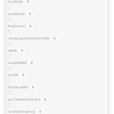
k vyšívání
0
na nábytek
0
krejčovství
0
výroba sportovních potřeb
0
dárek
0
na navlékání
0
na nitě
0
do kanceláře
0
pro čalounické práce
0
na drobné opravy
0