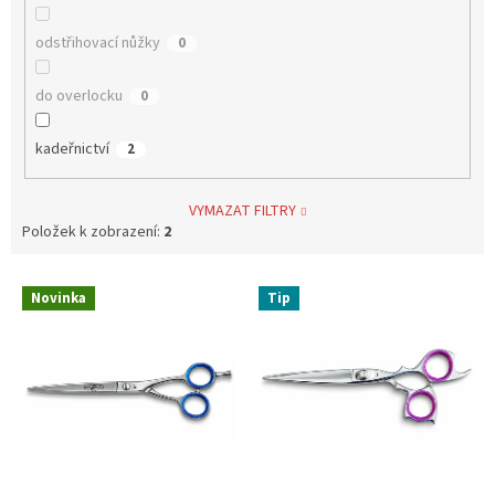
odstřihovací nůžky
0
do overlocku
0
kadeřnictví
2
VYMAZAT FILTRY
Položek k zobrazení:
2
V
Novinka
Tip
ý
p
i
s
p
r
o
d