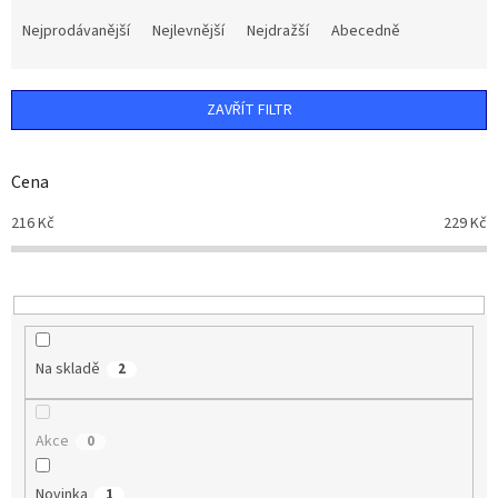
Ř
a
Nejprodávanější
Nejlevnější
Nejdražší
Abecedně
z
e
n
ZAVŘÍT FILTR
í
p
r
Cena
o
d
216
Kč
229
Kč
u
k
t
ů
Na skladě
2
Akce
0
Novinka
1