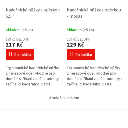
u
k
Kadeřnické nůžky s opěrkou
Kadeřnické nůžky s opěrkou
t
5,5''
- mosaz
ů
Skladem
(>5 ks)
Skladem
(>5 ks)
179 Kč bez DPH
189 Kč bez DPH
217 Kč
229 Kč
Do košíku
Do košíku
Ergonomické kadeřnické nůžky
Ergonomické kadeřnické nůžky
z nerezové oceli vhodné pro
z nerezové oceli vhodné pro
domácí stříhání vlasů, studenty i
domácí stříhání vlasů, studenty i
začínající kadeřníky. Ostré
začínající kadeřníky. Ostré
čepele, lehká konstrukce a
čepele, lehká konstrukce a
pohodlné držení zajistí přesný...
pohodlné držení zajistí přesný...
2
položek celkem
O
v
l
Z
á
á
d
p
a