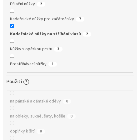
Efilační nůžky
2
Kadeřnické nůžky pro začátečníky
7
Kadeřnické nůžky na stříhání vlasů
2
Nůžky s opěrkou prstu
3
Prostřihávací nůžky
1
Použití
?
na pánské a dámské oděvy
0
na obleky, sukně, šaty, košile
0
doplňky k šití
0