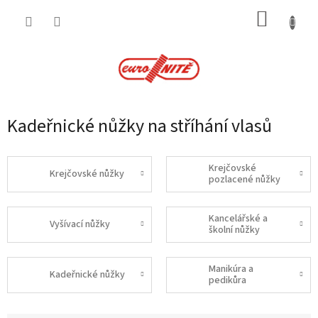
Přejít
NÁKUP
na
obsah
KOŠÍK
Kadeřnické nůžky na stříhání vlasů
Krejčovské
Krejčovské nůžky
pozlacené nůžky
Kancelářské a
Vyšívací nůžky
školní nůžky
Manikúra a
Kadeřnické nůžky
pedikůra