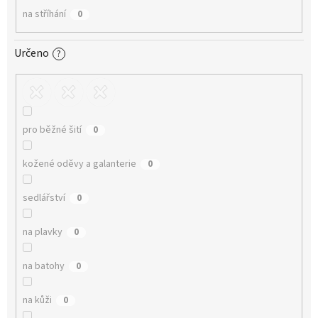
na stříhání
0
Určeno
?
pro běžné šití
0
kožené oděvy a galanterie
0
sedlářství
0
na plavky
0
na batohy
0
na kůži
0