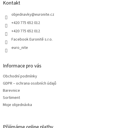
a
Kontakt
c
t
í
í
objednavky
@
euronite.cz
p
r
+420 775 652 012
v
+420 775 652 012
k
y
Facebook Euronitě s.r.o.
v
euro_nite
ý
p
i
s
Informace pro vás
u
Obchodní podmínky
GDPR – ochrana osobních údajů
Barevnice
Sortiment
Moje objednávka
Přijímáme online platby