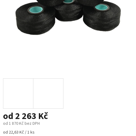
od
2 263 Kč
od
1 870 Kč
bez DPH
Měrná
od 22,63 Kč / 1 ks