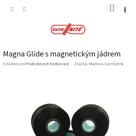
Přejít
NÁKUP
na
obsah
KOŠÍK
Magna Glide s magnetickým jádrem
Průměrné
5 hodnocení
Podrobnosti hodnocení
Značka:
Madeira Garnfabrik
hodnocení
produktu
je
3,6
z
5
hvězdiček.