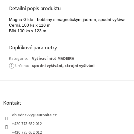
Detailní popis produktu
Magna Glide - bobbiny s magnetickým jádrem, spodní vyšívací niť
Černá 100 ks x 118 m
Bílá 100 ks x 123 m
Doplňkové parametry
Kategorie
:
Vyšívací nitě MADEIRA
?
Určeno
:
spodní vyšívání
,
strojní vyšívání
Z
á
p
a
Kontakt
t
í
objednavky
@
euronite.cz
+420 775 652 012
+420 775 652 012