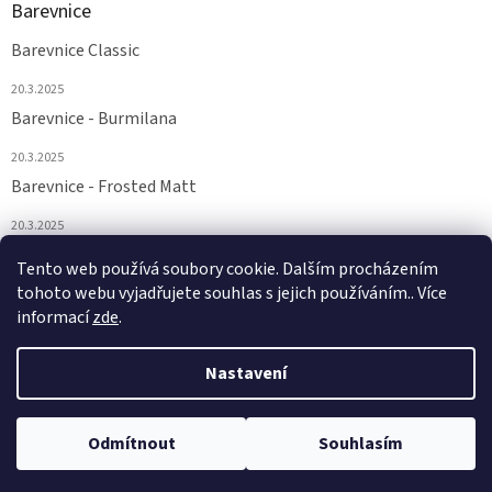
Barevnice
Barevnice Classic
20.3.2025
Barevnice - Burmilana
20.3.2025
Barevnice - Frosted Matt
20.3.2025
Barevnice - FS a Supertwist
Tento web používá soubory cookie. Dalším procházením
tohoto webu vyjadřujete souhlas s jejich používáním.. Více
20.3.2025
informací
zde
.
Nastavení
Vytvořil Shoptet
Odmítnout
Souhlasím
Copyright 2026
Euronitě
. Všechna práva vyhrazena.