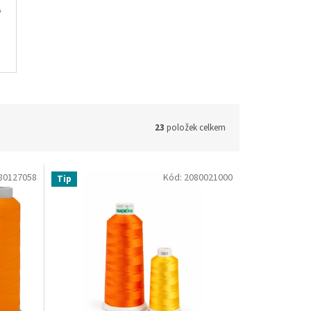
23
položek celkem
80127058
Kód:
2080021000
Tip