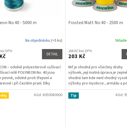
eon No 40 - 5000 m
Frosted Matt No 40 - 2500 m
Na objednávku
(>5 ks)
Sklad
rné
Průměrné
cení
hodnocení
 bez DPH
168 Kč bez DPH
ktu
produktu
DETAIL
Kč
203 Kč
je
5,0
ON – odolné polyesterové vyšívací
Niť je vhodná pro všechny druhy
z
yšívací nitě POLYNEON No. 40 jsou
výšivek, její matná úprava je zejm
5
 pevné, odolné proti třepení a
vhodná tam kde není vhodný vysok
ček.
hvězdiček.
arevné i při častém praní. Díky
výšivky pro myslivce , armádu a 
nímu stáčení v...
Kód:
8050080000
Kód:
9
odej
Tip