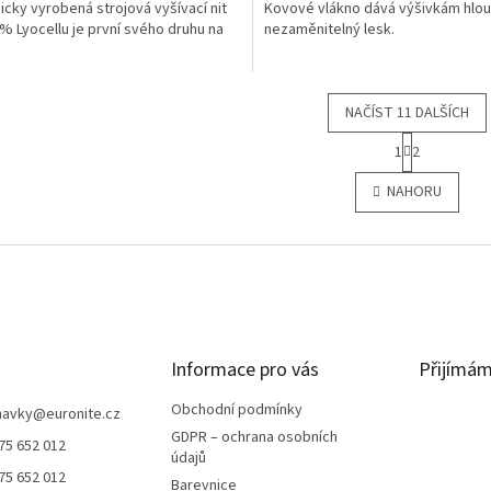
icky vyrobená strojová vyšívací nit
Kovové vlákno dává výšivkám hlou
z
% Lyocellu je první svého druhu na
nezaměnitelný lesk.
5
hvězdiček.
NAČÍST 11 DALŠÍCH
S
1
2
t
O
r
v
NAHORU
á
l
n
á
k
d
o
a
v
c
á
í
n
p
í
r
Informace pro vás
v
Přijímám
k
y
Obchodní podmínky
navky
@
euronite.cz
v
GDPR – ochrana osobních
75 652 012
ý
údajů
p
75 652 012
Barevnice