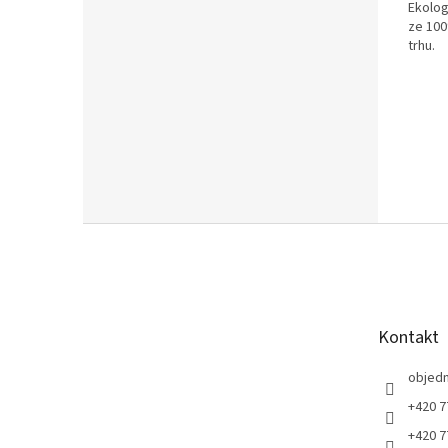
Ekolog
ze 100
trhu.
Z
á
p
a
t
Kontakt
í
objed
+420 7
+420 7