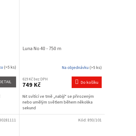
Luna No 40 - 750 m
ku
(>5 ks)
Na objednávku
(>5 ks)
Průměrné
hodnocení
619 Kč bez DPH
produktu
DETAIL
Do košíku
749 Kč
je
5,0
t
Nit svítící ve tmě „nabíjí“ se přirozeným
z
nebo umělým světlem během několika
5
sekund
hvězdiček.
80281111
Kód:
893/101