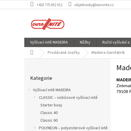
Přejít
+420 775 652 012
objednavky@euronite.cz
na
obsah
Vyšívací nitě MADEIRA
Nůžky
Ruční vyšívání a
Domů
Prodávané značky
Madeira Garnfabrik
P
Made
o
Přeskočit
s
Kategorie
kategorie
t
MADEI
Zinkmat
r
Vyšívací nitě MADEIRA
79108 F
a
CLASSIC – viskózové vyšívací nitě
n
Starter boxy
n
í
Classic 40
p
Classic 60
a
POLYNEON – polyesterové vyšívací nitě