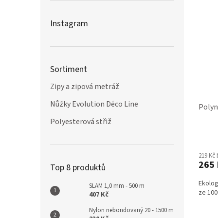
Instagram
Sortiment
Zipy a zipová metráž
Nůžky Evolution Déco Line
Polyn
Polyesterová střiž
219 Kč
265 
Top 8 produktů
Ekolog
SLAM 1,0 mm - 500 m
ze 100
407 Kč
Nylon nebondovaný 20 - 1500 m