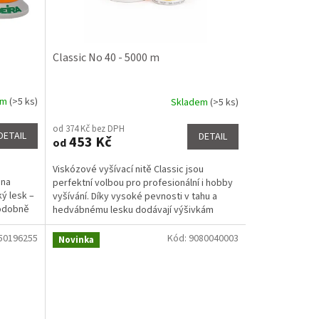
Classic No 40 - 5000 m
em
(>5 ks)
Skladem
(>5 ks)
Průměrné
hodnocení
od 374 Kč bez DPH
produktu
DETAIL
DETAIL
453 Kč
od
je
3,4
Viskózové vyšívací nitě Classic jsou
z
éna
perfektní volbou pro profesionální i hobby
5
ý lesk –
vyšívání. Díky vysoké pevnosti v tahu a
hvězdiček.
podobně
hedvábnému lesku dodávají výšivkám
luxusní vzhled a...
50196255
Kód:
9080040003
Novinka