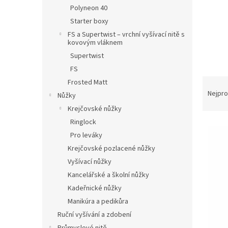
n
Polyneon 40
e
Starter boxy
l
FS a Supertwist – vrchní vyšívací nitě s
kovovým vláknem
Supertwist
FS
Ř
Frosted Matt
a
Nejpro
Nůžky
z
Krejčovské nůžky
e
Ringlock
V
n
ý
Pro leváky
í
p
p
Krejčovské pozlacené nůžky
i
r
Vyšívací nůžky
s
o
Kancelářské a školní nůžky
p
d
Kadeřnické nůžky
r
u
Manikúra a pedikůra
o
k
d
t
Ruční vyšívání a zdobení
u
ů