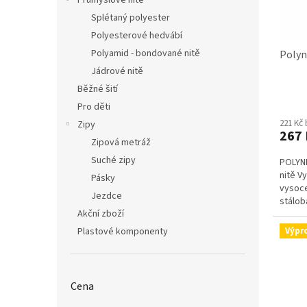
Průmyslové nitě
k
Splétaný polyester
t
Polyesterové hedvábí
ů
Polyamid - bondované nitě
Polyn
Jádrové nitě
Běžné šití
Průmě
Pro děti
hodno
221 Kč
Zipy
produ
267 
je
Zipová metráž
4,1
Suché zipy
POLYNE
z
nitě V
5
Pásky
vysoce
hvězdi
Jezdce
stálob
Akční zboží
speciál
Plastové komponenty
Výpr
Cena