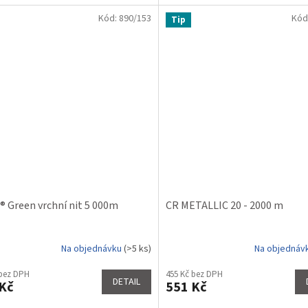
Kód:
890/153
Kód
Tip
® Green vrchní nit 5 000m
CR METALLIC 20 - 2000 m
Na objednávku
(>5 ks)
Na objednáv
Průměrné
hodnocení
 bez DPH
455 Kč bez DPH
produktu
DETAIL
Kč
551 Kč
je
5,0