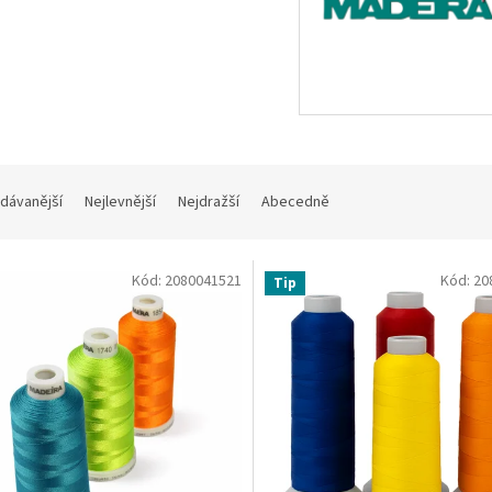
dávanější
Nejlevnější
Nejdražší
Abecedně
Kód:
2080041521
Kód:
20
Tip