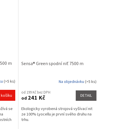
t 500 m
Sensa® Green spodní niť 7500 m
ku
(>5 ks)
Na objednávku
(>5 ks)
od 199 Kč bez DPH
 košíku
DETAIL
241 Kč
od
užívá se
Ekologicky vyrobená strojová vyšívací nit
na
ze 100% Lyocellu je první svého druhu na
stních
trhu.