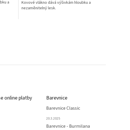
bku a
Kovové vlákno dává výšivkám hloubku a
nezaměnitelný lesk.
e online platby
Barevnice
Barevnice Classic
20.3.2025
Barevnice - Burmilana