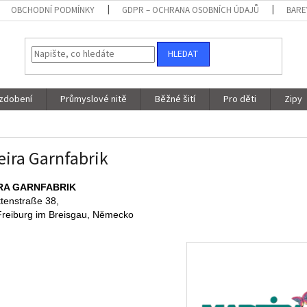
OBCHODNÍ PODMÍNKY
GDPR – OCHRANA OSOBNÍCH ÚDAJŮ
BARE
HLEDAT
 zdobení
Průmyslové nitě
Běžné šití
Pro děti
Zipy
ira Garnfabrik
RA GARNFABRIK
tenstraße 38,
reiburg im Breisgau, Německo