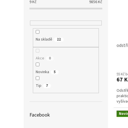
9
Kč
9856
Kč
Na skladě
22
odstř
Akce
0
Průmě
hodno
Novinka
5
55 Kč 
produ
67 K
je
Tip
5,0
7
Odstři
z
prakti
5
vyšíva
hvězdi
Novi
Facebook