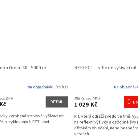
eon Green 40 - 5000 m
REFLECT - reflexní vyšívací ni
Na objednávku
(>5 ks)
Na objednáv
 bez DPH
850 Kč bez DPH
DETAIL
Do
Kč
1 029 Kč
icky vyrobená strojová vyšívací nit
Nit, která odráží světlo ve tmě. Vy
% recyklovaných PET lahví.
na reflexní výšivky a ozdobné švy 
dětském oblečení, nebo bezpečno
vestách.