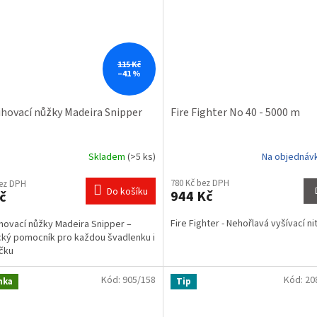
115 Kč
–41 %
ihovací nůžky Madeira Snipper
Fire Fighter No 40 - 5000 m
Skladem
(>5 ks)
Na objednáv
rné
Průměrné
cení
hodnocení
780 Kč bez DPH
bez DPH
ktu
produktu
Do košíku
944 Kč
č
je
4,0
Fire Fighter - Nehořlavá vyšívací ni
hovací nůžky Madeira Snipper –
z
cký pomocník pro každou švadlenku i
5
čku
ček.
hvězdiček.
Kód:
905/158
Kód:
20
nka
Tip