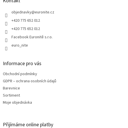
a
Kontakt
t
í
objednavky
@
euronite.cz
+420 775 652 012
+420 775 652 012
Facebook Euronitě s.r.o.
euro_nite
Informace pro vás
Obchodní podmínky
GDPR – ochrana osobních údajů
Barevnice
Sortiment
Moje objednávka
Přijímáme online platby