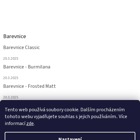
Barevnice
Barevnice Classic
20.3.2025
Barevnice - Burmilana
20.3.2025
Barevnice - Frosted Matt
20.3.2025
Barevnice - FS a Supertwist
Tento web používá soubory cookie. Dalším procházením
tohoto webu vyjadřujete souhlas s jejich používáním.. Více
20.3.2025
informací
zde
.
Nastavení