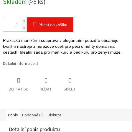
Skladem
(>5 ks)
cena:
Přidat do košíku
Praktická manikúrní souprava v elegantním pouzdře obsahuje
kvalitní nástroje z nerezové oceli pro péči o nehty doma i na
cestách. Ideální sada pro manikúru a pedikúru pro ženy i muže.
Detailní informace
ZEPTAT SE
HLÍDAT
SDÍLET
Popis
Podobné (6)
Diskuze
Detailní popis produktu