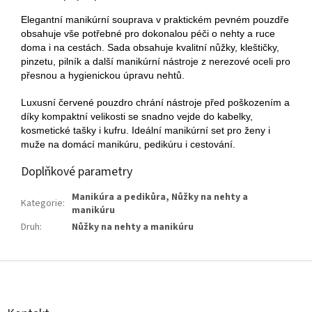
Elegantní manikúrní souprava v praktickém pevném pouzdře
obsahuje vše potřebné pro dokonalou péči o nehty a ruce
doma i na cestách. Sada obsahuje kvalitní nůžky, kleštičky,
pinzetu, pilník a další manikúrní nástroje z nerezové oceli pro
přesnou a hygienickou úpravu nehtů.
Luxusní červené pouzdro chrání nástroje před poškozením a
díky kompaktní velikosti se snadno vejde do kabelky,
kosmetické tašky i kufru. Ideální manikúrní set pro ženy i
muže na domácí manikúru, pedikúru i cestování.
Doplňkové parametry
Manikúra a pedikůra
,
Nůžky na nehty a
Kategorie
:
manikúru
Druh
:
Nůžky na nehty a manikúru
Z
á
p