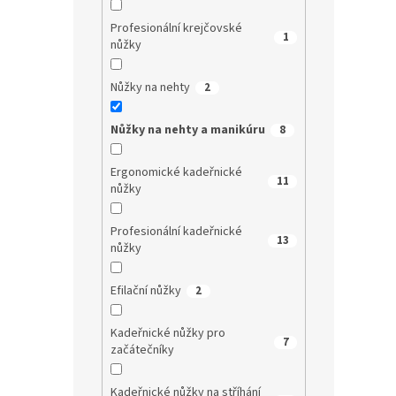
Profesionální krejčovské
1
nůžky
Nůžky na nehty
2
Nůžky na nehty a manikúru
8
Ergonomické kadeřnické
11
nůžky
Profesionální kadeřnické
13
nůžky
Efilační nůžky
2
Kadeřnické nůžky pro
7
začátečníky
Kadeřnické nůžky na stříhání