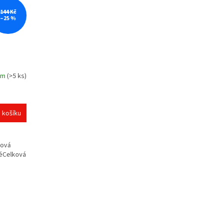
144 Kč
–25 %
em
(>5 ks)
 košíku
hová
téCelková