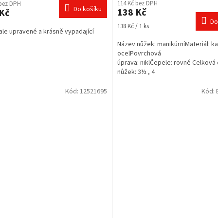
114 Kč bez DPH
 bez DPH
ktu
Do košíku
138 Kč
Kč
Do
Měrná
138 Kč / 1 ks
le upravené a krásně vypadající
cena:
Název nůžek: manikúrníMateriál: k
ček.
ocelPovrchová
úprava: niklČepele: rovné Celková
nůžek: 3½ , 4
Kód:
12521695
Kód: