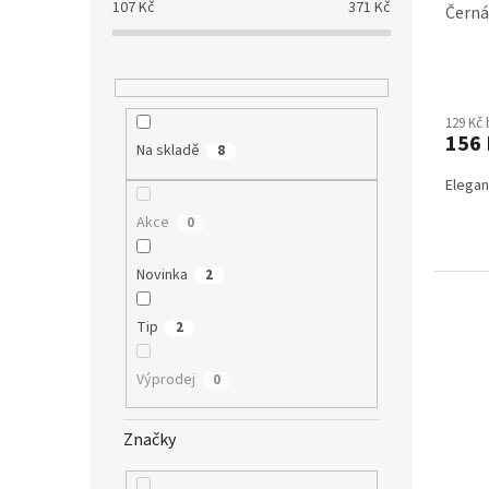
107
Kč
371
Kč
Černá
129 Kč
156 
Na skladě
8
Elegan
Akce
0
Novinka
2
Tip
2
Výprodej
0
Značky