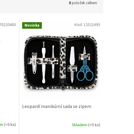
8
položek celkem
70220400
Kód:
12521693
Novinka
Leopardí manikúrní sada se zipem
em
(>5 ks)
Skladem
(>5 ks)