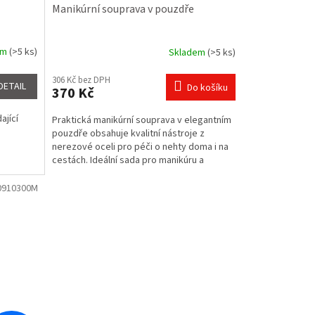
Manikúrní souprava v pouzdře
em
(>5 ks)
Skladem
(>5 ks)
306 Kč bez DPH
DETAIL
Do košíku
370 Kč
ající
Praktická manikúrní souprava v elegantním
pouzdře obsahuje kvalitní nástroje z
nerezové oceli pro péči o nehty doma i na
cestách. Ideální sada pro manikúru a
pedikúru pro ženy i...
0910300M