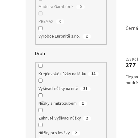
Madeira Garnfabrik
0
PREMAX
0
Černá
Výrobce Euronitě s.r.o.
2
Druh
229 Kč
277 
Krejčovské nůžky na látku
14
Elegan
modré
Vyšívací nůžky na nitě
21
Nůžky s mikrozubem
2
Zahnuté vyšívací nůžky
2
Nůžky pro leváky
2