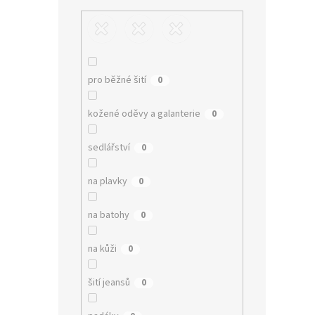
pro běžné šití
0
kožené oděvy a galanterie
0
sedlářství
0
na plavky
0
na batohy
0
na kůži
0
šití jeansů
0