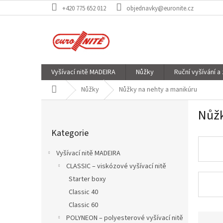
Přejít
+420 775 652 012
objednavky@euronite.cz
na
obsah
Vyšívací nitě MADEIRA
Nůžky
Ruční vyšívání a
Domů
Nůžky
Nůžky na nehty a manikúru
P
Nůžk
o
Přeskočit
s
Kategorie
kategorie
t
r
Vyšívací nitě MADEIRA
a
CLASSIC – viskózové vyšívací nitě
n
Starter boxy
n
í
Classic 40
p
Classic 60
a
Ř
POLYNEON – polyesterové vyšívací nitě