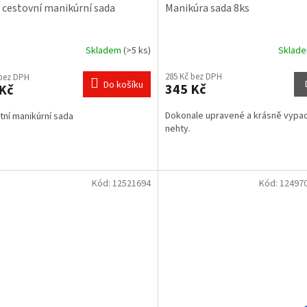
 cestovní manikúrní sada
Manikúra sada 8ks
Skladem
(>5 ks)
Sklad
285 Kč bez DPH
 bez DPH
Do košíku
345 Kč
Kč
Dokonale upravené a krásně vypad
tní manikúrní sada
nehty.
Kód:
12521694
Kód:
12497