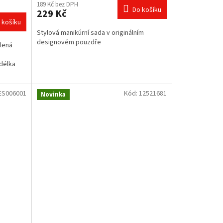
189 Kč bez DPH
Do košíku
229 Kč
 košíku
Stylová manikúrní sada v originálním
designovém pouzdře
alená
 délka
ES006001
Kód:
12521681
Novinka