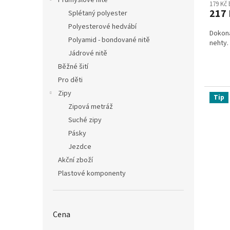
Průmyslové nitě
179 Kč
produ
217 
Splétaný polyester
je
3,7
Polyesterové hedvábí
Dokona
z
Polyamid - bondované nitě
nehty.
5
Jádrové nitě
hvězdi
Běžné šití
Pro děti
Zipy
Tip
Zipová metráž
Suché zipy
Pásky
Jezdce
Akční zboží
Plastové komponenty
Cena