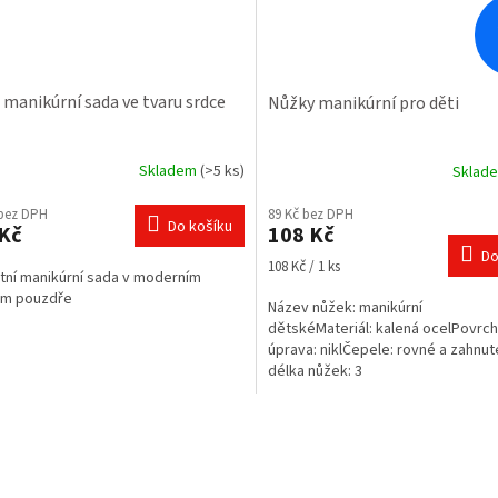
 manikúrní sada ve tvaru srdce
Nůžky manikúrní pro děti
Skladem
(>5 ks)
Sklad
Průměrné
hodnocení
 bez DPH
89 Kč bez DPH
produktu
Do košíku
Kč
108 Kč
je
Do
4,0
Měrná
108 Kč / 1 ks
tní manikúrní sada v moderním
z
cena:
m pouzdře
5
Název nůžek: manikúrní
hvězdiček.
dětskéMateriál: kalená ocelPovrc
úprava: niklČepele: rovné a zahnu
délka nůžek: 3
O
v
l
á