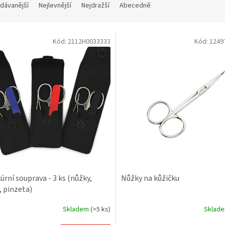
dávanější
Nejlevnější
Nejdražší
Abecedně
Kód:
2112H0033333
Kód:
1249
úrní souprava - 3 ks (nůžky,
Nůžky na kůžičku
, pinzeta)
Skladem
(>5 ks)
Sklad
rné
cení