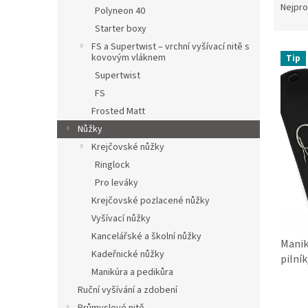
n
a
Nejpro
Polyneon 40
e
z
Starter boxy
l
e
FS a Supertwist – vrchní vyšívací nitě s
V
n
kovovým vláknem
Tip
ý
í
Supertwist
p
p
i
FS
r
s
o
Frosted Matt
p
d
Nůžky
r
u
Krejčovské nůžky
o
k
Ringlock
d
t
Pro leváky
u
ů
k
Krejčovské pozlacené nůžky
t
Vyšívací nůžky
ů
Kancelářské a školní nůžky
Manik
Kadeřnické nůžky
pilník
Manikúra a pedikůra
Průmě
Ruční vyšívání a zdobení
hodno