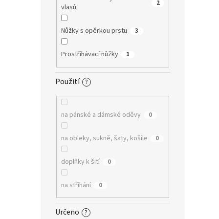
2
vlasů
Nůžky s opěrkou prstu
3
Prostřihávací nůžky
1
Použití
?
na pánské a dámské oděvy
0
na obleky, sukně, šaty, košile
0
doplňky k šití
0
na stříhání
0
Určeno
?