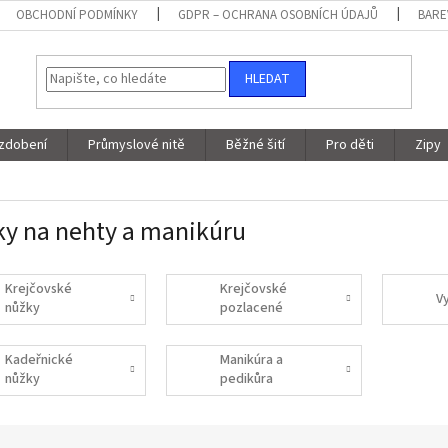
OBCHODNÍ PODMÍNKY
GDPR – OCHRANA OSOBNÍCH ÚDAJŮ
BARE
HLEDAT
 zdobení
Průmyslové nitě
Běžné šití
Pro děti
Zipy
y na nehty a manikúru
Krejčovské
Krejčovské
V
nůžky
pozlacené
nůžky
Kadeřnické
Manikúra a
nůžky
pedikůra