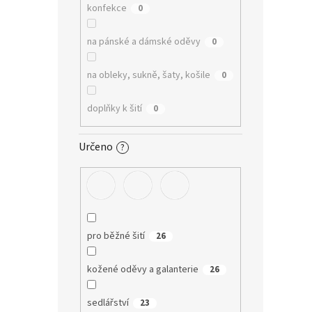
konfekce
0
na pánské a dámské oděvy
0
na obleky, sukně, šaty, košile
0
doplňky k šití
0
Určeno
?
pro běžné šití
26
kožené oděvy a galanterie
26
sedlářství
23