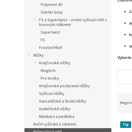
n
Čalounic
Polyneon 40
e
č
Starter boxy
l
FS a Supertwist – vrchní vyšívací nitě s
a
kovovým vláknem
Supertwist
k
FS
s
Frosted Matt
Nůžky
Vyberte
Krejčovské nůžky
Ringlock
Pro leváky
Krejčovské pozlacené nůžky
Vyšívací nůžky
Ř
a
Kancelářské a školní nůžky
Nejpro
z
Kadeřnické nůžky
e
Manikúra a pedikůra
V
n
Ruční vyšívání a zdobení
Tip
ý
í