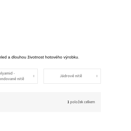
vzhled a dlouhou životnost hotového výrobku.
olyamid -
Jádrové nitě
ondované nitě
1
položek celkem