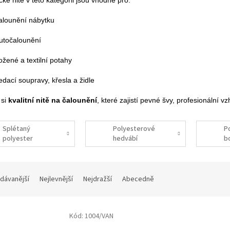
ké nitě v této kategorii jsou vhodné pro:
alounění nábytku
utočalounění
ožené a textilní potahy
edací soupravy, křesla a židle
 si
kvalitní nitě na čalounění
, které zajistí pevné švy, profesionální 
Splétaný
Polyesterové
P
polyester
hedvábí
b
dávanější
Nejlevnější
Nejdražší
Abecedně
Kód:
1004/VAN