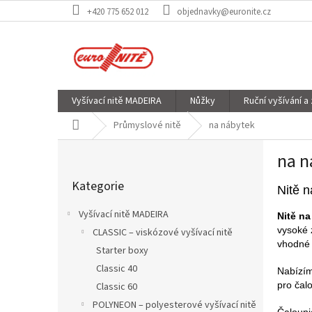
Přejít
+420 775 652 012
objednavky@euronite.cz
na
obsah
Vyšívací nitě MADEIRA
Nůžky
Ruční vyšívání a
Domů
Průmyslové nitě
na nábytek
P
na n
o
Přeskočit
s
Kategorie
kategorie
t
Nitě n
r
Vyšívací nitě MADEIRA
Nitě na
a
vysoké z
CLASSIC – viskózové vyšívací nitě
n
vhodné 
Starter boxy
n
í
Classic 40
Nabízí
p
pro čal
Classic 60
a
POLYNEON – polyesterové vyšívací nitě