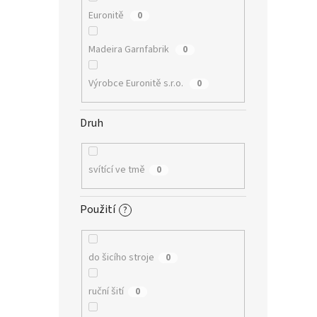
Euronitě
0
Madeira Garnfabrik
0
Výrobce Euronitě s.r.o.
0
Druh
svítící ve tmě
0
Použití
?
do šicího stroje
0
ruční šití
0