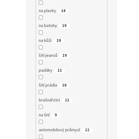
na plavky
14
na batohy
19
na kůži
19
šití jeansů
19
padáky
12
šití prádla
18
brašnářství
12
na šití
9
automobilový průmysl
12