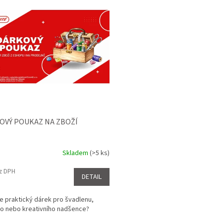
OVÝ POUKAZ NA ZBOŽÍ
Skladem
(>5 ks)
rné
cení
ez DPH
ktu
DETAIL
e praktický dárek pro švadlenu,
ho nebo kreativního nadšence?
ček.