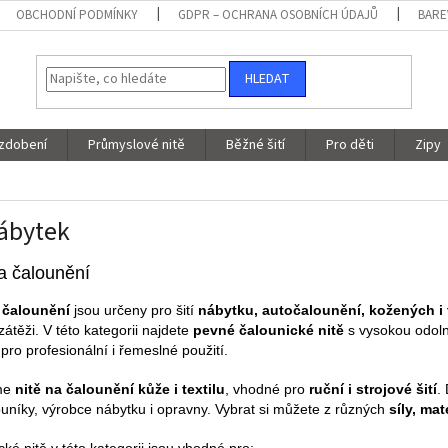
OBCHODNÍ PODMÍNKY
GDPR – OCHRANA OSOBNÍCH ÚDAJŮ
BARE
HLEDAT
 zdobení
Průmyslové nitě
Běžné šití
Pro děti
Zipy
ábytek
a čalounění
 čalounění
jsou určeny pro šití
nábytku, autočalounění, kožených i 
átěži. V této kategorii najdete
pevné čalounické nitě
s vysokou odoln
pro profesionální i řemeslné použití.
me
nitě na čalounění kůže i textilu
, vhodné pro
ruční i strojové šití
.
ouníky, výrobce nábytku i opravny. Vybrat si můžete z různých
síly, mat