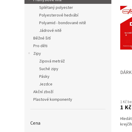
Průmyslové nitě
p
p
Splétaný polyester
i
r
s
o
Polyesterové hedvábí
p
d
Polyamid - bondované nitě
r
u
Jádrové nitě
o
k
Běžné šití
d
t
Pro děti
u
ů
k
Zipy
t
Zipová metráž
ů
Suché zipy
DÁRK
Pásky
Jezdce
Průmě
Akční zboží
hodno
Plastové komponenty
1 Kč b
produ
1 Kč
je
5,0
Hledát
z
Cena
krejčí
5
hvězdi