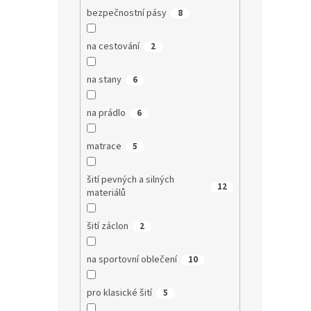
bezpečnostní pásy
8
na cestování
2
na stany
6
na prádlo
6
matrace
5
šití pevných a silných
12
materiálů
šití záclon
2
na sportovní oblečení
10
pro klasické šití
5