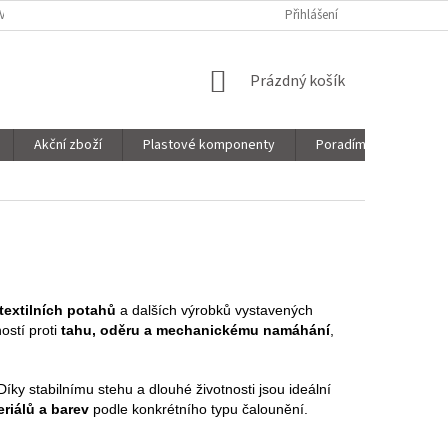
VNICE
SORTIMENT
MOJE OBJEDNÁVKA
Přihlášení
NÁKUPNÍ
Prázdný košík
KOŠÍK
Akční zboží
Plastové komponenty
Poradíme Vám!
textilních potahů
a dalších výrobků vystavených
ostí proti
tahu, oděru a mechanickému namáhání
,
 Díky stabilnímu stehu a dlouhé životnosti jsou ideální
eriálů a barev
podle konkrétního typu čalounění.