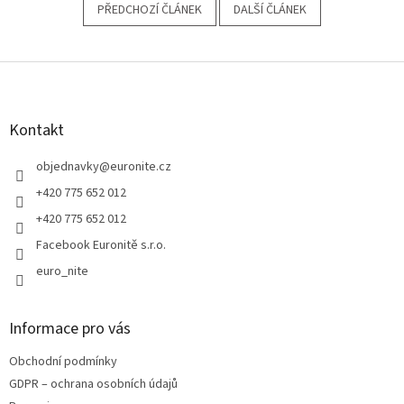
PŘEDCHOZÍ ČLÁNEK
DALŠÍ ČLÁNEK
Z
á
p
a
Kontakt
t
í
objednavky
@
euronite.cz
+420 775 652 012
+420 775 652 012
Facebook Euronitě s.r.o.
euro_nite
Informace pro vás
Obchodní podmínky
GDPR – ochrana osobních údajů