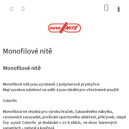
Přejít
NÁKUP
na
obsah
KOŠÍK
Monofilové nitě
Monofilové nitě
Monofilové nitě jsou vyrobené z polymerové pryskyřice.
Mají vysokou odolnost na oděr a jsou ideální pro všestranné použití.
Colorific
Monofilová nit vhodná pro výrobu hraček, čalouněného nábytku,
cestovních zavazadel, prošívání sportovního oblečení, přikrývek, slepé
švy a pod. Colorific je dodávám v 11-ti sílách, ve dvou barevných
variantách – natural a kouřová.