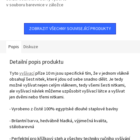
v souboru barevnice v záložce
související soubory a napište do
poznámky o...
ZOBRAZIT VŠECHNY SOUVISEJÍCÍ PRODUKTY
Popis
Diskuze
Detailní popis produktu
Tyto
vyšívací
příze 10 m jsou specifické tím, že v jednom vlákně
obsahují šest nitek, které jdou od sebe snadno dělit. Je tedy
možné vyšívat nejen celým vláknem, tedy všemi šesti nitkami,
ale vyšívací návlek můžeme uzpůsobit vyšívací látce a vyšívat
jen dvěmi nebo třemi nitkami.
- Vyrobeno z čisté 100% egyptské dlouhé staplové bavlny
- Brilantní barva, hedvábně hladká, výjimečná kvalita,
stálobarevná
- Perfektní pro křížkový steh a všechny techniky ručního vyšívání