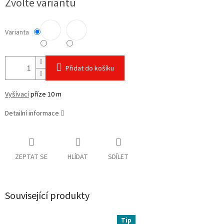
Zvolte variantu
cena:
Varianta
Přidat do košíku
Vyšívací
příze 10 m
Detailní informace
ZEPTAT SE
HLÍDAT
SDÍLET
Související produkty
Tip