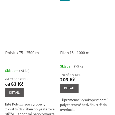
Polylux 75 - 2500 m
Filan 15 - 1000 m
Skladem
(>5 ks)
Průměrné
Skladem
(>5 ks)
hodnocení
168 Kč bez DPH
produktu
203 Kč
od 69 Kč bez DPH
je
83 Kč
od
4,6
DETAIL
z
DETAIL
5
Třípramenné vysokopevnostní
hvězdiček.
Nitě Polylux jsou vyrobeny
polyesterové hedvábí. Nitě do
z kvalitních vláken polyesterové
overlocku.
střiže. Jednotlivé barvy vyberte