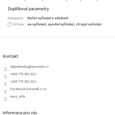
Doplňkové parametry
Kategorie
:
Ruční vyšívání a zdobení
?
Určeno
:
na vyšívání
,
spodní vyšívání
,
strojní vyšívání
Z
á
p
a
Kontakt
t
í
objednavky
@
euronite.cz
+420 775 652 012
+420 775 652 012
Facebook Euronitě s.r.o.
euro_nite
Informace pro vás