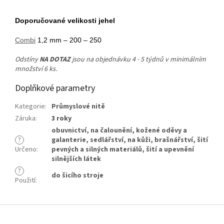
Doporučované velikosti jehel
Combi
1,2 mm – 200 – 250
Odstíny
NA DOTAZ
jsou na objednávku 4 - 5 týdnů v minimálním
množství 6 ks.
Doplňkové parametry
Kategorie
:
Průmyslové nitě
Záruka
:
3 roky
obuvnictví
,
na čalounění
,
kožené oděvy a
?
galanterie
,
sedlářství
,
na kůži
,
brašnářství
,
šití
Určeno
:
pevných a silných materiálů
,
šití a upevnění
silnějších látek
?
do šicího stroje
Použití
:
Z
á