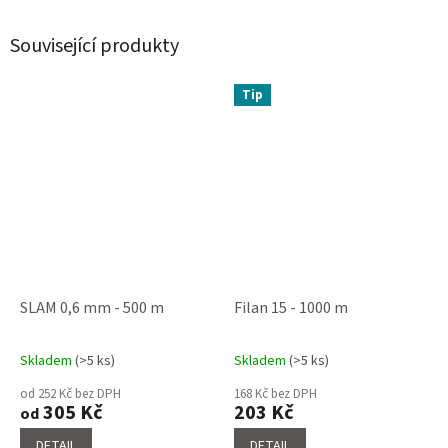
Související produkty
Tip
SLAM 0,6 mm - 500 m
Filan 15 - 1000 m
Skladem
(>5 ks)
Skladem
(>5 ks)
Průměrné
Průměrné
hodnocení
hodnocení
od 252 Kč bez DPH
168 Kč bez DPH
produktu
produktu
305 Kč
203 Kč
od
je
je
4,0
4,6
DETAIL
DETAIL