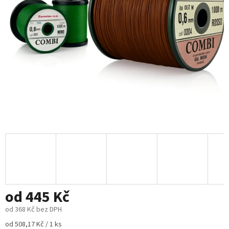
od
445 Kč
od
368 Kč
bez DPH
Měrná
od 508,17 Kč / 1 ks