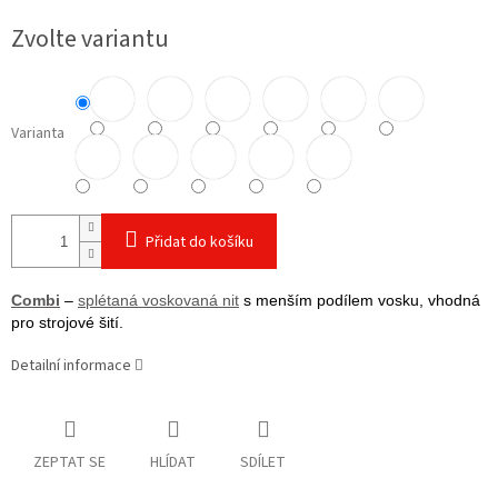
cena:
Zvolte variantu
Varianta
Přidat do košíku
Combi
–
splétaná voskovaná nit
s menším podílem vosku, vhodná
pro strojové šití.
Detailní informace
ZEPTAT SE
HLÍDAT
SDÍLET