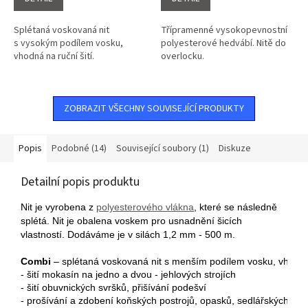
z
z
5
5
Splétaná voskovaná nit
Třípramenné vysokopevnostní
hvězdiček.
hvězdiček.
s vysokým podílem vosku,
polyesterové hedvábí. Nitě do
vhodná na ruční šití.
overlocku.
ZOBRAZIT VŠECHNY SOUVISEJÍCÍ PRODUKTY
Popis
Podobné (14)
Související soubory (1)
Diskuze
Detailní popis produktu
Nit je vyrobena z
polyesterového vlákna
, které se následně
splétá. Nit je obalena voskem pro usnadnění šicích
vlastností. Dodáváme je v silách 1,2 mm - 500 m.
Combi
 – splétaná voskovaná nit s menším podílem vosku, vhodná p
- šití mokasín na jedno a dvou - jehlových strojích
- šití obuvnických svršků, přišívání podešví
- prošívání a zdobení koňských postrojů, opasků, sedlářských výr