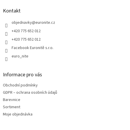
p
a
Kontakt
t
í
objednavky
@
euronite.cz
+420 775 652 012
+420 775 652 012
Facebook Euronitě s.r.o.
euro_nite
Informace pro vás
Obchodní podmínky
GDPR – ochrana osobních údajů
Barevnice
Sortiment
Moje objednávka