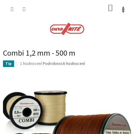
Přejít
NÁKUP
na
obsah
KOŠÍK
Combi 1,2 mm - 500 m
Průměrné
1 hodnocení
Podrobnosti hodnocení
Tip
hodnocení
produktu
je
5,0
z
5
hvězdiček.