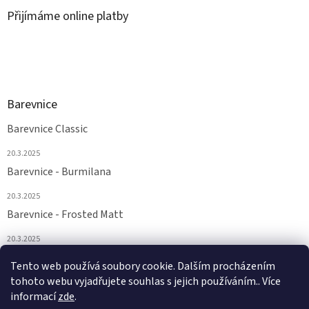
Přijímáme online platby
Barevnice
Barevnice Classic
20.3.2025
Barevnice - Burmilana
20.3.2025
Barevnice - Frosted Matt
20.3.2025
Barevnice - FS a Supertwist
Tento web používá soubory cookie. Dalším procházením
tohoto webu vyjadřujete souhlas s jejich používáním.. Více
20.3.2025
informací
zde
.