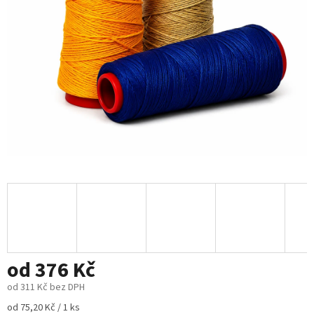
od
376 Kč
od
311 Kč
bez DPH
Měrná
od 75,20 Kč / 1 ks