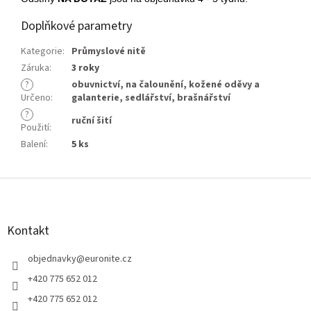
Doplňkové parametry
Kategorie
:
Průmyslové nitě
Záruka
:
3 roky
?
obuvnictví
,
na čalounění
,
kožené oděvy a
Určeno
:
galanterie
,
sedlářství
,
brašnářství
?
ruční šití
Použití
:
Balení
:
5 ks
Z
á
p
a
Kontakt
t
í
objednavky
@
euronite.cz
+420 775 652 012
+420 775 652 012