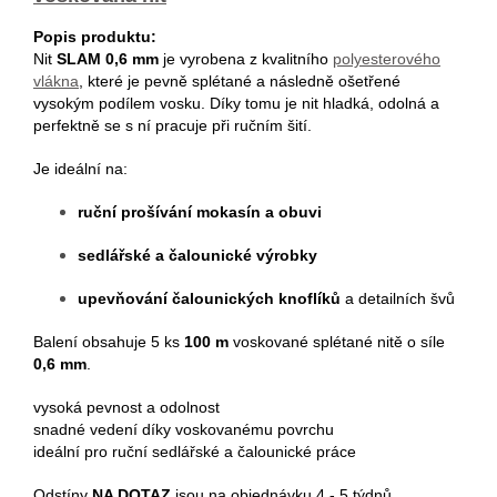
Popis produktu:
Nit
SLAM 0,6 mm
je vyrobena z kvalitního
polyesterového
vlákna
, které je pevně splétané a následně ošetřené
vysokým podílem vosku. Díky tomu je nit hladká, odolná a
perfektně se s ní pracuje při ručním šití.
Je ideální na:
ruční prošívání mokasín a obuvi
sedlářské a čalounické výrobky
upevňování čalounických knoflíků
a detailních švů
Balení obsahuje 5 ks
100 m
voskované splétané nitě o síle
0,6 mm
.
vysoká pevnost a odolnost
snadné vedení díky voskovanému povrchu
ideální pro ruční sedlářské a čalounické práce
Odstíny
NA DOTAZ
jsou na objednávku 4 - 5 týdnů.