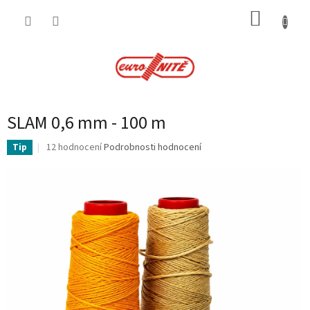
Přejít
NÁKUP
na
obsah
KOŠÍK
SLAM 0,6 mm - 100 m
Průměrné
12 hodnocení
Podrobnosti hodnocení
Tip
hodnocení
produktu
je
4,1
z
5
hvězdiček.