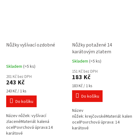
Nůžky vyšívací ozdobné
Nůžky potažené 14
karátovým zlatem
Skladem
(>5 ks)
Průměrné
Skladem
(>5 ks)
hodnocení
151 Kč bez DPH
produktu
183 Kč
201 Kč bez DPH
je
243 Kč
4,0
Měrná
183 Kč / 1 ks
Měrná
cena:
z
243 Kč / 1 ks
cena:
Do košíku
5
Do košíku
hvězdiček.
Název
Název nůžek: vyšívací
nůžek: krejčovskéMateriál: kalená
zlacenéMateriál: kalená
ocelPovrchová úprava: 14
ocelPovrchová úprava:14
karátové
karátové
zlatoČepele: rovnéCelková