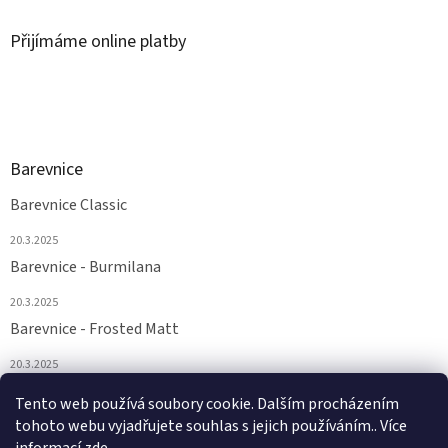
Přijímáme online platby
Barevnice
Barevnice Classic
20.3.2025
Barevnice - Burmilana
20.3.2025
Barevnice - Frosted Matt
20.3.2025
Barevnice - FS a Supertwist
Tento web používá soubory cookie. Dalším procházením
tohoto webu vyjadřujete souhlas s jejich používáním.. Více
20.3.2025