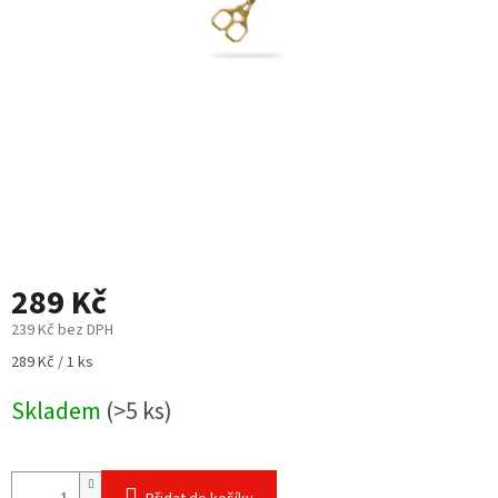
289 Kč
239 Kč bez DPH
Měrná
289 Kč / 1 ks
cena:
Skladem
(>5 ks)