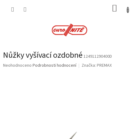
Přejít
NÁKUP
na
obsah
KOŠÍK
Nůžky vyšívací ozdobné
124911290400D
Průměrné
Neohodnoceno
Podrobnosti hodnocení
Značka:
PREMAX
hodnocení
produktu
je
0,0
z
5
hvězdiček.