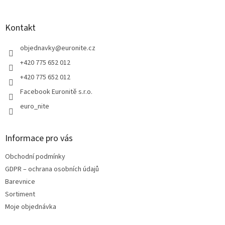
á
p
a
Kontakt
t
í
objednavky
@
euronite.cz
+420 775 652 012
+420 775 652 012
Facebook Euronitě s.r.o.
euro_nite
Informace pro vás
Obchodní podmínky
GDPR – ochrana osobních údajů
Barevnice
Sortiment
Moje objednávka