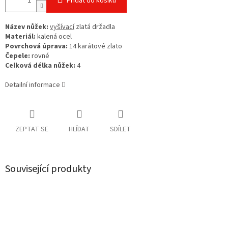
Přidat do košíku
Název nůžek:
vyšívací
zlatá držadla
Materiál:
kalená ocel
Povrchová úprava:
14 karátové zlato
Čepele:
rovné
Celková délka nůžek:
4
Detailní informace
ZEPTAT SE
HLÍDAT
SDÍLET
Související produkty