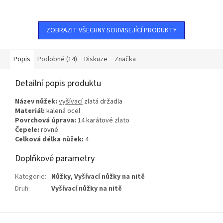
zlatoČepele: rovnéCelková
délka nůžek: 5
délka nůžek: 3½
ZOBRAZIT VŠECHNY SOUVISEJÍCÍ PRODUKTY
Popis
Podobné (14)
Diskuze
Značka
Detailní popis produktu
Název nůžek:
vyšívací
zlatá držadla
Materiál:
kalená ocel
Povrchová úprava:
14 karátové zlato
Čepele:
rovné
Celková délka nůžek:
4
Doplňkové parametry
Kategorie
:
Nůžky
,
Vyšívací nůžky na nitě
Druh
:
Vyšívací nůžky na nitě
Z