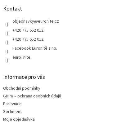
p
a
Kontakt
t
í
objednavky
@
euronite.cz
+420 775 652 012
+420 775 652 012
Facebook Euronitě s.r.o.
euro_nite
Informace pro vás
Obchodní podmínky
GDPR – ochrana osobních údajů
Barevnice
Sortiment
Moje objednávka