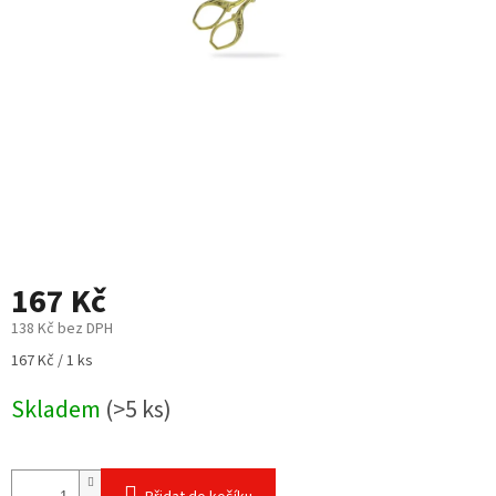
167 Kč
138 Kč bez DPH
Měrná
167 Kč / 1 ks
cena:
Skladem
(>5 ks)