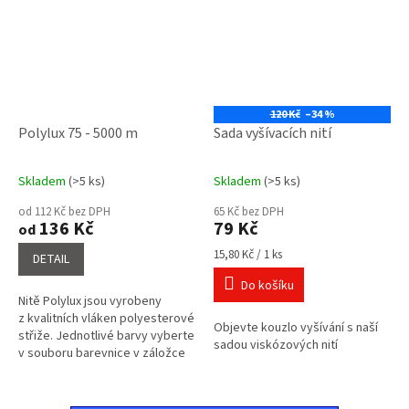
120 Kč
–34 %
Polylux 75 - 5000 m
Sada vyšívacích nití
Skladem
(>5 ks)
Skladem
(>5 ks)
Průměrné
Průměrné
hodnocení
hodnocení
od 112 Kč bez DPH
65 Kč bez DPH
produktu
produktu
136 Kč
79 Kč
od
je
je
5,0
5,0
Měrná
15,80 Kč / 1 ks
DETAIL
cena:
z
z
Do košíku
5
5
Nitě Polylux jsou vyrobeny
hvězdiček.
hvězdiček.
z kvalitních vláken polyesterové
Objevte kouzlo vyšívání s naší
střiže. Jednotlivé barvy vyberte
sadou viskózových nití
v souboru barevnice v záložce
související soubory a napište do
poznámky o...