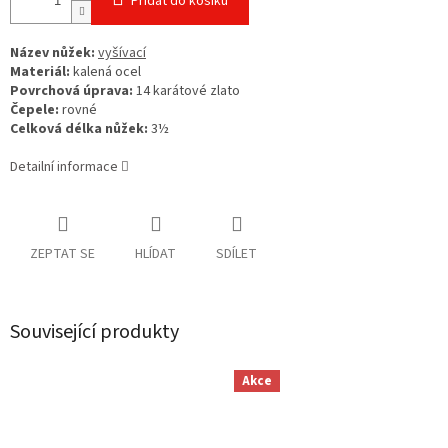
Přidat do košíku
Název nůžek:
vyšívací
Materiál:
kalená ocel
Povrchová úprava:
14 karátové zlato
Čepele:
rovné
Celková délka nůžek:
3½
Detailní informace
ZEPTAT SE
HLÍDAT
SDÍLET
Související produkty
Akce