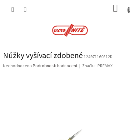
Přejít
NÁKUP
na
obsah
KOŠÍK
Nůžky vyšívací zdobené
124971160312D
Průměrné
Neohodnoceno
Podrobnosti hodnocení
Značka:
PREMAX
hodnocení
produktu
je
0,0
z
5
hvězdiček.