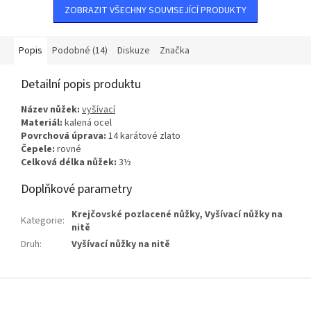
ZOBRAZIT VŠECHNY SOUVISEJÍCÍ PRODUKTY
Popis
Podobné (14)
Diskuze
Značka
Detailní popis produktu
Název nůžek:
vyšívací
Materiál:
kalená ocel
Povrchová úprava:
14 karátové zlato
Čepele:
rovné
Celková délka nůžek:
3½
Doplňkové parametry
Krejčovské pozlacené nůžky
,
Vyšívací nůžky na
Kategorie
:
nitě
Druh
:
Vyšívací nůžky na nitě
Z
á