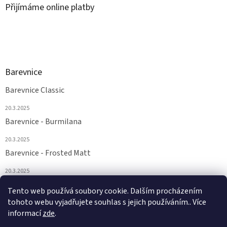
Přijímáme online platby
Barevnice
Barevnice Classic
20.3.2025
Barevnice - Burmilana
20.3.2025
Barevnice - Frosted Matt
20.3.2025
Barevnice - FS a Supertwist
Tento web používá soubory cookie. Dalším procházením
tohoto webu vyjadřujete souhlas s jejich používáním.. Více
20.3.2025
informací
zde
.