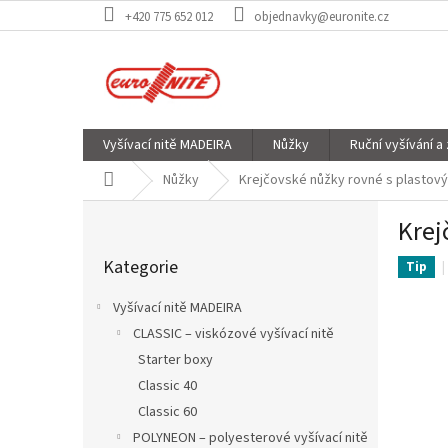
Přejít
+420 775 652 012
objednavky@euronite.cz
na
obsah
Vyšívací nitě MADEIRA
Nůžky
Ruční vyšívání a
Domů
Nůžky
Krejčovské nůžky rovné s plastový
P
Krej
o
Přeskočit
s
Kategorie
kategorie
Tip
t
r
Vyšívací nitě MADEIRA
a
CLASSIC – viskózové vyšívací nitě
n
Starter boxy
n
í
Classic 40
p
Classic 60
a
POLYNEON – polyesterové vyšívací nitě