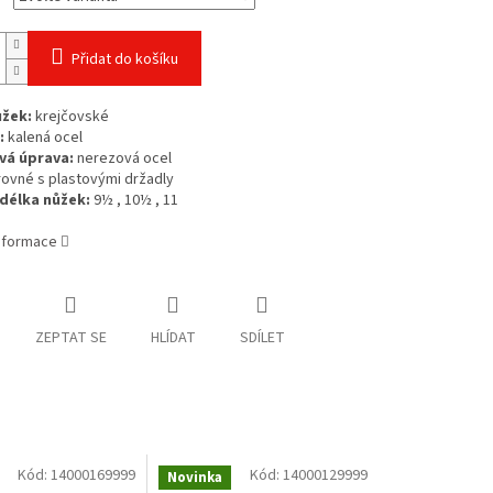
Přidat do košíku
ůžek:
krejčovské
:
kalená ocel
vá úprava:
nerezová ocel
ovné s plastovými držadly
délka nůžek:
9½ , 10½ , 11
informace
ZEPTAT SE
HLÍDAT
SDÍLET
Kód:
14000169999
Kód:
14000129999
Novinka