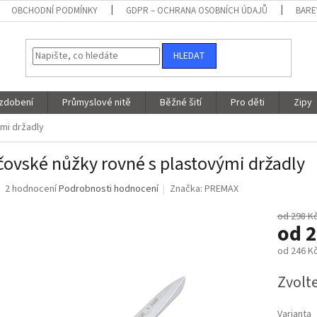
OBCHODNÍ PODMÍNKY
GDPR – OCHRANA OSOBNÍCH ÚDAJŮ
BARE
HLEDAT
 zdobení
Průmyslové nitě
Běžné šití
Pro děti
Zipy
mi držadly
čovské nůžky rovné s plastovými držadly
Průměrné
2 hodnocení
Podrobnosti hodnocení
Značka:
PREMAX
hodnocení
produktu
od 298 K
od
2
je
4,5
od
246 K
z
5
Měrná
Zvolt
hvězdiček.
cena:
Varianta