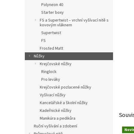
n
Polyneon 40
e
Starter boxy
l
FS a Supertwist – vrchní vyšívací nitě s
kovovým vláknem
Supertwist
FS
Frosted Matt
Nůžky
Krejčovské nůžky
Ringlock
Pro leváky
Krejčovské pozlacené nůžky
Vyšívací nůžky
Kancelářské a školní nůžky
Kadeřnické nůžky
Souvi
Manikúra a pedikůra
Ruční vyšívání a zdobení
Novi