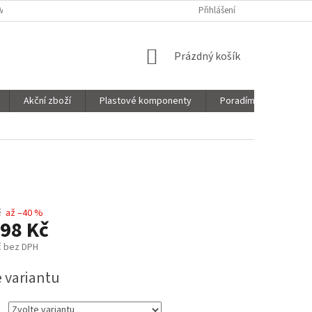
VNICE
SORTIMENT
MOJE OBJEDNÁVKA
Přihlášení
NÁKUPNÍ
Prázdný košík
KOŠÍK
Akční zboží
Plastové komponenty
Poradíme Vám!
č
až –40 %
98 Kč
č
bez DPH
e variantu