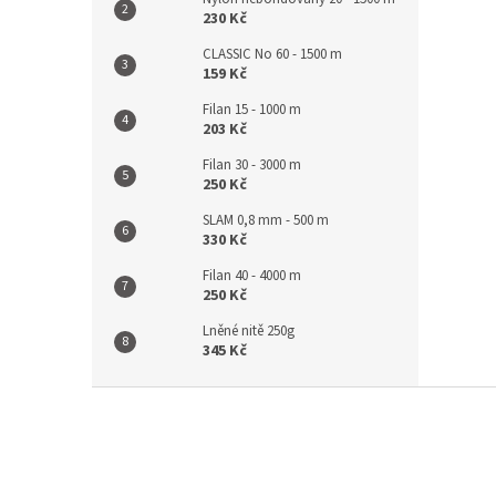
230 Kč
CLASSIC No 60 - 1500 m
159 Kč
Filan 15 - 1000 m
203 Kč
Filan 30 - 3000 m
250 Kč
SLAM 0,8 mm - 500 m
330 Kč
Filan 40 - 4000 m
250 Kč
Lněné nitě 250g
345 Kč
Z
á
p
a
t