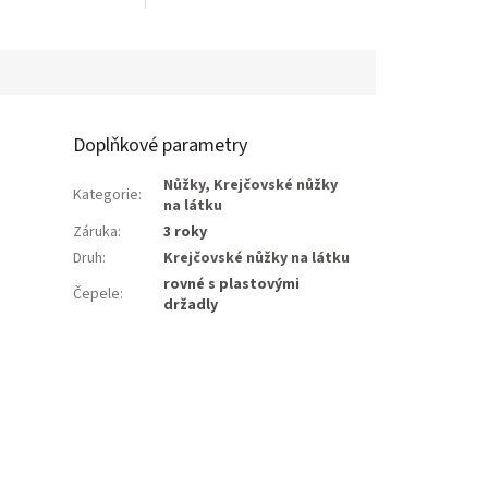
Doplňkové parametry
Nůžky
,
Krejčovské nůžky
Kategorie
:
na látku
Záruka
:
3 roky
Druh
:
Krejčovské nůžky na látku
rovné s plastovými
Čepele
:
držadly