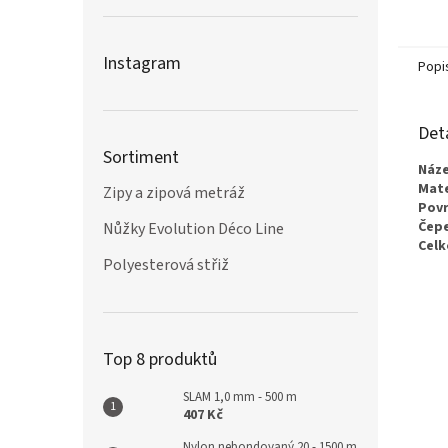
Instagram
Popi
Det
Sortiment
Náze
Mate
Zipy a zipová metráž
Povr
Čepe
Nůžky Evolution Déco Line
Celk
Polyesterová střiž
Top 8 produktů
SLAM 1,0 mm - 500 m
407 Kč
Nylon nebondovaný 20 - 1500 m