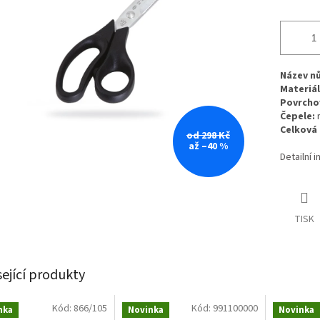
Název n
Materiál
Povrcho
Čepele:
r
Celková 
od 298 Kč
až –40 %
Detailní 
TISK
sející produkty
Kód:
866/105
Kód:
991100000
nka
Novinka
Novinka