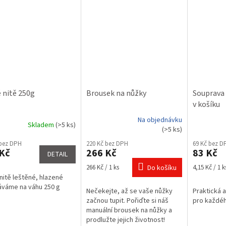
 nitě 250g
Brousek na nůžky
Souprava k
v košíku
Na objednávku
Skladem
(>5 ks)
Průměrné
(>5 ks)
hodnocení
 bez DPH
220 Kč bez DPH
69 Kč bez D
produktu
Kč
266 Kč
83 Kč
DETAIL
je
3,0
Měrná
Měrná
266 Kč / 1 ks
Do košíku
4,15 Kč / 1 k
z
cena:
cena:
nitě leštěné, hlazené
5
áváme na váhu 250 g
Nečekejte, až se vaše nůžky
Praktická 
hvězdiček.
začnou tupit. Pořiďte si náš
pro každého
manuální brousek na nůžky a
prodlužte jejich životnost!