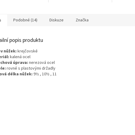
s
Podobné (14)
Diskuze
Značka
ailní popis produktu
v nůžek:
krejčovské
riál:
kalená ocel
chová úprava:
nerezová ocel
le:
rovné s plastovými držadly
ová délka nůžek:
9½ , 10½ , 11