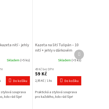
azeta nití - jehly
Kazeta na šití Tulipán – 10
nití + jehly v dárkovém
Další
balení
produkt
Skladem
(>5 ks)
Skladem
(>5 ks)
PH
49 Kč bez DPH
59 Kč
Měrná
s
Do košíku
2,95 Kč / 1 ks
Do košíku
cena:
a stylová souprava
Praktická a stylová souprava
, kdo rád šije!
pro každého, kdo rád šije!