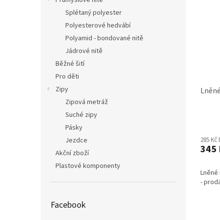
Průmyslové nitě
Splétaný polyester
Polyesterové hedvábí
Polyamid - bondované nitě
Jádrové nitě
Běžné šití
Pro děti
Zipy
Lněné
Zipová metráž
Suché zipy
Pásky
Jezdce
285 Kč
345 
Akční zboží
Plastové komponenty
Lněné 
- prod
Facebook