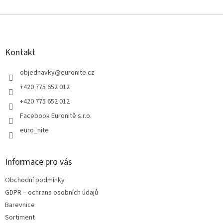
Z
á
p
a
Kontakt
t
í
objednavky
@
euronite.cz
+420 775 652 012
+420 775 652 012
Facebook Euronitě s.r.o.
euro_nite
Informace pro vás
Obchodní podmínky
GDPR – ochrana osobních údajů
Barevnice
Sortiment