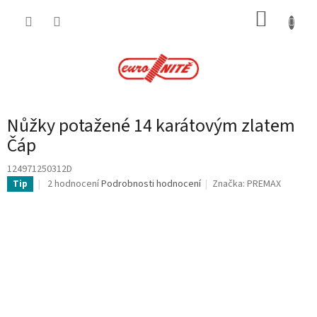
Přejít
NÁKUP
na
obsah
KOŠÍK
Nůžky potažené 14 karátovým zlatem
Čáp
124971250312D
Průměrné
2 hodnocení
Podrobnosti hodnocení
Značka:
PREMAX
Tip
hodnocení
produktu
je
5,0
z
5
hvězdiček.