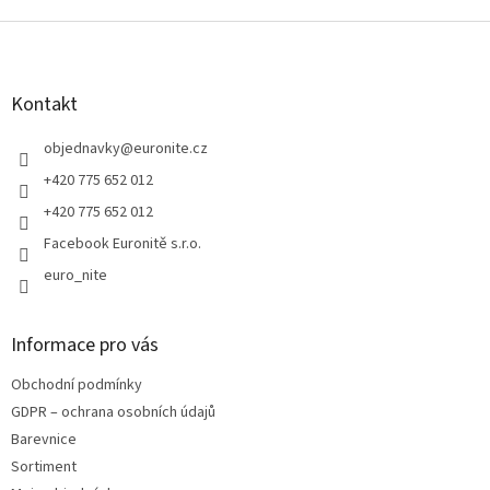
v
l
Z
á
á
d
p
a
a
Kontakt
c
t
í
í
objednavky
@
euronite.cz
p
r
+420 775 652 012
v
+420 775 652 012
k
y
Facebook Euronitě s.r.o.
v
euro_nite
ý
p
i
s
Informace pro vás
u
Obchodní podmínky
GDPR – ochrana osobních údajů
Barevnice
Sortiment