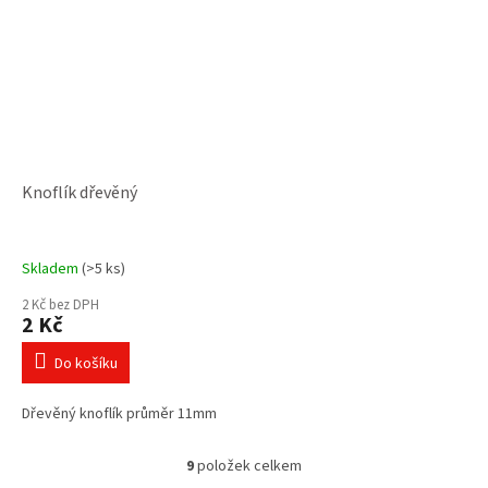
Knoflík dřevěný
Skladem
(>5 ks)
2 Kč bez DPH
2 Kč
Do košíku
Dřevěný knoflík průměr 11mm
9
položek celkem
O