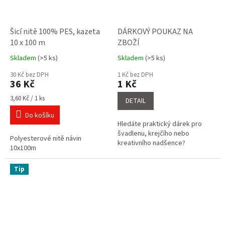
Šicí nitě 100% PES, kazeta
DÁRKOVÝ POUKAZ NA
10 x 100 m
ZBOŽÍ
Skladem
(>5 ks)
Skladem
(>5 ks)
Průměrné
Průměrné
hodnocení
hodnocení
30 Kč bez DPH
1 Kč bez DPH
produktu
produktu
36 Kč
1 Kč
je
je
5,0
5,0
Měrná
3,60 Kč / 1 ks
DETAIL
cena:
z
z
Do košíku
5
5
Hledáte praktický dárek pro
hvězdiček.
hvězdiček.
švadlenu, krejčího nebo
Polyesterové nitě návin
kreativního nadšence?
10x100m
Tip