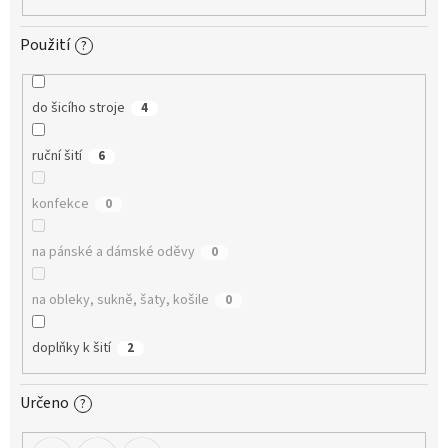
Použití
?
do šicího stroje
4
ruční šití
6
konfekce
0
na pánské a dámské oděvy
0
na obleky, sukně, šaty, košile
0
doplňky k šití
2
Určeno
?