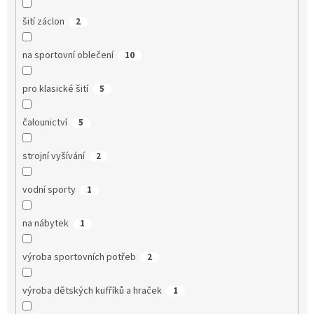
šití záclon
2
na sportovní oblečení
10
pro klasické šití
5
čalounictví
5
strojní vyšívání
2
vodní sporty
1
na nábytek
1
výroba sportovních potřeb
2
výroba dětských kufříků a hraček
1