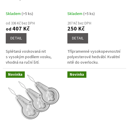
t
ů
Skladem
(>5 ks)
Skladem
(>5 ks)
Průměrné
Průměrné
hodnocení
hodnocení
od 336 Kč bez DPH
207 Kč bez DPH
produktu
produktu
407 Kč
250 Kč
od
je
je
4,6
4,1
DETAIL
DETAIL
z
z
5
5
Splétaná voskovaná nit
Třípramenné vysokopevnostní
hvězdiček.
hvězdiček.
s vysokým podílem vosku,
polyesterové hedvábí. Kvalitní
vhodná na ruční šití.
nitě do overlocku.
Novinka
Novinka