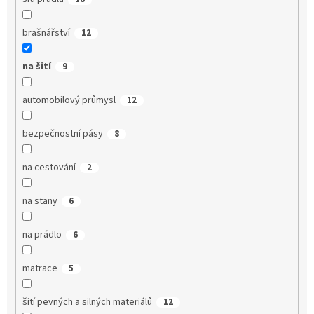
brašnářství
12
na šití
9
automobilový průmysl
12
bezpečnostní pásy
8
na cestování
2
na stany
6
na prádlo
6
matrace
5
šití pevných a silných materiálů
12