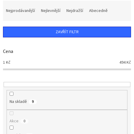
Ř
a
Nejprodávanější
Nejlevnější
Nejdražší
Abecedně
z
e
n
ZAVŘÍT FILTR
í
p
r
Cena
o
d
1
Kč
494
Kč
u
k
t
ů
Na skladě
9
Akce
0