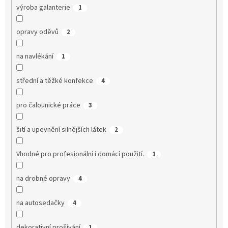
výroba galanterie
1
opravy oděvů
2
na navlékání
1
střední a těžké konfekce
4
pro čalounické práce
3
šití a upevnění silnějších látek
2
Vhodné pro profesionální i domácí použití.
1
na drobné opravy
4
na autosedačky
4
dekorativní prošívání
1