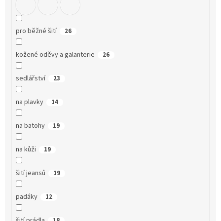
pro běžné šití
26
kožené oděvy a galanterie
26
sedlářství
23
na plavky
14
na batohy
19
na kůži
19
šití jeansů
19
padáky
12
šití prádla
18