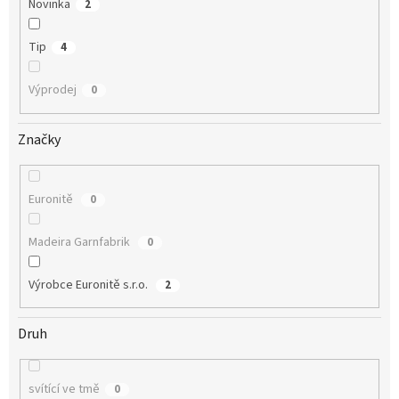
Novinka
2
Tip
4
Výprodej
0
Značky
Euronitě
0
Madeira Garnfabrik
0
Výrobce Euronitě s.r.o.
2
Druh
svítící ve tmě
0