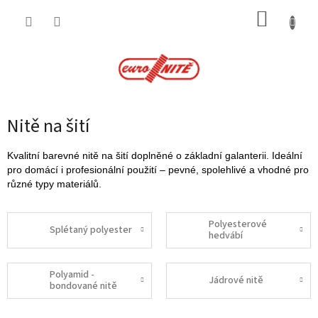
Přejít
NÁKUP
na
obsah
KOŠÍK
Nitě na šití
Kvalitní barevné nitě na šití doplněné o základní galanterii. Ideální
pro domácí i profesionální použití – pevné, spolehlivé a vhodné pro
různé typy materiálů.
Polyesterové
Splétaný polyester
hedvábí
Polyamid -
Jádrové nitě
bondované nitě