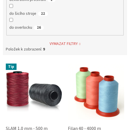
do šicího stroje
22
do overlocku
26
VYMAZAT FILTRY
Položek k zobrazení:
9
V
Tip
ý
p
i
s
p
r
o
d
u
k
SLAM 1,0 mm - 500 m
Filan 40 - 4000 m