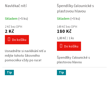
Navlékač nití
Špendlíky čalounické s
plastovou hlavou
Skladem
(>5 ks)
Skladem
(>5 ks)
Průměrné
Průměrné
hodnocení
hodnocení
2 Kč bez DPH
149 Kč bez DPH
produktu
produktu
2 Kč
180 Kč
je
je
4,3
5,0
Měrná
1,80 Kč / 1 ks
Do košíku
cena:
z
z
Do košíku
5
5
Usnadněte si navlékání nití a
hvězdiček.
hvězdiček.
mějte tohoto šikovného
Špendlíky čalounické s
pomocníka vždy po ruce!
plastovou hlavou
Tip
Tip