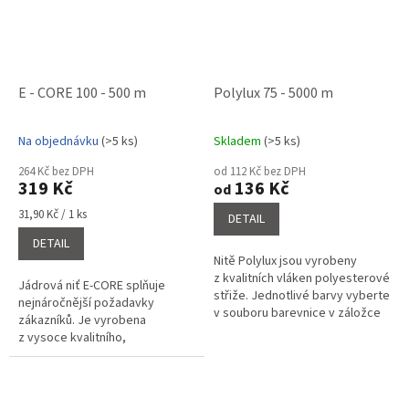
E - CORE 100 - 500 m
Polylux 75 - 5000 m
Na objednávku
(>5 ks)
Skladem
(>5 ks)
Průměrné
Průměrné
hodnocení
hodnocení
264 Kč bez DPH
od 112 Kč bez DPH
produktu
produktu
319 Kč
136 Kč
od
je
je
4,7
5,0
Měrná
31,90 Kč / 1 ks
DETAIL
cena:
z
z
DETAIL
5
5
Nitě Polylux jsou vyrobeny
hvězdiček.
hvězdiček.
z kvalitních vláken polyesterové
Jádrová niť E-CORE splňuje
střiže. Jednotlivé barvy vyberte
nejnáročnější požadavky
v souboru barevnice v záložce
zákazníků. Je vyrobena
související soubory a napište do
z vysoce kvalitního,
poznámky o...
stabilizovaného
polyesterového vlákna,
kombinací polyesterového
filamentu a...