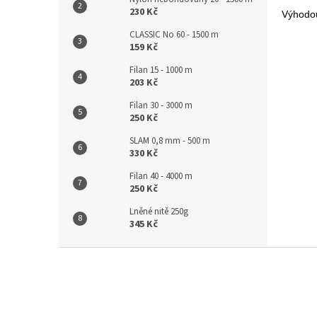
230 Kč
Výhodou
CLASSIC No 60 - 1500 m
159 Kč
Filan 15 - 1000 m
203 Kč
Filan 30 - 3000 m
250 Kč
SLAM 0,8 mm - 500 m
330 Kč
Filan 40 - 4000 m
250 Kč
Lněné nitě 250g
345 Kč
Z
á
p
a
t