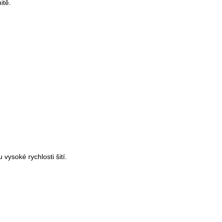
itě.
 vysoké rychlosti šití.