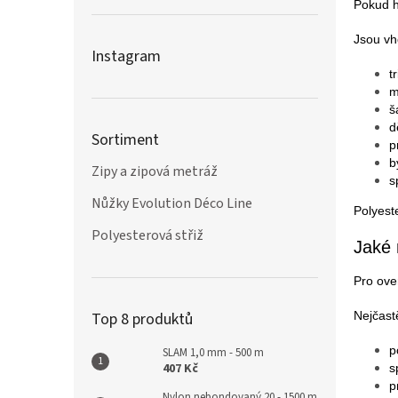
Pokud h
Jsou vh
Instagram
t
m
š
d
Sortiment
p
b
Zipy a zipová metráž
s
Nůžky Evolution Déco Line
Polyeste
Polyesterová střiž
Jaké 
Pro ove
Nejčastě
Top 8 produktů
p
SLAM 1,0 mm - 500 m
407 Kč
s
p
Nylon nebondovaný 20 - 1500 m