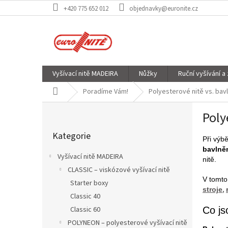
Přejít
+420 775 652 012
objednavky@euronite.cz
na
obsah
Vyšívací nitě MADEIRA
Nůžky
Ruční vyšívání a
Domů
Poradíme Vám!
Polyesterové nitě vs. bavl
P
Poly
o
Přeskočit
s
Kategorie
kategorie
t
Při výb
bavlně
r
Vyšívací nitě MADEIRA
nitě.
a
CLASSIC – viskózové vyšívací nitě
n
V tomto
Starter boxy
n
,
stroje
í
Classic 40
p
Co js
Classic 60
a
POLYNEON – polyesterové vyšívací nitě