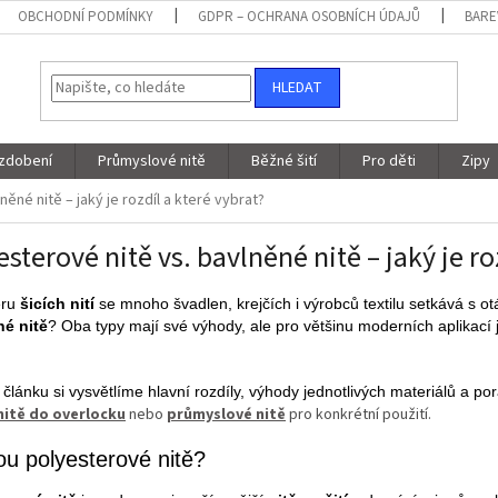
OBCHODNÍ PODMÍNKY
GDPR – OCHRANA OSOBNÍCH ÚDAJŮ
BARE
HLEDAT
 zdobení
Průmyslové nitě
Běžné šití
Pro děti
Zipy
něné nitě – jaký je rozdíl a které vybrat?
esterové nitě vs. bavlněné nitě – jaký je ro
ěru
šicích nití
se mnoho švadlen, krejčích i výrobců textilu setkává s ot
né nitě
? Oba typy mají své výhody, ale pro většinu moderních aplikací 
 článku si vysvětlíme hlavní rozdíly, výhody jednotlivých materiálů a p
nitě do overlocku
nebo
průmyslové nitě
pro konkrétní použití.
ou polyesterové nitě?