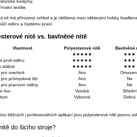
istorické kostýmy,
řírodní textilie.
á nit má přirozený vzhled a je oblíbená mezi některými hobby švadlen
vůči oděru a častému praní.
sterové nitě vs. bavlněné nitě
Vlastnost
Polyesterové nitě
Bavlněné 
t
★★★★★
★★★
t proti oděru
★★★★★
★★★
 stálost
★★★★★
★★★
pro overlock
Ano
Omezen
pro průmyslové šití
Ano
Ne
pro pracovní oděvy
Ano
Ne
st švu
Vysoká
Střední
ýkon
Výborná
Dobrá
šinu běžných i profesionálních aplikací jsou polyesterové nitě jasnou vo
nitě do šicího stroje?