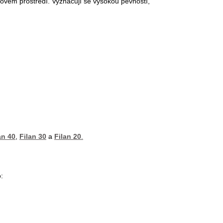
vém prostředí. Vyznačují se vysokou pevností,
an 40
,
Filan 30
a
Filan 20
.
: