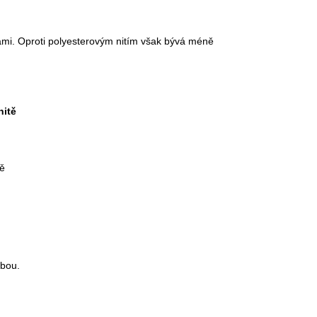
ami. Oproti polyesterovým nitím však bývá méně
nitě
ě
lbou.