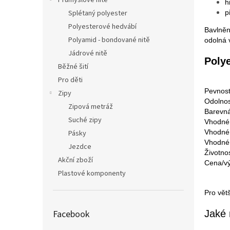
Průmyslové nitě
h
Splétaný polyester
p
Polyesterové hedvábí
Bavlněn
Polyamid - bondované nitě
odolná 
Jádrové nitě
Polye
Běžné šití
Pro děti
Pevnos
Zipy
Odolnos
Zipová metráž
Barevná
Suché zipy
Vhodné 
Vhodné 
Pásky
Vhodné 
Jezdce
Životno
Akční zboží
Cena/v
Plastové komponenty
Pro vět
Jaké 
Facebook