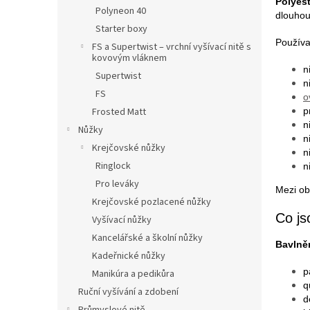
n
Polyest
Polyneon 40
e
dlouhou 
Starter boxy
l
Používaj
FS a Supertwist – vrchní vyšívací nitě s
kovovým vláknem
n
Supertwist
n
FS
o
Frosted Matt
p
n
Nůžky
n
Krejčovské nůžky
n
Ringlock
n
Pro leváky
Mezi ob
Krejčovské pozlacené nůžky
Co js
Vyšívací nůžky
Kancelářské a školní nůžky
Bavlně
Kadeřnické nůžky
p
Manikúra a pedikůra
q
Ruční vyšívání a zdobení
d