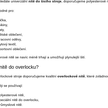
ledáte univerzální
nitě do šicího stroje
, doporučujeme polyesterové n
odné pro:
rička,
ikiny,
aty,
ětské oblečení,
racovní oděvy,
ytový textil,
portovní oblečení.
rové nitě se navíc méně trhají a umožňují plynulejší šití.
nitě do overlocku?
rlockové stroje doporučujeme kvalitní
overlockové nitě
, které zvládnou
ji se používají:
olyesterové nitě,
peciální nitě do overlocku,
růmyslové nitě.