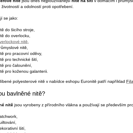
erové nitě
jsou dnes nejpoužívanější
nitě na šití
v domácím i průmyslo
životností a odolností proti opotřebení.
í se jako:
itě do šicího stroje,
itě do overlocku,
verlockové nitě
,
růmyslové nitě,
itě pro pracovní oděvy,
itě pro technické šití,
itě pro čalounění,
itě pro koženou galanterii.
líbené polyesterové nitě v nabídce eshopu Euronitě patří například
Fil
ou bavlněné nitě?
né nitě
jsou vyrobeny z přírodního vlákna a používají se především pro
atchwork,
uiltování,
ekorativní šití,