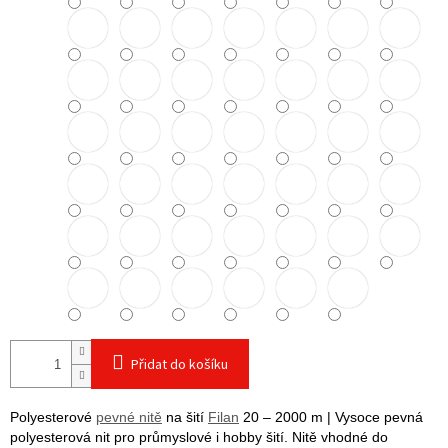
Přidat do košíku
Polyesterové
pevné nitě
na šití
Filan
20 – 2000 m | Vysoce pevná
polyesterová nit pro průmyslové i hobby šití. Nitě vhodné do