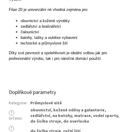
Filan 20 je univerzální nit vhodná zejména pro:
obuvnictví a kožené výrobky
sedlářství a brašnářství
čalounictví
batohy, tašky a outdoor vybavení
technické a průmyslové šití
Díky své pevnosti a spolehlivosti je ideální volbou jak pro
profesionální výrobu, tak i pro náročné domácí použití.
Doplňkové parametry
Kategorie
:
Průmyslové nitě
obuvnictví
,
kožené oděvy a galanterie
,
?
sedlářství
,
na batohy
,
matrace
,
vodní sporty
,
Určeno
:
do šicího stroje
,
do overlocku
?
do šicího stroje
,
ruční šití