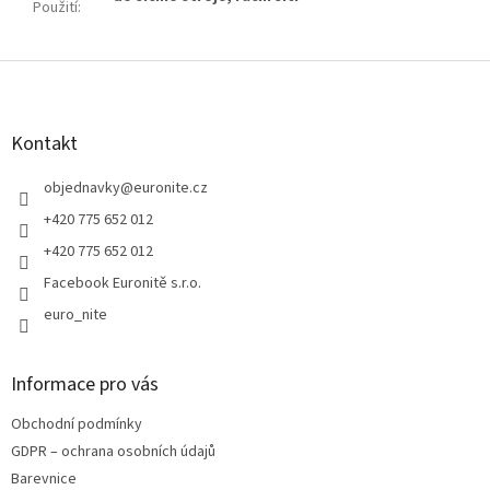
Použití
:
Z
á
p
a
Kontakt
t
í
objednavky
@
euronite.cz
+420 775 652 012
+420 775 652 012
Facebook Euronitě s.r.o.
euro_nite
Informace pro vás
Obchodní podmínky
GDPR – ochrana osobních údajů
Barevnice