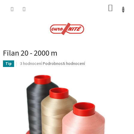
Přejít
NÁKUP
na
obsah
KOŠÍK
Filan 20 - 2000 m
Průměrné
3 hodnocení
Podrobnosti hodnocení
Tip
hodnocení
produktu
je
5,0
z
5
hvězdiček.