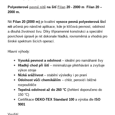
Polyesterové
pevné nitě
na šití
Filan
20 - 2000 m Filan 20 –
2000 m.
Nit
Filan 20 (2000 m)
je kvalitní
vysoce pevná polyesterová šicí
nit
určená pro náročné aplikace, kde je klíčová pevnost, odolnost
a dlouhá životnost švu. Díky třípramenné konstrukci a speciální
povrchové úpravě je nit dokonale hladká, rovnoměrná a vhodná pro
široké spektrum šicích operací.
Hlavní výhody:
Vysoká pevnost a odolnost
– ideální pro namáhané švy
Hladký chod při šití
– minimalizuje přetrhávání a zvyšuje
výkon stroje
Nízká srážlivost
– stabilní výsledky i po praní
Odolnost vůči chemikáliím
– chlór, peroxid i běžné
rozpouštěče
Tepelná odolnost až do 260 °C
(žehlení doporučeno do
150 °C)
Certifikace
OEKO-TEX Standard 100
a výroba dle
ISO
9001
Využití: