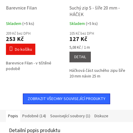
Barevnice Filan
Suchý zip S - šíře 20 mm -
HÁČEK
Skladem
(>5 ks)
Skladem
(>5 ks)
Průměrné
Průměrné
hodnocení
hodnocení
209 Kč bez DPH
105 Kč bez DPH
produktu
produktu
253 Kč
127 Kč
je
je
5,0
5,0
Měrná
5,08 Kč / 1 m
Do košíku
cena:
z
z
DETAIL
5
5
Barevnice Filan - v tištěné
hvězdiček.
hvězdiček.
podobě
Háčková část suchého zipu šíře
20 mm návin 25 m
ZOBRAZIT VŠECHNY SOUVISEJÍCÍ PRODUKTY
Popis
Podobné (14)
Související soubory (1)
Diskuze
Detailní popis produktu