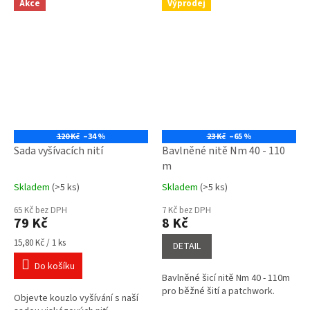
Akce
Výprodej
120 Kč
–34 %
23 Kč
–65 %
Sada vyšívacích nití
Bavlněné nitě Nm 40 - 110
m
Skladem
(>5 ks)
Skladem
(>5 ks)
Průměrné
Průměrné
hodnocení
hodnocení
65 Kč bez DPH
7 Kč bez DPH
produktu
produktu
79 Kč
8 Kč
je
je
5,0
5,0
Měrná
15,80 Kč / 1 ks
DETAIL
cena:
z
z
Do košíku
5
5
Bavlněné šicí nitě Nm 40 - 110m
hvězdiček.
hvězdiček.
pro běžné šití a patchwork.
Objevte kouzlo vyšívání s naší