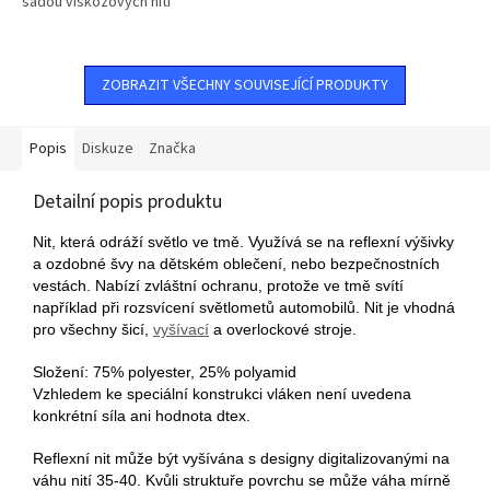
sadou viskózových nití
ZOBRAZIT VŠECHNY SOUVISEJÍCÍ PRODUKTY
Popis
Diskuze
Značka
Detailní popis produktu
Nit, která odráží světlo ve tmě. Využívá se na reflexní výšivky
a ozdobné švy na dětském oblečení, nebo bezpečnostních
vestách. Nabízí zvláštní ochranu, protože ve tmě svítí
například při rozsvícení světlometů automobilů. Nit je vhodná
pro všechny šicí,
vyšívací
a overlockové stroje.
Složení: 75% polyester, 25% polyamid
Vzhledem ke speciální konstrukci vláken není uvedena
konkrétní síla ani hodnota dtex.
Reflexní nit může být vyšívána s designy digitalizovanými na
váhu nití 35-40. Kvůli struktuře povrchu se může váha mírně