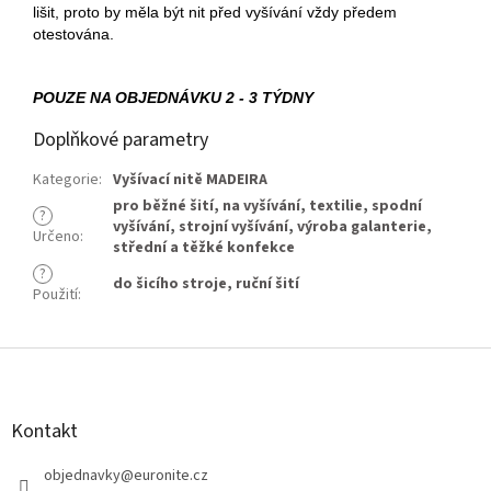
lišit, proto by měla být nit před vyšívání vždy předem
otestována.
POUZE NA OBJEDNÁVKU 2 - 3 TÝDNY
Doplňkové parametry
Kategorie
:
Vyšívací nitě MADEIRA
pro běžné šití
,
na vyšívání
,
textilie
,
spodní
?
vyšívání
,
strojní vyšívání
,
výroba galanterie
,
Určeno
:
střední a těžké konfekce
?
do šicího stroje
,
ruční šití
Použití
:
Z
á
p
a
Kontakt
t
í
objednavky
@
euronite.cz