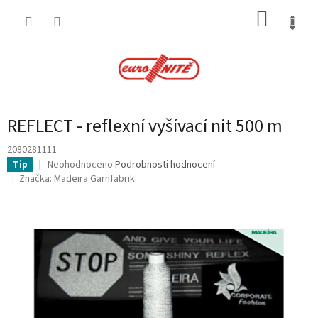
Přejít
NÁKUP
na
obsah
KOŠÍK
REFLECT - reflexní vyšívací nit 500 m
2080281111
Průměrné
Neohodnoceno
Podrobnosti hodnocení
Tip
hodnocení
Značka:
Madeira Garnfabrik
produktu
je
0,0
z
5
hvězdiček.