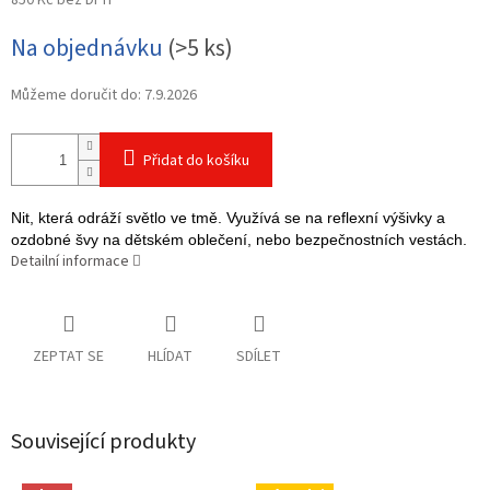
850 Kč bez DPH
Měrná
Na objednávku
(>5 ks)
cena:
Můžeme doručit do:
7.9.2026
Přidat do košíku
Nit, která odráží světlo ve tmě.
Využívá se na
reflexní výšivky a
ozdobné švy na dětském oblečení, nebo bezpečnostních vestách.
Detailní informace
ZEPTAT SE
HLÍDAT
SDÍLET
Související produkty