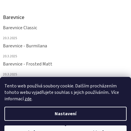
Barevnice
Barevnice Classic
20.3.2025
Barevnice - Burmilana
20.3.2025
Barevnice - Frosted Matt
20.3.2025
Barevnice - FS a Supertwist
Tento web používá soubory cookie. Dalším procházením
tohoto webu vyjadřujete souhlas s jejich používáním.. Více
20.3.2025
informací
zde
.
Nastavení
Vytvořil Shoptet